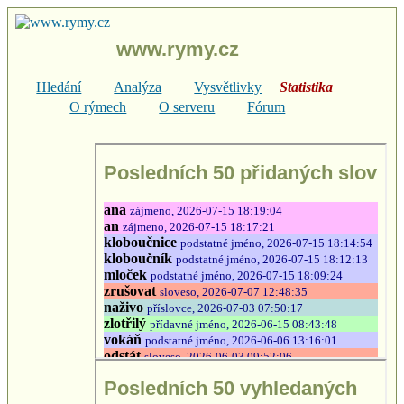
www.rymy.cz
Hledání
Analýza
Vysvětlivky
Statistika
O rýmech
O serveru
Fórum