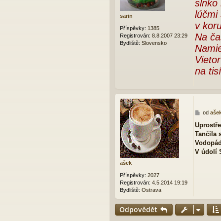
slnko
ě
v
lúčmi 
sarin
e
v koru
k
Příspěvky:
1385
Na ča
Registrován:
8.8.2007 23:29
Bydliště:
Slovensko
Namie
Vieto
na tis
P
od
aše
ř
Uprostře
í
Tančila 
s
p
Vodopád 
ě
V údolí 
v
ašek
e
k
Příspěvky:
2027
Registrován:
4.5.2014 19:19
Bydliště:
Ostrava
Odpovědět