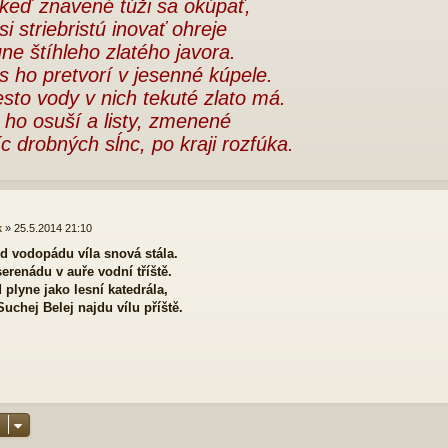
 keď znavené túži sa okúpať,
si striebristú inovať ohreje
ne štíhleho zlatého javora.
s ho pretvorí v jesenné kúpele.
sto vody v nich tekuté zlato má.
r ho osuší a listy, zmenené
íc drobných sĺnc, po kraji rozfúka.
k
»
25.5.2014 21:10
d vodopádu víla snová stála.
serenádu v auře vodní tříště.
plyne jako lesní katedrála,
Suchej Belej najdu vílu příště.