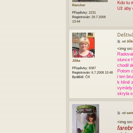
p
Kdo tu 
Rancher
ě
Už aby o
v
Příspěvky:
2231
e
Registrován:
29.7.2008
k
13:44
Deštivá
P
od
Jišk
ř
<img src
í
Radoval
s
p
slunce h
Jiška
ě
chodil d
v
Příspěvky:
8387
Potom d
e
Registrován:
6.7.2008 15:48
i ten br
k
Bydliště:
ČR
k hlíně
vymlely
skryla s
P
od
sari
ř
<img src
í
s
fareb
p