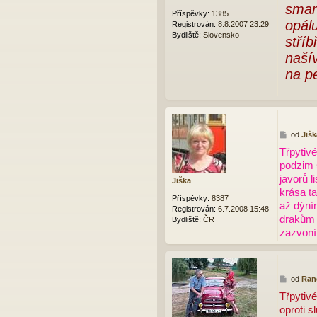
smar
k
Příspěvky:
1385
opálu
Registrován:
8.8.2007 23:29
Bydliště:
Slovensko
stříb
naší
na p
P
od
Jišk
ř
Třpytiv
í
podzim 
s
p
javorů l
Jiška
ě
krása ta
v
Příspěvky:
8387
až dýní
e
Registrován:
6.7.2008 15:48
drakům 
k
Bydliště:
ČR
zazvoní
P
od
Ran
ř
Třpytivé
í
oproti s
s