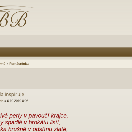
rýmů
Parnástěnka
a inspiruje
rin
»
6.10.2010 0:06
ivé perly v pavoučí krajce,
y spadlé v brokátu listí,
ka hrušně v odstínu zlaté,