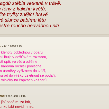
agdů stébla vetkaná v trávě,
 tóny z kalichu květů,
řité trylky znějící hravě
vá slunce babímu létu
estré roucho hedvábnou nití.
a
»
6.10.2010 9:49
é klenoty poblednou v oparu,
si libuje v dešťovém rozmaru,
istí spíš ve větru odlétne
 barevná rychleji pobledne,
m úsměvy vyříznem do tváří,
snad do výšky vzlétnout se podaří,
 rolničky na čapkách kašparů.
cher
»
9.2.2011 14:15
 jíní padá mi za krk,
lunku fakt nevidím nic.