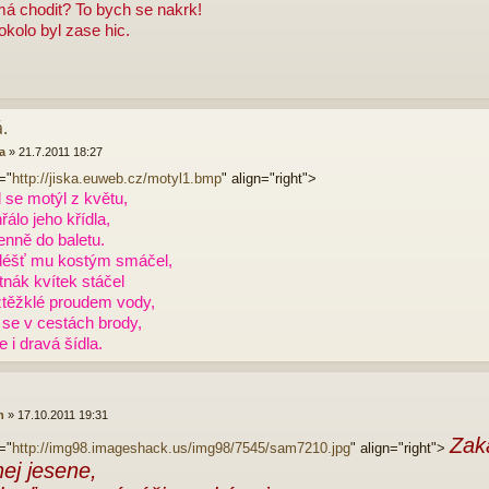
má chodit? To bych se nakrk!
kolo byl zase hic.
.
a
»
21.7.2011 18:27
="
http://jiska.euweb.cz/motyl1.bmp
" align="right">
 se motýl z květu,
řálo jeho křídla,
enně do baletu.
éšť mu kostým smáčel,
utnák kvítek stáčel
 ztěžklé proudem vody,
 se v cestách brody,
e i dravá šídla.
n
»
17.10.2011 19:31
Zak
="
http://img98.imageshack.us/img98/7545/sam7210.jpg
" align="right">
nej jesene,