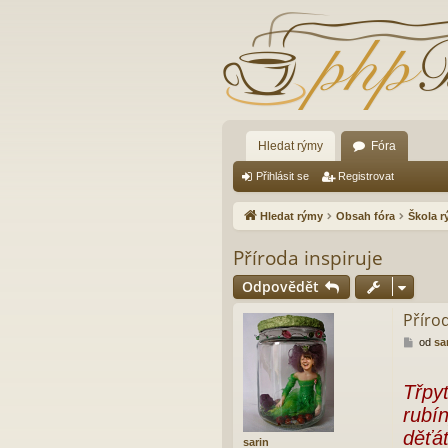
Hledat rýmy
Fóra
Přihlásit se
Registrovat
Hledat rýmy
Obsah fóra
Škola 
Příroda inspiruje
Odpovědět
Přírod
P
od
sa
ř
í
s
Třpyt
p
rubín
ě
v
děťát
sarin
e