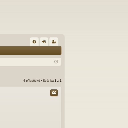
FA
řih
eg
Q
lá
ist
sit
ro
se
va
6 příspěvků • Stránka
1
z
1
t