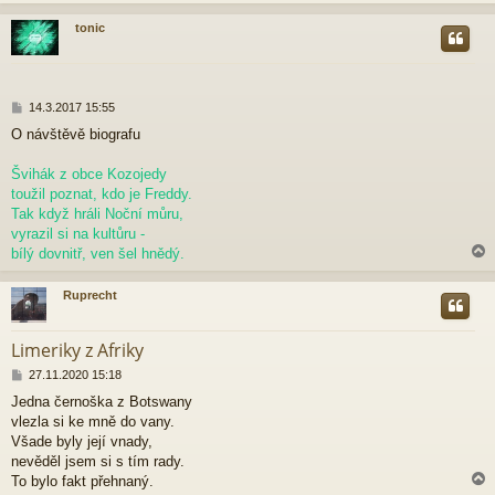
k
tonic
r
P
14.3.2017 15:55
ř
O návštěvě biografu
í
s
p
Švihák z obce Kozojedy
ě
toužil poznat, kdo je Freddy.
v
Tak když hráli Noční můru,
e
vyrazil si na kultůru -
k
bílý dovnitř, ven šel hnědý.
Ruprecht
r
Limeriky z Afriky
P
27.11.2020 15:18
ř
Jedna černoška z Botswany
í
vlezla si ke mně do vany.
s
p
Všade byly její vnady,
ě
nevěděl jsem si s tím rady.
v
To bylo fakt přehnaný.
e