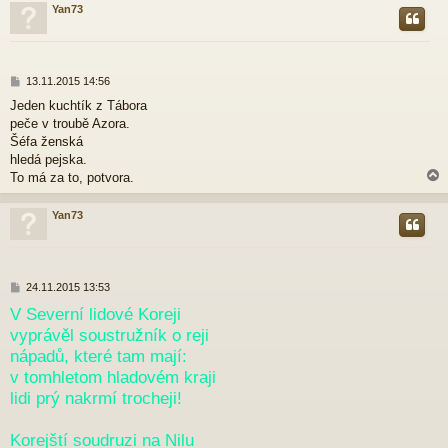
Yan73
r
P
13.11.2015 14:56
ř
Jeden kuchtík z Tábora
í
peče v troubě Azora.
s
p
Šéfa ženská
ě
hledá pejska.
v
To má za to, potvora.
e
k
Yan73
r
P
24.11.2015 13:53
ř
V Severní lidové Koreji
í
vyprávěl soustružník o reji
s
p
nápadů, které tam mají:
ě
v tomhletom hladovém kraji
v
e
lidi prý nakrmí trocheji!
k
Korejští soudruzi na Nilu