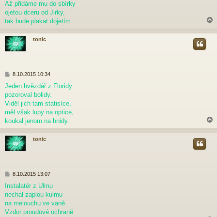
p
Až přidáme mu do sbírky
ě
ojetou dceru od Jirky,
v
tak bude plakat dojetím.
e
k
tonic
r
P
8.10.2015 10:34
ř
Jeden hvězdář z Floridy
í
pozoroval bolidy.
s
p
Viděl jich tam statisíce,
ě
měl však lupy na optice,
v
koukal jenom na hnidy.
e
k
tonic
r
P
8.10.2015 13:07
ř
Instalatér z Ulmu
í
nechal zaplou kulmu
s
p
na melouchu ve vaně.
ě
Vzdor proudové ochraně
v