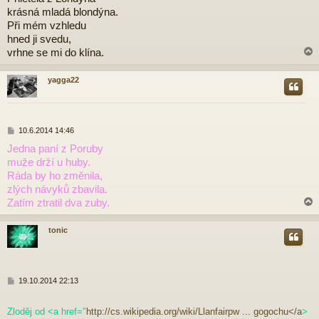
í
krásná mladá blondýna.
s
p
Při mém vzhledu
ě
hned ji svedu,
v
vrhne se mi do klína.
e
k
yagga22
r
P
10.6.2014 14:46
ř
Jedna paní z Poruby
í
muže drží u huby.
s
p
Ráda by ho změnila,
ě
zlých návyků zbavila.
v
Zatím ztratil dva zuby.
e
k
tonic
r
P
19.10.2014 22:13
ř
í
Zloděj od <a href="
http://cs.wikipedia.org/wiki/Llanfairpw ... gogochu</a
>
s