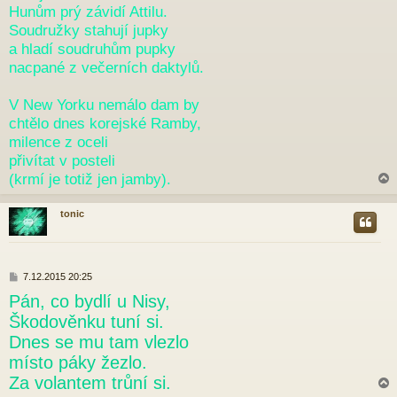
Hunům prý závidí Attilu.
Soudružky stahují jupky
a hladí soudruhům pupky
nacpané z večerních daktylů.
V New Yorku nemálo dam by
chtělo dnes korejské Ramby,
milence z oceli
přivítat v posteli
(krmí je totiž jen jamby).
tonic
r
P
7.12.2015 20:25
ř
Pán, co bydlí u Nisy,
í
s
Škodověnku tuní si.
p
Dnes se mu tam vlezlo
ě
v
místo páky žezlo.
e
Za volantem trůní si.
k