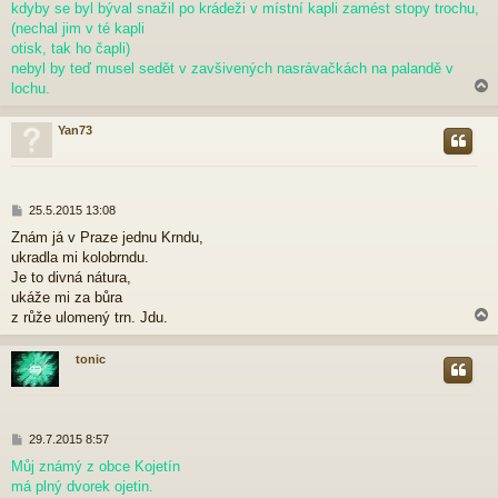
p
kdyby se byl býval snažil po krádeži v místní kapli zamést stopy trochu,
ě
(nechal jim v té kapli
v
otisk, tak ho čapli)
e
nebyl by teď musel sedět v zavšivených nasrávačkách na palandě v
k
lochu.
Yan73
r
P
25.5.2015 13:08
ř
Znám já v Praze jednu Krndu,
í
ukradla mi kolobrndu.
s
p
Je to divná nátura,
ě
ukáže mi za bůra
v
z růže ulomený trn. Jdu.
e
k
tonic
r
P
29.7.2015 8:57
ř
Můj známý z obce Kojetín
í
má plný dvorek ojetin.
s