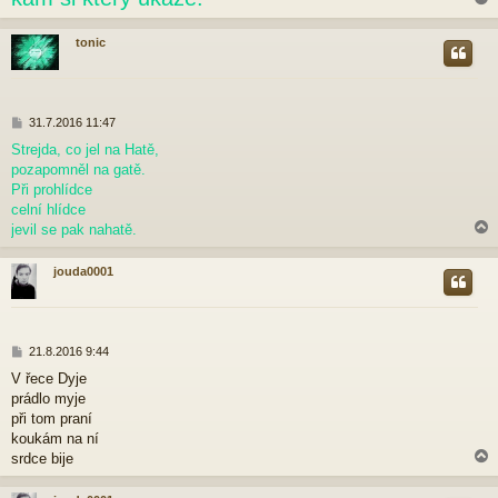
tonic
r
P
31.7.2016 11:47
ř
Strejda, co jel na Hatě,
í
pozapomněl na gatě.
s
p
Při prohlídce
ě
celní hlídce
v
jevil se pak nahatě.
e
k
jouda0001
r
P
21.8.2016 9:44
ř
V řece Dyje
í
prádlo myje
s
p
při tom praní
ě
koukám na ní
v
srdce bije
e
k