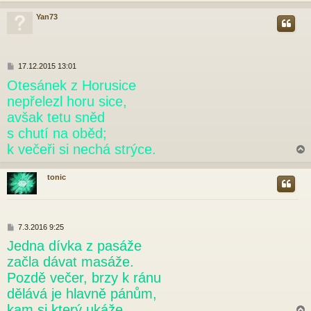
Yan73
r
P
17.12.2015 13:01
ř
Otesánek z Horusice
í
s
nepřelezl horu sice,
p
avšak tetu sněd
ě
v
s chutí na oběd;
e
k večeři si nechá strýce.
k
tonic
r
P
7.3.2016 9:25
ř
Jedna dívka z pasáže
í
s
začla dávat masáže.
p
Pozdě večer, brzy k ránu
ě
v
dělává je hlavně pánům,
e
kam si který ukáže.
k