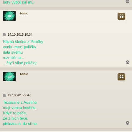
boty výboj zul mu.
e
k
tonic
r
P
14.10.2015 10:34
ř
Rázná slečna z Poličky
í
venku mezi políčky
s
p
dala svému
ě
rozmilému...
v
...čtyři silné políčky.
e
k
tonic
r
P
19.10.2015 9:47
ř
Texasané z Austinu
í
mají venku hostinu.
s
p
Když to peče,
ě
že z nich teče,
v
přelezou si do stínu.
e
k