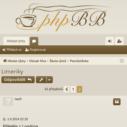
Hledat rýmy
ór
řih
eg
Přihlásit se
Registrovat
a
lá
ist
Hledat rýmy
Obsah fóra
Škola rýmů
Parnástěnka
sit
ro
Limeriky
se
va
Odpovědět
t
1
Předchozí
2
61 příspěvků
taufi
P
1.6.2014 22:19
ř
Přiletěla z Londýna