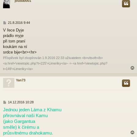
jouda0001
r
P
21.8.2016 9:44
ř
V řece Dyje
í
prádlo myje
s
p
při tom praní
ě
koukám na ní
v
srdce bije<br><hr>
e
Příspěvek byl zkopírován 1.9.2016 22:33 uživatelem <b>vitsoft</b>
k
<a href='viewtopic.php?t=225'>Limeriky</a> -> <a href='viewtopic.php?
t=149'>Limeriky</a>
Yan73
r
P
14.12.2016 10:28
ř
Jednou jeden Láma z Khamu
í
přirovnával naši Kamu
s
p
(jako Gargantua
ě
směle) k čirému a
v
průsvitnému drahokamu.
e