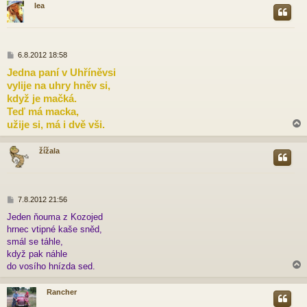
lea
r
P
6.8.2012 18:58
ř
Jedna paní v Uhříněvsi
í
vylije na uhry hněv si,
s
p
když je mačká.
ě
Teď má macka,
v
užije si, má i dvě vši.
e
k
žížala
r
P
7.8.2012 21:56
ř
Jeden ňouma z Kozojed
í
hrnec vtipné kaše sněd,
s
p
smál se táhle,
ě
když pak náhle
v
do vosího hnízda sed.
e
k
Rancher