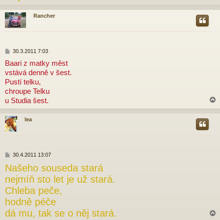
Rancher
r
P
30.3.2011 7:03
ř
Baari z matky měst
í
vstává denně v šest.
s
p
Pustí telku,
ě
chroupe Telku
v
u Studia šest.
e
k
lea
r
P
30.4.2011 13:07
ř
Našeho souseda stará
í
s
nejmíň sto let je už stará.
p
Chleba peče,
ě
v
hodně péče
e
dá mu, tak se o něj stará.
k