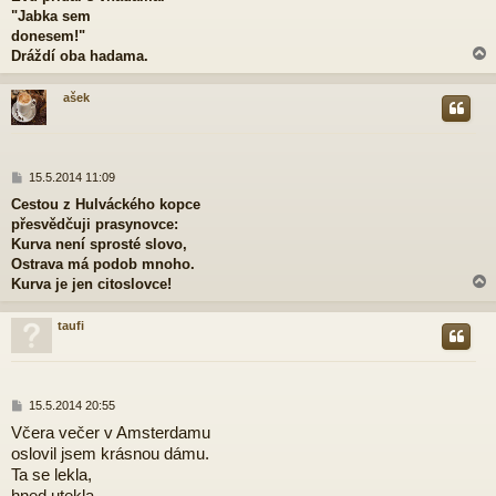
p
"Jabka sem
ě
donesem!"
v
Dráždí oba hadama.
e
k
ašek
r
P
15.5.2014 11:09
ř
Cestou z Hulváckého kopce
í
přesvědčuji prasynovce:
s
p
Kurva není sprosté slovo,
ě
Ostrava má podob mnoho.
v
Kurva je jen citoslovce!
e
k
taufi
r
P
15.5.2014 20:55
ř
Včera večer v Amsterdamu
í
oslovil jsem krásnou dámu.
s
p
Ta se lekla,
ě
hned utekla,