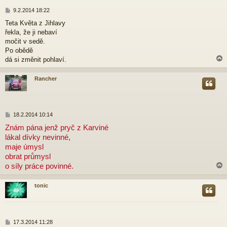
P
9.2.2014 18:22
ř
Teta Květa z Jihlavy
í
řekla, že ji nebaví
s
p
močit v sedě.
ě
Po obědě
v
dá si změnit pohlaví.
e
k
Rancher
r
P
18.2.2014 10:14
ř
Znám pána jenž pryč z Karviné
í
lákal dívky nevinné,
s
p
maje úmysl
ě
obrat průmysl
v
o síly práce povinné.
e
k
tonic
r
P
17.3.2014 11:28