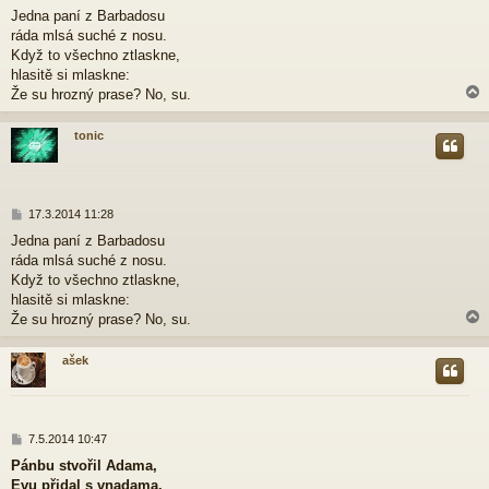
ř
Jedna paní z Barbadosu
í
ráda mlsá suché z nosu.
s
p
Když to všechno ztlaskne,
ě
hlasitě si mlaskne:
v
Že su hrozný prase? No, su.
e
k
tonic
r
P
17.3.2014 11:28
ř
Jedna paní z Barbadosu
í
ráda mlsá suché z nosu.
s
p
Když to všechno ztlaskne,
ě
hlasitě si mlaskne:
v
Že su hrozný prase? No, su.
e
k
ašek
r
P
7.5.2014 10:47
ř
Pánbu stvořil Adama,
í
Evu přidal s vnadama.
s