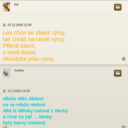
k
lea
r
P
25.12.2009 22:09
ř
Lea chce se zbavit rýmy,
í
s
tak chodí na cezet.rymy.
p
Pěkně básní,
ě
v
v nové básni.
e
Absolutní píše rýmy.
k
hanka
r
P
13.2.2010 14:23
ř
děvče dělo dědovi
í
co se nikdo nedoví
s
p
děd si dětsky cucnul z decky
ě
a zíral na její ... kecky
v
e
byly barvy medový
k