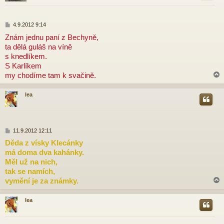
r
P
4.9.2012 9:14
ř
Znám jednu paní z Bechyně,
í
ta dělá guláš na víně
s
p
s knedlíkem.
ě
S Karlíkem
v
my chodíme tam k svačině.
e
k
lea
r
P
11.9.2012 12:11
ř
Děda z vísky Klecánky
í
má doma dva kahánky.
s
p
Měl už na nich,
ě
tak se namích,
v
vymění je za známky.
e
k
lea
r