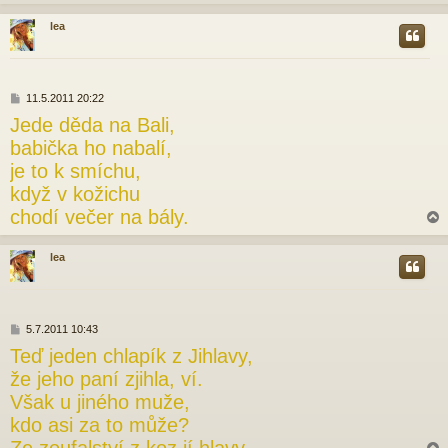
lea
r
P
11.5.2011 20:22
ř
Jede děda na Bali,
í
s
babička ho nabalí,
p
je to k smíchu,
ě
v
když v kožichu
e
chodí večer na bály.
k
lea
r
P
5.7.2011 10:43
ř
Teď jeden chlapík z Jihlavy,
í
s
že jeho paní zjihla, ví.
p
Však u jiného muže,
ě
v
kdo asi za to může?
e
k