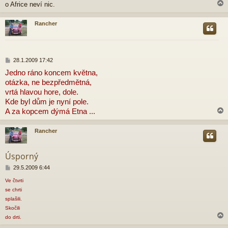
v
o Africe neví nic.
e
k
Rancher
r
P
28.1.2009 17:42
ř
Jedno ráno koncem května,
í
otázka, ne bezpředmětná,
s
p
vrtá hlavou hore, dole.
ě
Kde byl dům je nyní pole.
v
A za kopcem dýmá Etna ...
e
k
Rancher
r
Úsporný
P
29.5.2009 6:44
ř
Ve čtvrti
í
s
se chrti
p
splašili.
ě
Skočili
v
do drti.
e