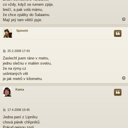
í
co vždy, když se rumem zpije,
s
p
brečí, a pak volá mámu,
ě
že chce zpátky do Salaamu.
v
Mají prý tam větší pyje.
e
k
Spinetti
r
P
25.2.2008 17:43
ř
Zaslechl jsem ráno v metru,
í
jednu slečnu v malém svetru,
s
p
že na rýmy.cz
ě
uslintaných vět
v
je jak metrů v kilometru.
e
k
Kama
r
P
17.4.2008 15:45
ř
Jedna paní z Lipníku
í
chová párek chlípníků.
s
p
Pokud nejsou zrytí,