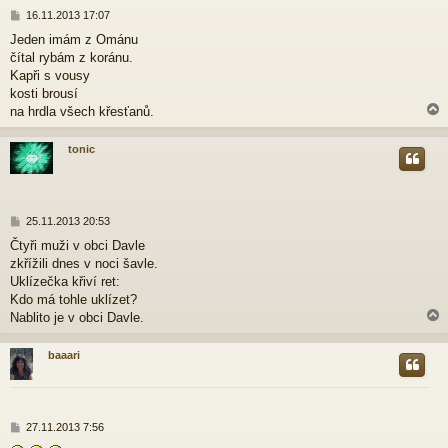
P
16.11.2013 17:07
ř
Jeden imám z Ománu
í
čítal rybám z koránu.
s
p
Kapři s vousy
ě
kosti brousí
v
na hrdla všech křesťanů.
e
k
tonic
r
P
25.11.2013 20:53
ř
Čtyři muži v obci Davle
í
zkřížili dnes v noci šavle.
s
p
Uklízečka křiví ret:
ě
Kdo má tohle uklízet?
v
Nablito je v obci Davle.
e
k
baaari
r
P
27.11.2013 7:56
ř