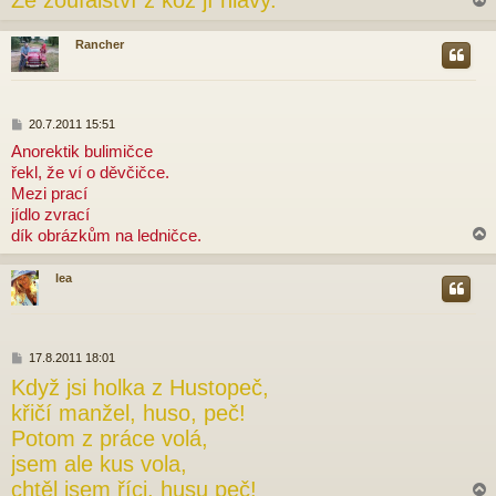
Ze zoufalství z koz jí hlavy.
Rancher
r
P
20.7.2011 15:51
ř
Anorektik bulimičce
í
řekl, že ví o děvčičce.
s
p
Mezi prací
ě
jídlo zvrací
v
dík obrázkům na ledničce.
e
k
lea
r
P
17.8.2011 18:01
ř
Když jsi holka z Hustopeč,
í
s
křičí manžel, huso, peč!
p
Potom z práce volá,
ě
v
jsem ale kus vola,
e
chtěl jsem říci, husu peč!
k