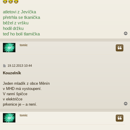
í
s
atletovi z Jevíčka
p
ě
přetrhla se tkanička
v
běžel z vršku
e
hodil držku
k
teď ho bolí tlamička
tonic
r
P
19.12.2013 10:44
ř
Kouzelník
í
s
p
Jeden mladík z obce Měnín
ě
v MHD má vystoupení.
v
V ranní špičce
e
v električce
k
prkenice je – a není.
tonic
r