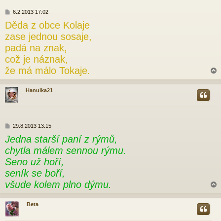
P
6.2.2013 17:02
ř
Děda z obce Kolaje
í
s
zase jednou sosaje,
p
padá na znak,
ě
v
což je náznak,
e
že má málo Tokaje.
k
Hanulka21
r
P
29.8.2013 13:15
ř
Jedna starší paní z rýmů,
í
s
chytla málem sennou rýmu.
p
Seno už hoří,
ě
v
seník se boří,
e
všude kolem plno dýmu.
k
Beta
r