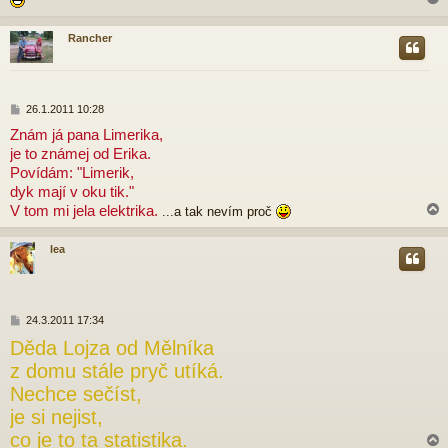
Rancher
r
P
26.1.2011 10:28
ř
Znám já pana Limerika,
í
je to známej od Erika.
s
p
Povídám: "Limerik,
ě
dyk mají v oku tik."
v
V tom mi jela elektrika.
...a tak nevím proč
e
k
lea
r
P
24.3.2011 17:34
ř
Děda Lojza od Mělníka
í
s
z domu stále pryč utíká.
p
Nechce sečíst,
ě
v
je si nejist,
e
co je to ta statistika.
k