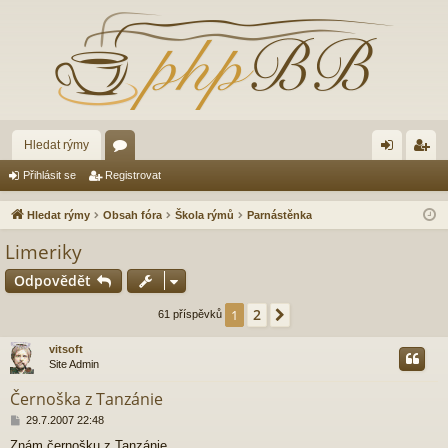
Hledat rýmy
ór
řih
eg
Přihlásit se
Registrovat
a
lá
ist
Hledat rýmy
Obsah fóra
Škola rýmů
Parnástěnka
sit
ro
Limeriky
se
va
Odpovědět
t
2
1
Další
61 příspěvků
vitsoft
Site Admin
Černoška z Tanzánie
P
29.7.2007 22:48
ř
Znám černošku z Tanzánie,