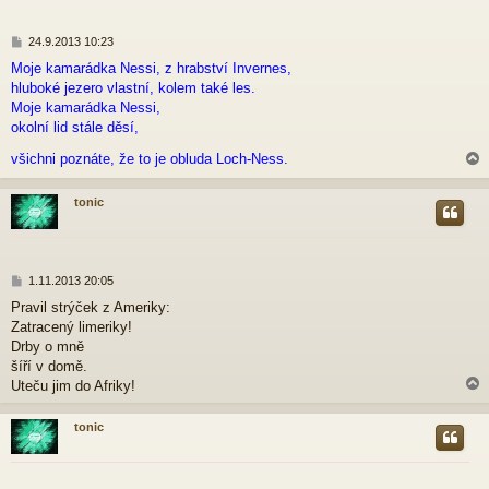
P
24.9.2013 10:23
ř
Moje kamarádka Nessi, z hrabství Invernes,
í
hluboké jezero vlastní, kolem také les.
s
p
Moje kamarádka Nessi,
ě
okolní lid stále děsí,
v
e
všichni poznáte, že to je obluda Loch-Ness.
k
tonic
r
P
1.11.2013 20:05
ř
Pravil strýček z Ameriky:
í
Zatracený limeriky!
s
p
Drby o mně
ě
šíří v domě.
v
Uteču jim do Afriky!
e
k
tonic
r