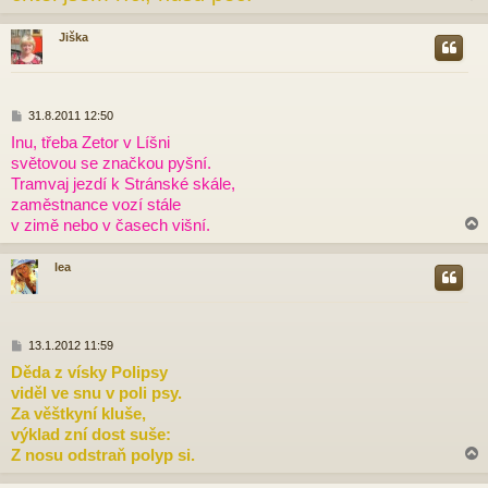
Jiška
r
P
31.8.2011 12:50
ř
Inu, třeba Zetor v Líšni
í
světovou se značkou pyšní.
s
p
Tramvaj jezdí k Stránské skále,
ě
zaměstnance vozí stále
v
v zimě nebo v časech višní.
e
k
lea
r
P
13.1.2012 11:59
ř
Děda z vísky Polipsy
í
viděl ve snu v poli psy.
s
p
Za věštkyní kluše,
ě
výklad zní dost suše:
v
Z nosu odstraň polyp si.
e
k