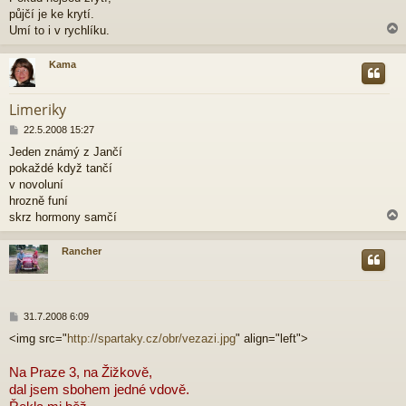
ě
půjčí je ke krytí.
v
Umí to i v rychlíku.
e
k
Kama
r
Limeriky
P
22.5.2008 15:27
ř
Jeden známý z Jančí
í
pokaždé když tančí
s
p
v novoluní
ě
hrozně funí
v
skrz hormony samčí
e
k
Rancher
r
P
31.7.2008 6:09
ř
<img src="
http://spartaky.cz/obr/vezazi.jpg
" align="left">
í
s
p
Na Praze 3, na Žižkově,
ě
dal jsem sbohem jedné vdově.
v