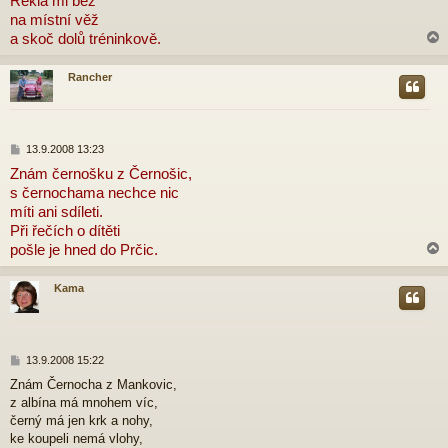
Řekla mi běž
e
na místní věž
k
a skoč dolů tréninkově.
Rancher
r
P
13.9.2008 13:23
ř
Znám černošku z Černošic,
í
s černochama nechce nic
s
p
míti ani sdíleti.
ě
Při řečích o dítěti
v
pošle je hned do Prčic.
e
k
Kama
r
P
13.9.2008 15:22
ř
Znám Černocha z Mankovic,
í
z albína má mnohem víc,
s
p
černý má jen krk a nohy,
ě
ke koupeli nemá vlohy,