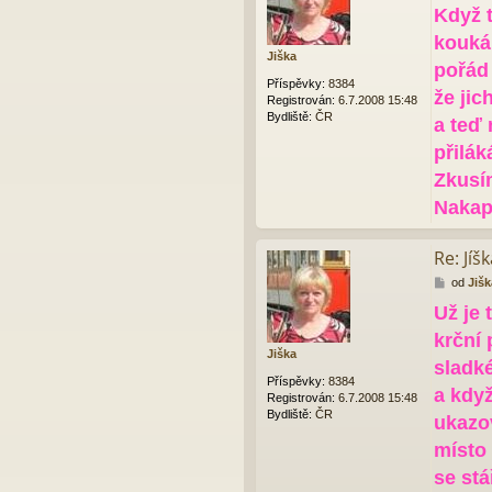
Když 
í
s
kouká
p
Jiška
ě
pořád 
v
Příspěvky:
8384
že jic
e
Registrován:
6.7.2008 15:48
k
Bydliště:
ČR
a teď 
přilák
Zkusím
Nakap
Re: Jíš
P
od
Jišk
ř
Už je 
í
s
krční 
p
Jiška
ě
sladké
v
Příspěvky:
8384
a kdy
e
Registrován:
6.7.2008 15:48
k
Bydliště:
ČR
ukazo
místo
se stá