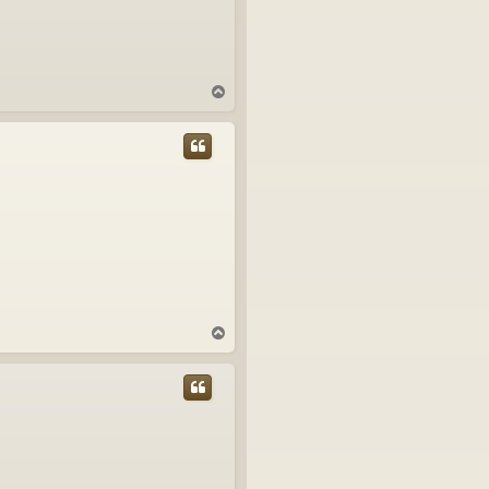
N
a
h
o
r
u
N
a
h
o
r
u