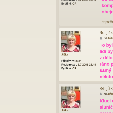
k
Bydliště:
ČR
komp
obej
https://
Re: Jíš
P
od
Jišk
ř
To byl
í
s
lidi by
p
Jiška
ě
z dělo
v
Příspěvky:
8384
ráno p
e
Registrován:
6.7.2008 15:48
k
Bydliště:
ČR
samý b
někdo
Re: Jíš
P
od
Jišk
ř
Kluci 
í
s
sluníč
p
Jiška
ě