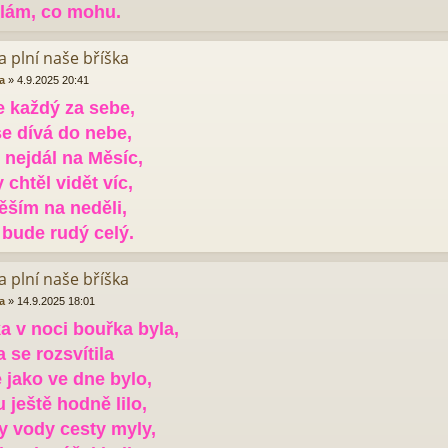
ělám, co mohu.
ka plní naše bříška
a
»
4.9.2025 20:41
e každý za sebe,
e dívá do nebe,
 nejdál na Měsíc,
y chtěl vidět víc,
těším na neděli,
 bude rudý celý.
ka plní naše bříška
a
»
14.9.2025 18:01
a v noci bouřka byla,
 se rozsvítila
e jako ve dne bylo,
 ještě hodně lilo,
y vody cesty myly,