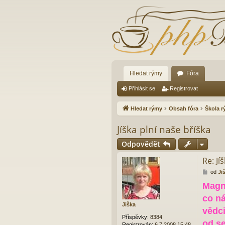
Hledat rýmy
Fóra
Přihlásit se
Registrovat
Hledat rýmy
Obsah fóra
Škola 
Jíška plní naše bříška
Odpovědět
Re: Jí
P
od
Ji
ř
Magne
í
s
co ná
p
Jiška
ě
vědci
v
Příspěvky:
8384
od se
e
Registrován:
6.7.2008 15:48