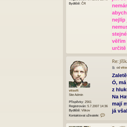
k
Bydliště:
ČR
nemám
abych 
nejlíp
nemus
stejné
věřím 
určitě
Re: Jíš
P
od
vits
ř
Zaletě
í
s
Ó, má 
p
ě
z hluk
vitsoft
v
Site Admin
Na Hav
e
k
Příspěvky:
2561
mají m
Registrován:
5.7.2007 14:36
já vša
Bydliště:
Vítkov
K
Kontaktovat uživatele:
o
n
t