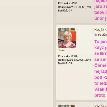
najed
v
Příspěvky:
8384
jaro ž
e
Registrován:
6.7.2008 15:48
k
Bydliště:
ČR
taloví
únor j
Re: Jíš
P
od
Jišk
ř
To jen
í
s
když 
p
Jiška
ě
že Brn
v
Příspěvky:
8384
se sm
e
Registrován:
6.7.2008 15:48
k
Bydliště:
ČR
Černé
nejrad
pod k
to ted
Však ž
proto 
Re: Jíš