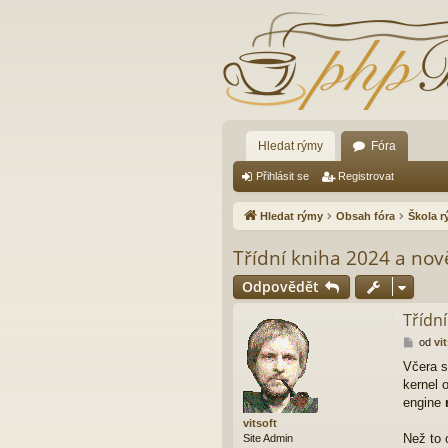
Hledat rýmy
Fóra
Přihlásit se
Registrovat
Hledat rýmy
Obsah fóra
Škola 
Třídní kniha 2024 a nově
Odpovědět
Třídní
P
od
vi
ř
Včera s
í
kernel 
s
p
engine
ě
vitsoft
v
Než to 
Site Admin
e