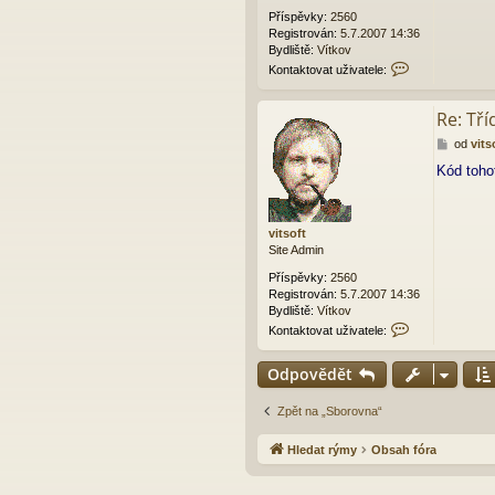
k
Příspěvky:
2560
Registrován:
5.7.2007 14:36
Bydliště:
Vítkov
K
Kontaktovat uživatele:
o
n
Re: Tří
t
a
P
od
vits
k
ř
t
Kód toho
í
o
s
v
p
a
ě
t
vitsoft
v
u
Site Admin
e
ž
k
Příspěvky:
2560
i
Registrován:
5.7.2007 14:36
v
Bydliště:
Vítkov
a
K
Kontaktovat uživatele:
t
o
e
n
l
Odpovědět
t
e
a
v
k
Zpět na „Sborovna“
i
t
t
o
s
Hledat rýmy
Obsah fóra
v
o
a
f
t