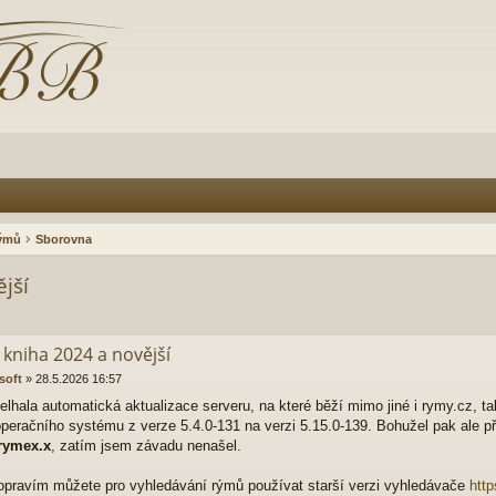
rýmů
Sborovna
jší
 kniha 2024 a novější
tsoft
»
28.5.2026 16:57
elhala automatická aktualizace serveru, na které běží mimo jiné i rymy.cz, ta
operačního systému z verze 5.4.0-131 na verzi 5.15.0-139. Bohužel pak ale p
rymex.x
, zatím jsem závadu nenašel.
opravím můžete pro vyhledávání rýmů používat starší verzi vyhledávače
htt