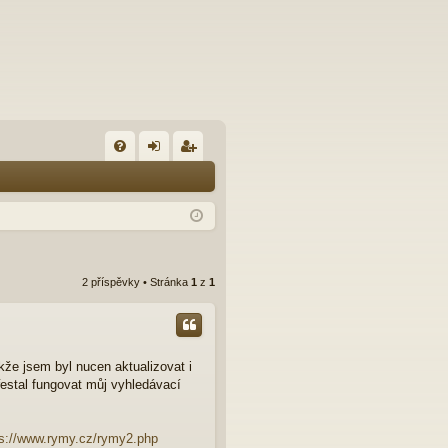
FA
řih
eg
Q
lá
ist
sit
ro
se
va
2 příspěvky • Stránka
1
z
1
t
kže jsem byl nucen aktualizovat i
řestal fungovat můj vyhledávací
ps://www.rymy.cz/rymy2.php