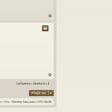
N
a
h
o
r
u
N
a
h
2 příspěvky • Stránka
1
z
1
o
r
Přejít na
u
s z fóra
Všechny časy jsou v
UTC+02:00