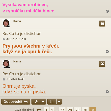
ř
Vysekávám orobinec,
í
s
v rybníčku mi dělá binec.
p
ě
v
Kama
e
r
k
Re: Co to je distichon
P
30.7.2026 16:00
ř
Prý jsou všichni v křeči,
í
s
když se já cpu k řeči.
p
ě
v
Kama
e
r
k
Re: Co to je distichon
P
1.8.2026 14:43
ř
Ohrnuje pyska,
í
s
když se na ni píská.
p
ě
Odpovědět
v
e
r
k
Stránka
31
z
31
1
27
28
29
30
Předchozí
31
1233 příspěvků
…