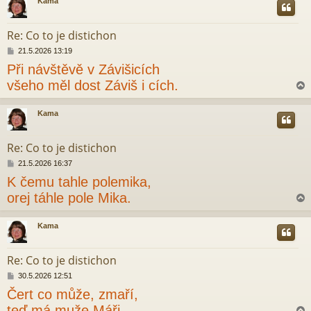
Kama
e
r
k
Re: Co to je distichon
P
21.5.2026 13:19
ř
Při návštěvě v Závišicích
í
s
všeho měl dost Záviš i cích.
p
ě
v
Kama
e
r
k
Re: Co to je distichon
P
21.5.2026 16:37
ř
K čemu tahle polemika,
í
s
orej táhle pole Mika.
p
ě
v
Kama
e
r
k
Re: Co to je distichon
P
30.5.2026 12:51
ř
Čert co může, zmaří,
í
s
teď má muže Máři.