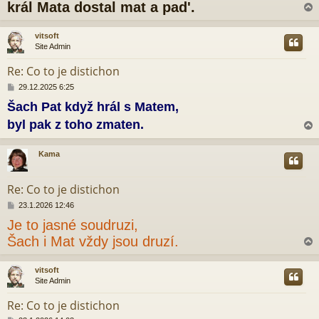
s
král Mata dostal mat a pad'.
p
ě
v
vitsoft
e
Site Admin
r
k
Re: Co to je distichon
P
29.12.2025 6:25
ř
Šach Pat když hrál s Matem,
í
s
byl pak z toho zmaten.
p
ě
v
Kama
e
r
k
Re: Co to je distichon
P
23.1.2026 12:46
ř
Je to jasné soudruzi,
í
s
Šach i Mat vždy jsou druzí.
p
ě
v
vitsoft
e
Site Admin
r
k
Re: Co to je distichon