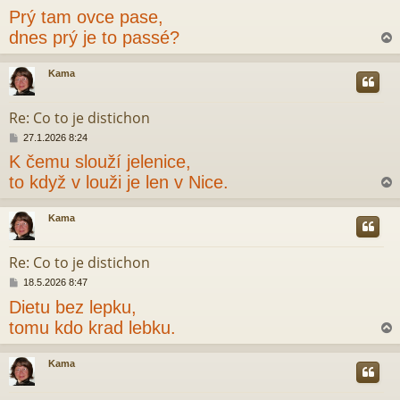
ř
Prý tam ovce pase,
í
s
dnes prý je to passé?
p
ě
v
Kama
e
r
k
Re: Co to je distichon
P
27.1.2026 8:24
ř
K čemu slouží jelenice,
í
s
to když v louži je len v Nice.
p
ě
v
Kama
e
r
k
Re: Co to je distichon
P
18.5.2026 8:47
ř
Dietu bez lepku,
í
s
tomu kdo krad lebku.
p
ě
v
Kama
e
r
k