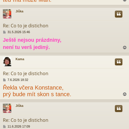
p
ě
v
Jiška
e
r
k
Re: Co to je distichon
P
31.5.2026 15:46
ř
Ještě nejsou prázdniny,
í
s
není tu verš jediný.
p
ě
v
Kama
e
r
k
Re: Co to je distichon
P
7.6.2026 18:32
ř
Řekla včera Konstance,
í
s
prý bude mít skon s tance.
p
ě
v
Jiška
e
r
k
Re: Co to je distichon
P
11.6.2026 17:09