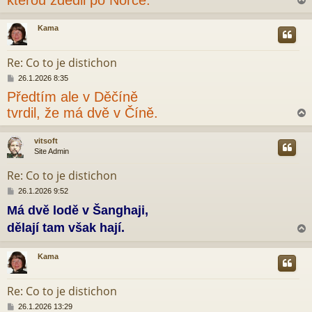
kterou zdědil po Norce.
p
ě
v
Kama
e
r
k
Re: Co to je distichon
P
26.1.2026 8:35
ř
Předtím ale v Děčíně
í
s
tvrdil, že má dvě v Číně.
p
ě
v
vitsoft
e
Site Admin
r
k
Re: Co to je distichon
P
26.1.2026 9:52
ř
Má dvě lodě v Šanghaji,
í
s
dělají tam však hají.
p
ě
v
Kama
e
r
k
Re: Co to je distichon
P
26.1.2026 13:29