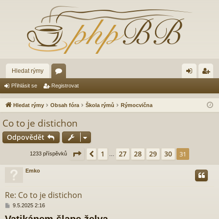
Hledat rýmy
ór
řih
eg
Přihlásit se
Registrovat
a
lá
ist
Hledat rýmy
Obsah fóra
Škola rýmů
Rýmocvična
sit
ro
Co to je distichon
se
va
Odpovědět
t
Stránka
31
z
31
1
27
28
29
30
Předchozí
31
1233 příspěvků
…
Emko
Re: Co to je distichon
P
9.5.2025 2:16
ř
Vatikánem šlape želva,