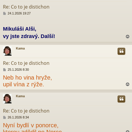
k
Re: Co to je distichon
P
24.1.2026 19:27
ř
í
s
Mikuláši Alši,
p
ě
vy jste zdravý. Další!
v
e
k
Kama
r
Re: Co to je distichon
P
25.1.2026 8:30
ř
Neb ho vina hryže,
í
s
upil vína z rýže.
p
ě
v
Kama
e
r
k
Re: Co to je distichon
P
26.1.2026 8:34
ř
Nyní bydlí v ponorce,
í
s