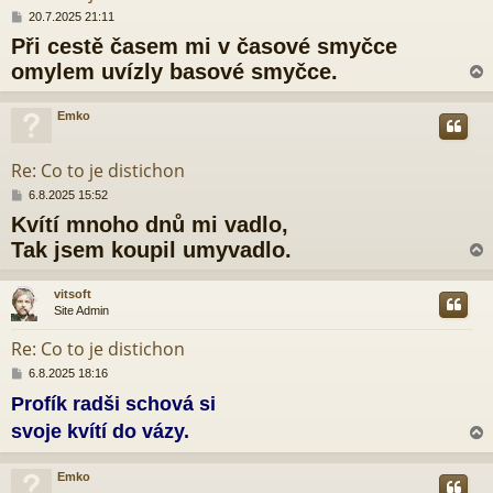
P
20.7.2025 21:11
ř
Při cestě časem mi v časové smyčce
í
s
omylem uvízly basové smyčce.
p
ě
v
Emko
e
r
k
Re: Co to je distichon
P
6.8.2025 15:52
ř
Kvítí mnoho dnů mi vadlo,
í
s
Tak jsem koupil umyvadlo.
p
ě
v
vitsoft
e
Site Admin
r
k
Re: Co to je distichon
P
6.8.2025 18:16
ř
Profík radši schová si
í
s
svoje kvítí do vázy.
p
ě
v
Emko
e