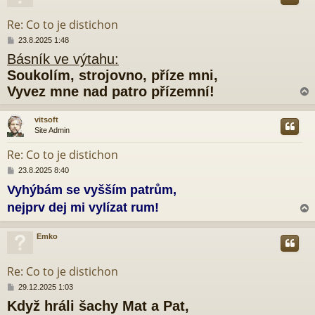
r
k
Re: Co to je distichon
P
23.8.2025 1:48
ř
Básník ve výtahu:
í
s
Soukolím, strojovno, příze mni,
p
Vyvez mne nad patro přízemní!
ě
v
e
vitsoft
k
Site Admin
r
Re: Co to je distichon
P
23.8.2025 8:40
ř
Vyhýbám se vyšším patrům,
í
s
nejprv dej mi vylízat rum!
p
ě
v
Emko
e
r
k
Re: Co to je distichon
P
29.12.2025 1:03
ř
Když hráli šachy Mat a Pat,
í