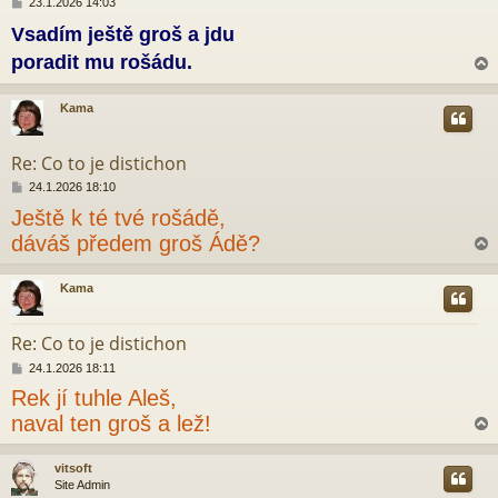
P
23.1.2026 14:03
ř
Vsadím ještě groš a jdu
í
s
poradit mu rošádu.
p
ě
v
Kama
e
r
k
Re: Co to je distichon
P
24.1.2026 18:10
ř
Ještě k té tvé rošádě,
í
s
dáváš předem groš Ádě?
p
ě
v
Kama
e
r
k
Re: Co to je distichon
P
24.1.2026 18:11
ř
Rek jí tuhle Aleš,
í
s
naval ten groš a lež!
p
ě
v
vitsoft
e
Site Admin
r