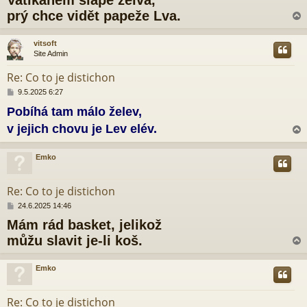
í
s
prý chce vidět papeže Lva.
p
ě
v
vitsoft
e
Site Admin
r
k
Re: Co to je distichon
P
9.5.2025 6:27
ř
Pobíhá tam málo želev,
í
s
v jejich chovu je Lev elév.
p
ě
v
Emko
e
r
k
Re: Co to je distichon
P
24.6.2025 14:46
ř
Mám rád basket, jelikož
í
s
můžu slavit je-li koš.
p
ě
v
Emko
e
r
k
Re: Co to je distichon