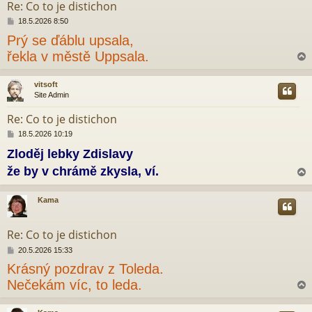
Re: Co to je distichon
P
18.5.2026 8:50
ř
Prý se ďáblu upsala,
í
s
řekla v městě Uppsala.
p
ě
v
vitsoft
e
Site Admin
r
k
Re: Co to je distichon
P
18.5.2026 10:19
ř
Zloděj lebky Zdislavy
í
s
že by v chrámě zkysla, ví.
p
ě
v
Kama
e
r
k
Re: Co to je distichon
P
20.5.2026 15:33
ř
Krásný pozdrav z Toleda.
í
s
Nečekám víc, to leda.
p
ě
v