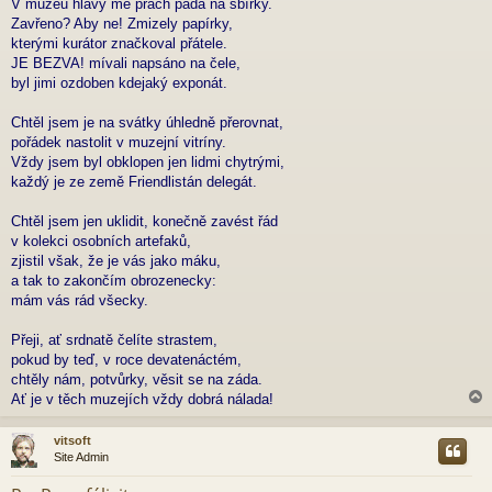
V muzeu hlavy mé prach padá na sbírky.
í
Zavřeno? Aby ne! Zmizely papírky,
s
p
kterými kurátor značkoval přátele.
ě
JE BEZVA! mívali napsáno na čele,
v
byl jimi ozdoben kdejaký exponát.
e
k
Chtěl jsem je na svátky úhledně přerovnat,
pořádek nastolit v muzejní vitríny.
Vždy jsem byl obklopen jen lidmi chytrými,
každý je ze země Friendlistán delegát.
Chtěl jsem jen uklidit, konečně zavést řád
v kolekci osobních artefaků,
zjistil však, že je vás jako máku,
a tak to zakončím obrozenecky:
mám vás rád všecky.
Přeji, ať srdnatě čelíte strastem,
pokud by teď, v roce devatenáctém,
chtěly nám, potvůrky, věsit se na záda.
Ať je v těch muzejích vždy dobrá nálada!
vitsoft
Site Admin
r