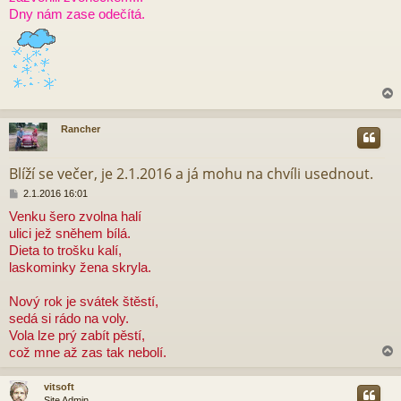
Dny nám zase odečítá.
Rancher
r
Blíží se večer, je 2.1.2016 a já mohu na chvíli usednout.
P
2.1.2016 16:01
ř
Venku šero zvolna halí
í
ulici jež sněhem bílá.
s
p
Dieta to trošku kalí,
ě
laskominky žena skryla.
v
e
Nový rok je svátek štěstí,
k
sedá si rádo na voly.
Vola lze prý zabít pěstí,
což mne až zas tak nebolí.
vitsoft
Site Admin