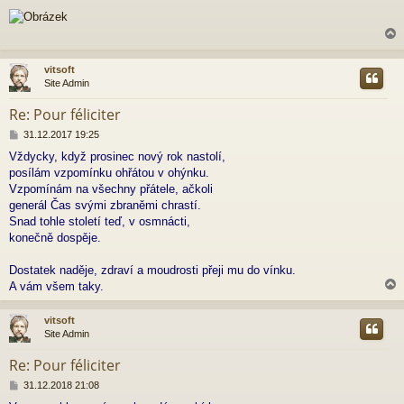
ř
í
s
p
ě
vitsoft
v
Site Admin
e
r
k
Re: Pour féliciter
P
31.12.2017 19:25
ř
Vždycky, když prosinec nový rok nastolí,
í
posílám vzpomínku ohřátou v ohýnku.
s
p
Vzpomínám na všechny přátele, ačkoli
ě
generál Čas svými zbraněmi chrastí.
v
Snad tohle století teď, v osmnácti,
e
konečně dospěje.
k
Dostatek naděje, zdraví a moudrosti přeji mu do vínku.
A vám všem taky.
vitsoft
Site Admin
r
Re: Pour féliciter
P
31.12.2018 21:08
ř