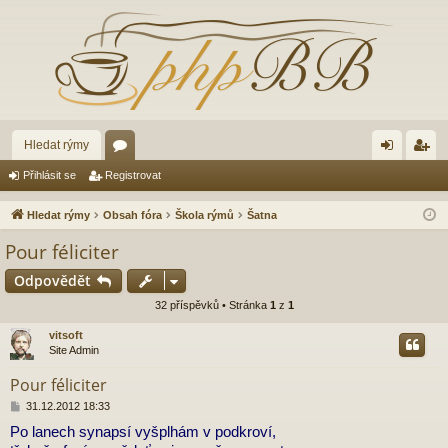
Hledat rýmy
ór
řih
eg
Přihlásit se
Registrovat
a
lá
ist
Hledat rýmy
Obsah fóra
Škola rýmů
Šatna
sit
ro
Pour féliciter
se
va
Odpovědět
t
32 příspěvků • Stránka
1
z
1
vitsoft
Site Admin
Pour féliciter
P
31.12.2012 18:33
ř
Po lanech synapsí vyšplhám v podkroví,
í