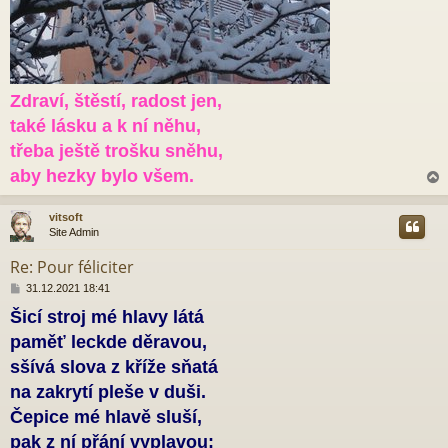
Zdraví, štěstí, radost jen,
také lásku a k ní něhu,
třeba ještě trošku sněhu,
aby hezky bylo všem.
vitsoft
Site Admin
r
Re: Pour féliciter
P
31.12.2021 18:41
ř
Šicí stroj mé hlavy látá
í
s
paměť leckde děravou,
p
ě
sšívá slova z kříže sňatá
v
na zakrytí pleše v duši.
e
k
Čepice mé hlavě sluší,
pak z ní přání vyplavou: