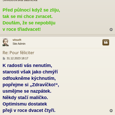
í
s
p
Před půlnocí když se zliju,
ě
tak se mi chce zvracet.
v
e
Doufám, že se nepobliju
k
v roce třiadvacet!
vitsoft
Site Admin
r
Re: Pour féliciter
P
31.12.2023 18:17
ř
K radosti vás nenutím,
í
s
starosti však jako chmýří
p
ě
odfoukněme kýchnutím,
v
popřejme si „Zdravíčko!“,
e
k
usmějme se nazpátek.
Někdy stačí maličko.
Optimismu dostatek
přeji v roce dvacet čtyři.