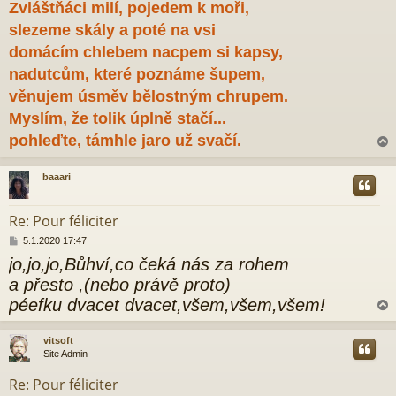
Zvláštňáci milí, pojedem k moři,
slezeme skály a poté na vsi
domácím chlebem nacpem si kapsy,
nadutcům, které poznáme šupem,
věnujem úsměv bělostným chrupem.
Myslím, že tolik úplně stačí...
pohleďte, támhle jaro už svačí.
baaari
r
Re: Pour féliciter
P
5.1.2020 17:47
ř
jo,jo,jo,Bůhví,co čeká nás za rohem
í
s
a přesto ,(nebo právě proto)
p
péefku dvacet dvacet,všem,všem,všem!
ě
v
e
vitsoft
k
Site Admin
r
Re: Pour féliciter