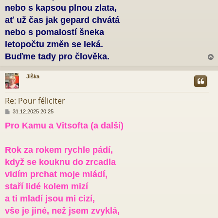
nebo s kapsou plnou zlata,
ať už čas jak gepard chvátá
nebo s pomalostí šneka
letopočtu změn se leká.
Buďme tady pro člověka.
Jiška
r
Re: Pour féliciter
P
31.12.2025 20:25
ř
Pro Kamu a Vitsofta (a další)
í
s
p
ě
Rok za rokem rychle pádí,
v
když se kouknu do zrcadla
e
k
vidím prchat moje mládí,
staří lidé kolem mizí
a ti mladí jsou mi cizí,
vše je jiné, než jsem zvyklá,