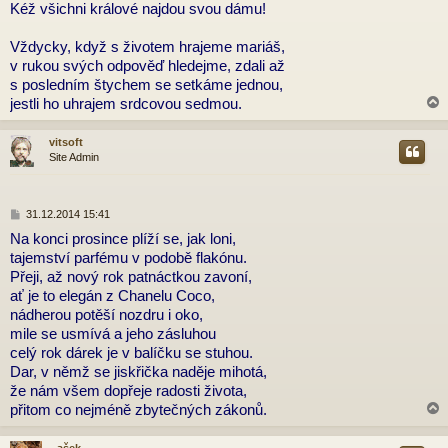
Kéž všichni králové najdou svou dámu!
Vždycky, když s životem hrajeme mariáš,
v rukou svých odpověď hledejme, zdali až
s posledním štychem se setkáme jednou,
jestli ho uhrajem srdcovou sedmou.
vitsoft
Site Admin
r
P
31.12.2014 15:41
ř
Na konci prosince plíží se, jak loni,
í
tajemství parfému v podobě flakónu.
s
p
Přeji, až nový rok patnáctkou zavoní,
ě
ať je to elegán z Chanelu Coco,
v
nádherou potěší nozdru i oko,
e
mile se usmívá a jeho zásluhou
k
celý rok dárek je v balíčku se stuhou.
Dar, v němž se jiskřička naděje mihotá,
že nám všem dopřeje radosti života,
přitom co nejméně zbytečných zákonů.