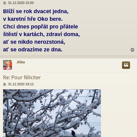
P
31.12.2020 15:00
ř
Blíží se rok dvacet jedna,
í
s
v karetní hře Oko bere.
p
ě
Chci dnes popřát pro přátele
v
štěstí v kartách, zdraví doma,
e
k
ať se nikdo nerozstoná,
ať se odrazíme ze dna.
Jiška
r
Re: Pour féliciter
P
31.12.2020 19:12
ř
í
s
p
ě
v
e
k