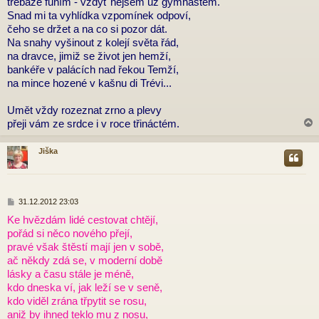
třebaže funím - vždyť nejsem už gymnastem.
s
p
Snad mi ta vyhlídka vzpomínek odpoví,
ě
čeho se držet a na co si pozor dát.
v
Na snahy vyšinout z kolejí světa řád,
e
na dravce, jimiž se život jen hemží,
k
bankéře v palácích nad řekou Temží,
na mince hozené v kašnu di Trévi...
Umět vždy rozeznat zrno a plevy
přeji vám ze srdce i v roce třináctém.
Jiška
r
P
31.12.2012 23:03
ř
Ke hvězdám lidé cestovat chtějí,
í
pořád si něco nového přejí,
s
p
pravé však štěstí mají jen v sobě,
ě
ač někdy zdá se, v moderní době
v
lásky a času stále je méně,
e
kdo dneska ví, jak leží se v seně,
k
kdo viděl zrána třpytit se rosu,
aniž by ihned teklo mu z nosu,