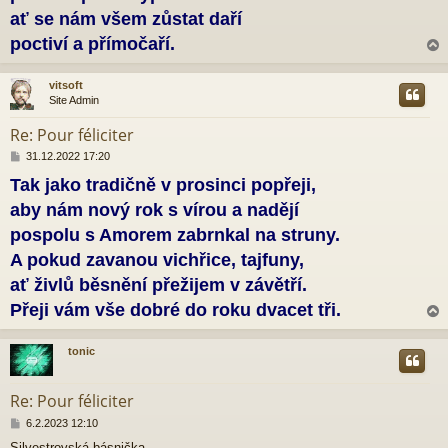
ať se nám všem zůstat daří
poctiví a přímočaří.
vitsoft
Site Admin
r
Re: Pour féliciter
P
31.12.2022 17:20
ř
Tak jako tradičně v prosinci popřeji,
í
s
aby nám nový rok s vírou a nadějí
p
ě
pospolu s Amorem zabrnkal na struny.
v
A pokud zavanou vichřice, tajfuny,
e
k
ať živlů běsnění přežijem v závětří.
Přeji vám vše dobré do roku dvacet tři.
tonic
r
Re: Pour féliciter
P
6.2.2023 12:10
ř
Silvestrovská básnička