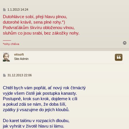
P
1.1.2013 14:24
ř
Dutohlávce sobí, přeji hlavu plnou,
í
dutorohé krávě, sena plné rohy.*)
s
p
Podvraťákům škvíru obloženou vlnou,
ě
sluhům co jsou srabi, bez zákožky nohy.
v
____
e
k
*rohy chléva
vitsoft
Site Admin
r
P
31.12.2013 22:06
ř
í
Chtěl bych vám popřát, ať nový rok čtrnáctý
s
p
vyjde všem čistě jak postupka kanasty.
ě
Postupně, krok sun krok, dojdeme k cíli
v
a pokud zdá se nám, že doba šílí,
e
zpátky ji vsazujme do jejích kloubů.
k
Do karet talónu v rozpacích dloubu,
jak vyhrát v životě hlavu si lámu.