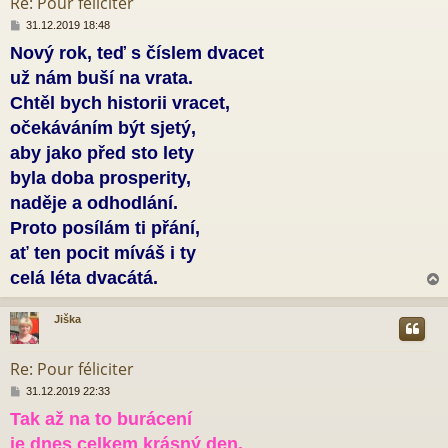
Re: Pour féliciter
P
31.12.2019 18:48
ř
Nový rok, teď s číslem dvacet
í
s
už nám buší na vrata.
p
ě
Chtěl bych historii vracet,
v
očekáváním být sjetý,
e
k
aby jako před sto lety
byla doba prosperity,
naděje a odhodlání.
Proto posílám ti přání,
ať ten pocit míváš i ty
celá léta dvacátá.
Jiška
r
Re: Pour féliciter
P
31.12.2019 22:33
ř
Tak až na to burácení
í
s
je dnes celkem krásný den.