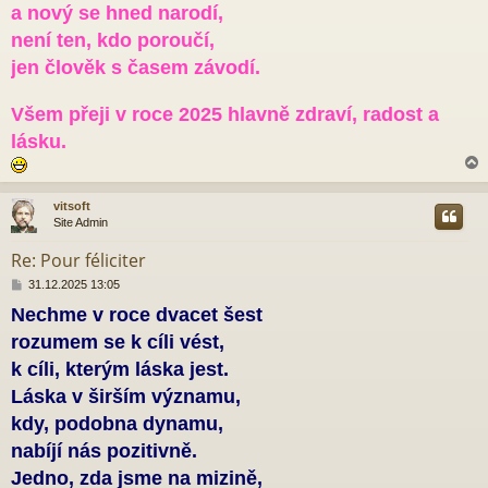
s
a nový se hned narodí,
p
ě
není ten, kdo poroučí,
v
jen člověk s časem závodí.
e
k
Všem přeji v roce 2025 hlavně zdraví, radost a
lásku.
vitsoft
Site Admin
r
Re: Pour féliciter
P
31.12.2025 13:05
ř
Nechme v roce dvacet šest
í
s
rozumem se k cíli vést,
p
ě
k cíli, kterým láska jest.
v
Láska v širším významu,
e
k
kdy, podobna dynamu,
nabíjí nás pozitivně.
Jedno, zda jsme na mizině,