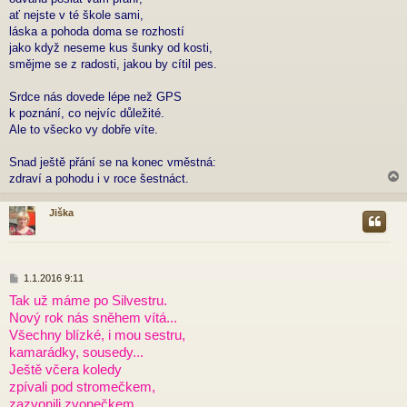
k
ať nejste v té škole sami,
láska a pohoda doma se rozhostí
jako když neseme kus šunky od kosti,
smějme se z radosti, jakou by cítil pes.
Srdce nás dovede lépe než GPS
k poznání, co nejvíc důležité.
Ale to všecko vy dobře víte.
Snad ještě přání se na konec vměstná:
zdraví a pohodu i v roce šestnáct.
Jiška
r
P
1.1.2016 9:11
ř
Tak už máme po Silvestru.
í
Nový rok nás sněhem vítá...
s
p
Všechny blízké, i mou sestru,
ě
kamarádky, sousedy...
v
Ještě včera koledy
e
zpívali pod stromečkem,
k
zazvonili zvonečkem...