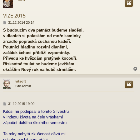
ašek
r
VIZE 2015
P
31.12.2014 20:14
ř
S budoucím dva patnáct budeme sladěni,
í
v dlaních si polaskám od moře kamínky,
s
p
zrcadlo popraská cuchanou kadeří.
ě
Poutníci hladinu rozvlní dlaněmi,
v
začátek čehosi přiblíží vzpomínky.
e
Přivedu ke hvězdám prstýnek kocouří.
k
Riskantně toulat se budeme jevištěm,
okrášlím Nový rok na hubě strništěm.
vitsoft
Site Admin
r
P
31.12.2015 19:09
ř
Kdosi mi podepsal o tomto Silvestru
í
v indexu života na čele vráskami
s
p
zápočet dalšího školního semestru.
ě
v
Ta roky nabytá zkušenost dává mi
e
odvahu poslat vám přání,