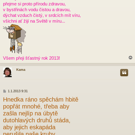
přejme si proto přírodu zdravou,
v bystřinách vodu čistou a dravou,
dýchat vzduch čistý, v srdcích mít víru,
všichni ať žijí na Světě v míru...
Všem přeji šťastný rok 2013!
Kama
r
P
1.1.2013 9:31
ř
Hnedka ráno spěchám hbitě
í
s
popřát mnohé, třeba aby
p
zašla nejlíp na úbytě
ě
v
dutohlavých druhů stáda,
e
aby jejich eskapáda
k
nerušila naše kruhy.