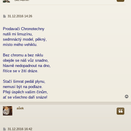
r
P
31.12.2016 14:26
ř
í
Prodavači Chronotechny
s
p
nutili mi limuzínu,
ě
sedmnáctý model, pěkný,
v
místo mého vehiklu.
e
k
Bez chromu a bez niklu
obejde se náš vůz snadno,
hlavně nedopadnout na dno,
řítíce se v žití dráze.
Stačí šimrat pedál plynu,
nemusí být na podlaze.
Přeji úspěch vašim činům,
ať se všechno daří snáze!
ašek
r
P
31.12.2016 16:42