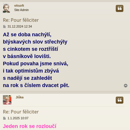
v
e
vitsoft
k
Site Admin
r
Re: Pour féliciter
P
31.12.2024 12:34
ř
Až se doba nachýlí,
í
s
blýskavých slov střechýly
p
ě
s cinkotem se roztříští
v
v básníkově lovišti.
e
k
Pokud povaha jsme snivá,
i tak optimistům zbývá
s nadějí se zahledět
na rok s číslem dvacet pět.
Jiška
r
Re: Pour féliciter
P
1.1.2025 10:07
ř
Jeden rok se rozloučí
í