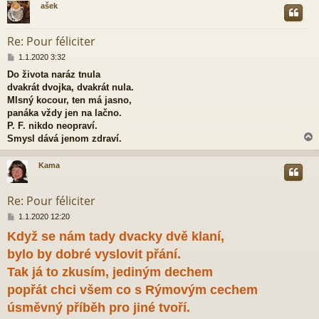
ašek
r
Re: Pour féliciter
P
1.1.2020 3:32
ř
Do života naráz tnula
í
dvakrát dvojka, dvakrát nula.
s
p
Mlsný kocour, ten má jasno,
ě
panáka vždy jen na lačno.
v
P. F. nikdo neopraví.
e
Smysl dává jenom zdraví.
k
Kama
r
Re: Pour féliciter
P
1.1.2020 12:20
ř
Když se nám tady dvacky dvě klaní,
í
s
bylo by dobré vyslovit přání.
p
ě
Tak já to zkusím, jediným dechem
v
popřát chci všem co s Rýmovým cechem
e
k
úsměvný příběh pro jiné tvoří.