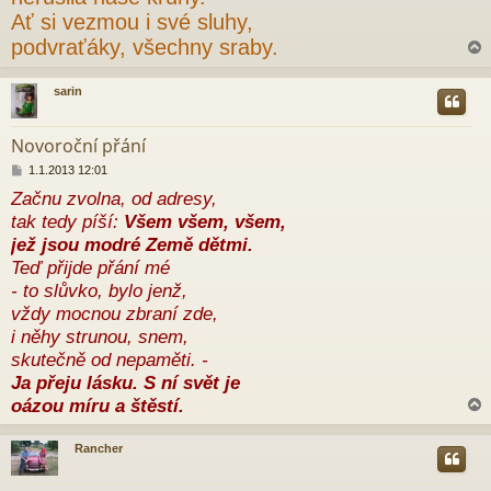
Ať si vezmou i své sluhy,
podvraťáky, všechny sraby.
sarin
r
Novoroční přání
P
1.1.2013 12:01
ř
Začnu zvolna, od adresy,
í
tak tedy píší:
Všem všem, všem,
s
p
jež jsou modré Země dětmi.
ě
Teď přijde přání mé
v
e
- to slůvko, bylo jenž,
k
vždy mocnou zbraní zde,
i něhy strunou, snem,
skutečně od nepaměti. -
Ja přeju lásku. S ní svět je
oázou míru a štěstí.
Rancher
r