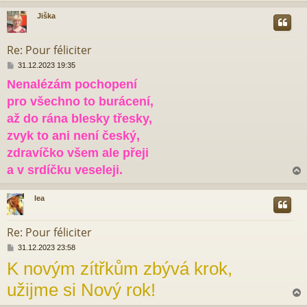
Jiška
r
Re: Pour féliciter
P
31.12.2023 19:35
ř
Nenalézám pochopení
í
s
pro všechno to burácení,
p
ě
až do rána blesky třesky,
v
zvyk to ani není český,
e
k
zdravíčko všem ale přeji
a v srdíčku veseleji.
lea
r
Re: Pour féliciter
P
31.12.2023 23:58
ř
K novým zítřkům zbývá krok,
í
s
užijme si Nový rok!
p
ě