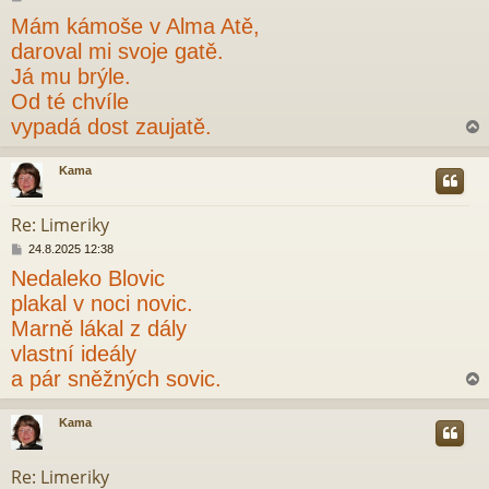
ř
Mám kámoše v Alma Atě,
í
s
daroval mi svoje gatě.
p
Já mu brýle.
ě
v
Od té chvíle
e
vypadá dost zaujatě.
k
Kama
r
Re: Limeriky
P
24.8.2025 12:38
ř
Nedaleko Blovic
í
s
plakal v noci novic.
p
Marně lákal z dály
ě
v
vlastní ideály
e
a pár sněžných sovic.
k
Kama
r
Re: Limeriky