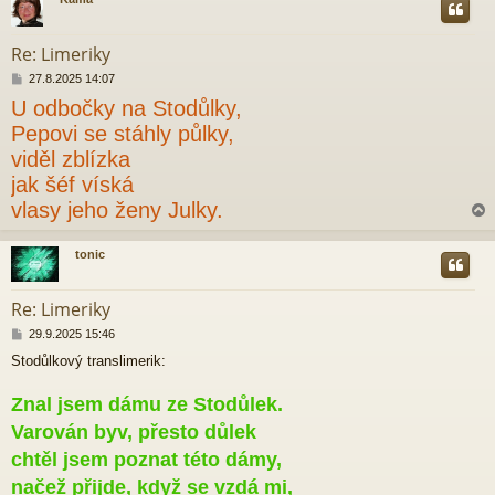
r
Re: Limeriky
P
27.8.2025 14:07
ř
U odbočky na Stodůlky,
í
s
Pepovi se stáhly půlky,
p
viděl zblízka
ě
v
jak šéf víská
e
vlasy jeho ženy Julky.
k
tonic
r
Re: Limeriky
P
29.9.2025 15:46
ř
Stodůlkový translimerik:
í
s
p
Znal jsem dámu ze Stodůlek.
ě
Varován byv, přesto důlek
v
e
chtěl jsem poznat této dámy,
k
načež přijde, když se vzdá mi,