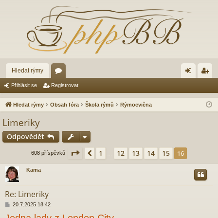
Hledat rýmy
ór
řih
eg
Přihlásit se
Registrovat
a
lá
ist
Hledat rýmy
Obsah fóra
Škola rýmů
Rýmocvična
sit
ro
Limeriky
se
va
Odpovědět
t
Stránka
16
z
16
1
12
13
14
15
Předchozí
16
608 příspěvků
…
Kama
Re: Limeriky
P
20.7.2025 18:42
ř
Jedna lady z London City