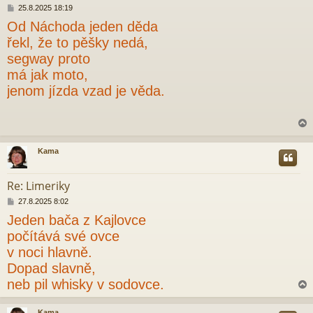
P
25.8.2025 18:19
ř
Od Náchoda jeden děda
í
s
řekl, že to pěšky nedá,
p
segway proto
ě
v
má jak moto,
e
jenom jízda vzad je věda.
k
Kama
r
Re: Limeriky
P
27.8.2025 8:02
ř
Jeden bača z Kajlovce
í
s
počítává své ovce
p
v noci hlavně.
ě
v
Dopad slavně,
e
neb pil whisky v sodovce.
k
Kama