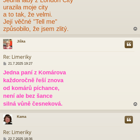
í
s
urazila moje city
p
a to tak, že velmi.
ě
v
Její věčné "Tell me"
e
způsobilo, že jsem zlitý.
k
Jiška
r
Re: Limeriky
P
21.7.2025 19:27
ř
Jedna paní z Komárova
í
s
každoročně řeší znova
p
ě
od komárů píchance,
v
není ale bez šance
e
k
silná vůně česneková.
Kama
r
Re: Limeriky
P
22.7.2025 18:36