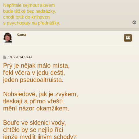
ř
Nepřítele sejmout slovem
í
bude těžké bez nadsázky,
s
p
chodí totiž do knihoven
ě
s psychopaty na přednášky.
v
e
k
Kama
r
P
19.6.2014 18:47
ř
Prý je nějak málo místa,
í
s
řekl včera v jedu dešti,
p
jeden pseudoaltruista.
ě
v
e
Nohsledové, jak je zvykem,
k
tleskají a přímo vřeští,
mění názor okamžikem.
Bouře ve sklenici vody,
chtělo by se nejlíp říci
jenže mydlit jiným schody?