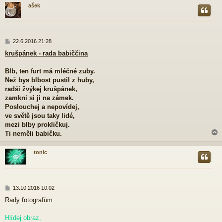
ašek
r
P
22.6.2016 21:28
ř
krušpánek - rada babiččina
í
s
p
Blb, ten furt má mléčné zuby.
ě
Než bys blbost pustil z huby,
v
radši žvýkej krušpánek,
e
zamkni si ji na zámek.
k
Poslouchej a nepovídej,
ve světě jsou taky lidé,
mezi blby prokličkuj.
Ti neměli babičku.
tonic
r
P
13.10.2016 10:02
ř
Rady fotografům
í
s
p
Hlídej obraz,