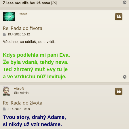
Z lesa moudře houká sova.
[/b]
tonic
r
Re: Rada do života
P
19.4.2018 15:12
ř
Všechno, co uděláš, se ti vrátí...
í
s
p
Kdys podlehla mi paní Eva.
ě
v
Že byla vdaná, tehdy neva.
e
Teď zhrzený muž Evy tu je
k
a ve vzduchu nůž levituje.
vitsoft
Site Admin
r
Re: Rada do života
P
21.4.2018 10:09
ř
Tvou story, drahý Adame,
í
s
si nikdy už vzít nedáme.
p