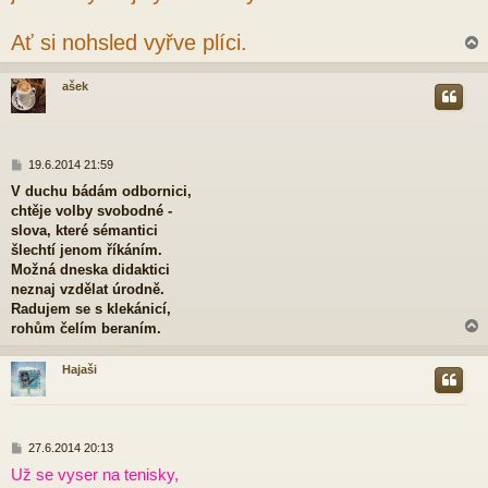
Ať si nohsled vyřve plíci.
ašek
r
P
19.6.2014 21:59
ř
V duchu bádám odbornici,
í
chtěje volby svobodné -
s
p
slova, které sémantici
ě
šlechtí jenom říkáním.
v
Možná dneska didaktici
e
neznaj vzdělat úrodně.
k
Radujem se s klekánicí,
rohům čelím beraním.
Hajaši
r
P
27.6.2014 20:13
ř
Už se vyser na tenisky,
í