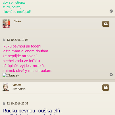
ě
aby se netřepal,
v
stíny, odraz,
e
hlavně to nepřepal!
k
Jiška
r
P
13.10.2016 19:03
ř
Ruku pevnou při focení
í
ještě mám a jenom doufám,
s
p
že nepřijde mrholení,
ě
nechci vodu ve foťáku
v
až úplněk vyjde z mraků,
e
snímek skvělý mít si troufám.
k
vitsoft
Site Admin
r
P
22.10.2016 22:32
ř
Ručku pevnou, ouška elfí,
í
s