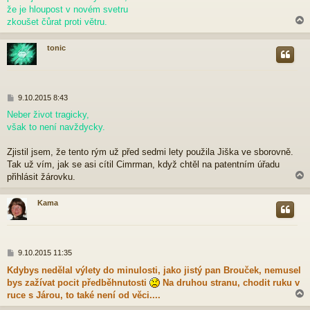
p
že je hloupost v novém svetru
ě
zkoušet čůrat proti větru.
v
e
tonic
k
r
P
9.10.2015 8:43
ř
Neber život tragicky,
í
však to není navždycky.
s
p
ě
Zjistil jsem, že tento rým už před sedmi lety použila Jiška ve sborovně.
v
Tak už vím, jak se asi cítil Cimrman, když chtěl na patentním úřadu
e
přihlásit žárovku.
k
Kama
r
P
9.10.2015 11:35
ř
Kdybys nedělal výlety do minulosti, jako jistý pan Brouček, nemusel
í
bys zažívat pocit předběhnutosti
Na druhou stranu, chodit ruku v
s
p
ruce s Járou, to také není od věci....
ě