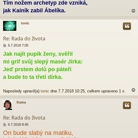
ě
Tím nožem archetyp zde vzniká,
v
jak Kainík zabil Ábelíka.
e
k
tonic
r
Re: Rada do života
P
6.7.2018 7:05
ř
Jak najít pupík ženy, svěřil
í
s
mi grif svůj slepý masér Jirka:
p
ě
Jeď prstem dolů po páteři
v
a bude to ta třetí dírka.
e
k
Naposledy upravil(a)
tonic
dne 7.7.2018 10:25, celkem upraveno 1 x.
Kama
r
Re: Rada do života
P
6.7.2018 8:40
ř
On bude slabý na matiku,
í
s