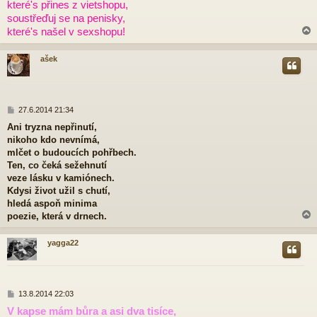
které's přines z vietshopu,
s
p
soustřeďuj se na penisky,
ě
které's našel v sexshopu!
v
e
k
ašek
r
P
27.6.2014 21:34
ř
Ani tryzna nepřinutí,
í
nikoho kdo nevnímá,
s
p
mlčet o budoucích pohřbech.
ě
Ten, co čeká sežehnutí
v
veze lásku v kamiónech.
e
Kdysi život užil s chutí,
k
hledá aspoň minima
poezie, která v drnech.
yagga22
r
P
13.8.2014 22:03
ř
V kapse mám bůra a asi dva tisíce,
í