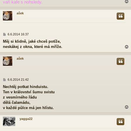
vaří kafe s nohsledy.
v
e
k
ašek
r
P
6.6.2014 16:37
ř
Měj si klidně, jaké chceš potíže,
í
neskákej z okna, které má mříže.
s
p
ě
ašek
v
e
r
k
P
6.6.2014 21:42
ř
Nechtěj potkat hinduistu.
í
Ten v království šumu svistu
s
p
z vesmírného řádu
ě
dělá čalamádu,
v
v každé půlce má jen hlístu.
e
k
yagga22
r