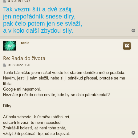
P
4.3.2019 15:47
ř
Tak vezmi šití a dvě zašij,
í
s
jen nepořádník snese díry,
p
pak čelo potem jen se svlaží,
ě
v
a v kolo další zbydou síly.
e
k
tonic
r
Re: Rada do života
P
31.8.2022 9:20
ř
Tuhle básničku jsem našel ve sto let starém deníčku mého praděda.
í
Nevím, jestli ji sám složil, nebo si ji odněkud přepsal, protože se mu
s
p
líbila.
ě
Google mi nepomohl.
v
Neznáte ji někdo nebo nevíte, kde by se dalo pátrat/zeptat?
e
k
Díky.
Ať bolu sebevíc, k úsměvu stáhni ret,
sdrce-li krvácí, to není naposled.
Zmíráš-li bolestí, ať není toho znát,
vždyť žíti počínáš, trp, uč se bojovat.