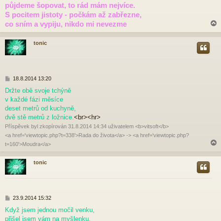
půjdeme šopovat, to rád mám nejvíce.
s
p
S pocitem jistoty - počkám až zabřezne,
ě
co sním a vypiju, nikdo mi nevezme
v
e
k
tonic
r
P
18.8.2014 13:20
ř
Držte obě svoje tchýně
í
v každé fázi měsíce
s
p
deset metrů od kuchyně,
ě
dvě stě metrů z ložnice.
<br><hr>
v
Příspěvek byl zkopírován 31.8.2014 14:34 uživatelem <b>vitsoft</b>
e
<a href='viewtopic.php?t=338'>Rada do života</a> -> <a href='viewtopic.php?
k
t=160'>Moudra</a>
tonic
r
P
23.9.2014 15:32
ř
Když jsem jednou močil venku,
í
přišel jsem vám na myšlenku,
s