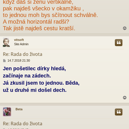
když dáš si ženu vertikálně,
p
pak najdeš všecko v okamžiku ,
ě
v
to jednou moh bys sčítnout schválně.
e
A možná horizontál radši?
k
Tak jistě najdeš cestu kratší.
vitsoft
Site Admin
r
Re: Rada do života
P
14.7.2018 21:30
ř
Jen pošetilec dírky hledá,
í
s
začínaje na zádech.
p
ě
Já zkusil jsem to jednou. Běda,
v
už u druhé mi došel dech.
e
k
Beta
r
Re: Rada do života