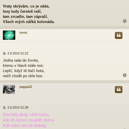
e
Vraty skrývám, co je váda,
k
lesy tudy čerstvě raší,
tam zrcadlo, tam zápraží.
Všech mých nářků kolonáda.
tonic
r
P
2.6.2014 21:22
ř
Jedna rada do života,
í
kterou v hlavě stále nos:
s
p
Lepší, když tě tlačí bota,
ě
nežli chodit po skle bos.
v
e
yagga22
k
r
P
2.6.2014 21:28
ř
Nechtěj nikdy věřit tomu,
í
kdo tě nezve za práh domu.
s
p
Kdo sám nezná ohledy,
ě