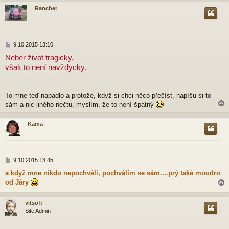
v
Rancher
e
k
r
P
9.10.2015 13:10
ř
Neber život tragicky,
í
však to není navždycky.
s
p
ě
v
To mne teď napadlo a protože, když si chci něco přečíst, napíšu si to
e
sám a nic jiného nečtu, myslím, že to není špatný
k
Kama
r
P
9.10.2015 13:45
ř
a když mne nikdo nepochválí, pochválím se sám....prý také moudro
í
od Járy
s
p
ě
vitsoft
v
Site Admin
e
r
k