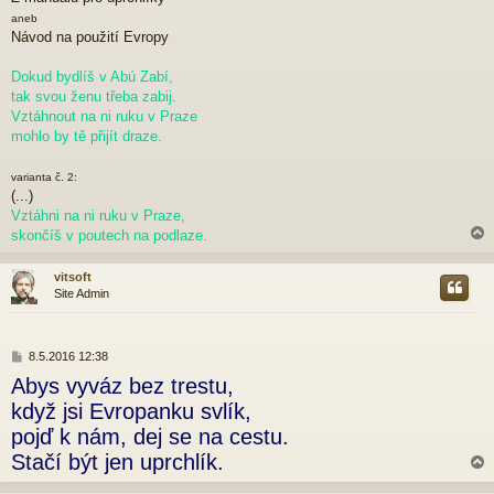
í
s
aneb
p
Návod na použití Evropy
ě
v
Dokud bydlíš v Abú Zabí,
e
tak svou ženu třeba zabij.
k
Vztáhnout na ni ruku v Praze
mohlo by tě přijít draze.
varianta č. 2:
(...)
Vztáhni na ni ruku v Praze,
skončíš v poutech na podlaze.
vitsoft
Site Admin
r
P
8.5.2016 12:38
ř
Abys vyváz bez trestu,
í
s
když jsi Evropanku svlík,
p
pojď k nám, dej se na cestu.
ě
v
Stačí být jen uprchlík.
e
k