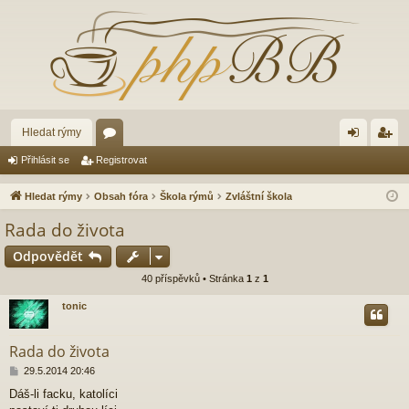
Hledat rýmy
ór
řih
eg
Přihlásit se
Registrovat
a
lá
ist
Hledat rýmy
Obsah fóra
Škola rýmů
Zvláštní škola
sit
ro
Rada do života
se
va
Odpovědět
t
40 příspěvků • Stránka
1
z
1
tonic
Rada do života
P
29.5.2014 20:46
ř
Dáš-li facku, katolíci
í