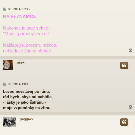
P
8.6.2014 21:36
ř
NA SEZNAMCE:
í
s
p
Nakonec je tady sekce:
ě
"Muži - poruchy erekce".
v
e
Našlapujte, prosím, měkce,
k
nehledejte žádné hřebce
ašek
r
P
9.6.2014 1:03
ř
Levou nevstávej po ránu,
í
rád bych, abys mi nabídla,
s
p
- lásky je jako šafránu -
ě
moje vzpomínky na zítra.
v
e
yagga22
k
r