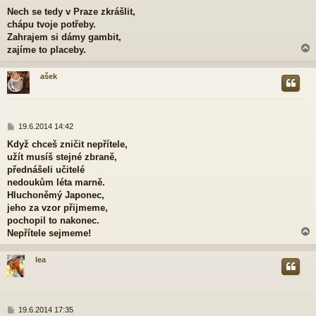
ř
Nech se tedy v Praze zkrášlit,
í
chápu tvoje potřeby.
s
p
Zahrajem si dámy gambit,
ě
zajíme to placeby.
v
e
ašek
k
r
P
19.6.2014 14:42
ř
Když chceš zničit nepřítele,
í
užít musíš stejné zbraně,
s
p
přednášeli učitelé
ě
nedoukům léta marně.
v
Hluchoněmý Japonec,
e
jeho za vzor přijmeme,
k
pochopil to nakonec.
Nepřítele sejmeme!
lea
r
P
19.6.2014 17:35