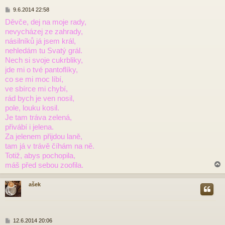
P
9.6.2014 22:58
ř
Děvče, dej na moje rady,
í
nevycházej ze zahrady,
s
p
násilníků já jsem král,
ě
nehledám tu Svatý grál.
v
Nech si svoje cukrbliky,
e
jde mi o tvé pantoflíky,
k
co se mi moc líbí,
ve sbírce mi chybí,
rád bych je ven nosil,
pole, louku kosil.
Je tam tráva zelená,
přivábí i jelena.
Za jelenem přijdou laně,
tam já v trávě číhám na ně.
Totiž, abys pochopila,
máš před sebou zoofila.
ašek
r
P
12.6.2014 20:06