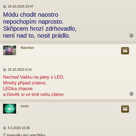
P
24.10.2015 23:47
ř
Módu chodit naostro
í
s
nepochopím naprosto.
p
Skřipcem hrozí zdrhovadlo,
ě
v
není nad to, nosit prádlo.
e
k
Rancher
r
P
25.10.2015 6:14
ř
Nechoď Vašku na pány s LED.
í
Mnohý případ známe,
s
p
LEDka zhasne
ě
a člověk si ve tmě nohu zláme.
v
e
k
tonic
r
P
5.5.2016 10:36
ř
Z manuálu pro uprchlíky