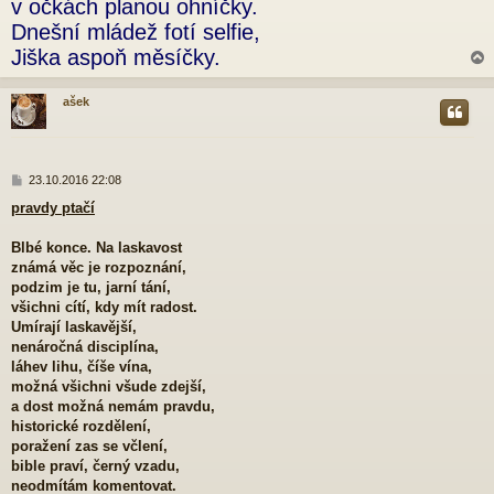
v očkách planou ohníčky.
p
Dnešní mládež fotí selfie,
ě
v
Jiška aspoň měsíčky.
e
k
ašek
r
P
23.10.2016 22:08
ř
pravdy ptačí
í
s
p
Blbé konce. Na laskavost
ě
známá věc je rozpoznání,
v
podzim je tu, jarní tání,
e
všichni cítí, kdy mít radost.
k
Umírají laskavější,
nenáročná disciplína,
láhev lihu, číše vína,
možná všichni všude zdejší,
a dost možná nemám pravdu,
historické rozdělení,
poražení zas se včlení,
bible praví, černý vzadu,
neodmítám komentovat.