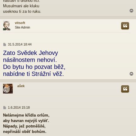
nastaví ti druhou líci.
s
p
Musulmani ale kluku
ě
useknou ti za to ruku.
v
e
vitsoft
k
Site Admin
r
P
31.5.2014 18:44
ř
Zato Svědek Jehovy
í
s
násilnostem nehoví.
p
Do bytu ho pozvat běž,
ě
v
nabídne ti Strážní věž.
e
k
ašek
r
P
1.6.2014 15:18
ř
Nelámejme křídla orlům,
í
aby havran nejvýš vylét'.
s
p
Nápady, jež potměšilé,
ě
nepřináší oběť bohům.
v