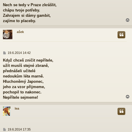
ř
Nech se tedy v Praze zkrášlit,
í
chápu tvoje potřeby.
s
p
Zahrajem si dámy gambit,
ě
zajíme to placeby.
v
e
ašek
k
r
P
19.6.2014 14:42
ř
Když chceš zničit nepřítele,
í
užít musíš stejné zbraně,
s
p
přednášeli učitelé
ě
nedoukům léta marně.
v
Hluchoněmý Japonec,
e
jeho za vzor přijmeme,
k
pochopil to nakonec.
Nepřítele sejmeme!
lea
r
P
19.6.2014 17:35