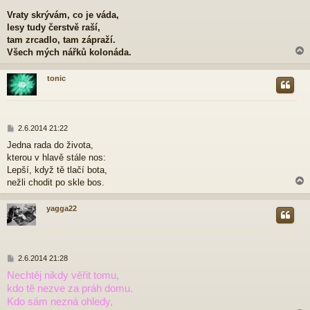
e
Vraty skrývám, co je váda,
k
lesy tudy čerstvě raší,
tam zrcadlo, tam zápraží.
Všech mých nářků kolonáda.
tonic
r
P
2.6.2014 21:22
ř
Jedna rada do života,
í
kterou v hlavě stále nos:
s
p
Lepší, když tě tlačí bota,
ě
nežli chodit po skle bos.
v
e
yagga22
k
r
P
2.6.2014 21:28
ř
Nechtěj nikdy věřit tomu,
í
kdo tě nezve za práh domu.
s
p
Kdo sám nezná ohledy,
ě