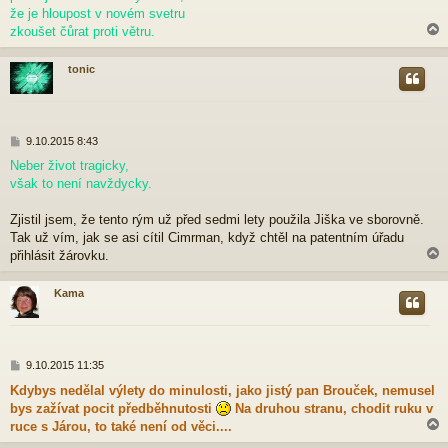
p
že je hloupost v novém svetru
ě
zkoušet čůrat proti větru.
v
e
tonic
k
r
P
9.10.2015 8:43
ř
Neber život tragicky,
í
však to není navždycky.
s
p
ě
Zjistil jsem, že tento rým už před sedmi lety použila Jiška ve sborovně.
v
Tak už vím, jak se asi cítil Cimrman, když chtěl na patentním úřadu
e
přihlásit žárovku.
k
Kama
r
P
9.10.2015 11:35
ř
Kdybys nedělal výlety do minulosti, jako jistý pan Brouček, nemusel
í
bys zažívat pocit předběhnutosti
Na druhou stranu, chodit ruku v
s
p
ruce s Járou, to také není od věci....
ě