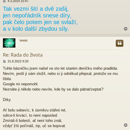
P
4.3.2019 15:47
ř
Tak vezmi šití a dvě zašij,
í
s
jen nepořádník snese díry,
p
pak čelo potem jen se svlaží,
ě
v
a v kolo další zbydou síly.
e
k
tonic
r
Re: Rada do života
P
31.8.2022 9:20
ř
Tuhle básničku jsem našel ve sto let starém deníčku mého praděda.
í
Nevím, jestli ji sám složil, nebo si ji odněkud přepsal, protože se mu
s
p
líbila.
ě
Google mi nepomohl.
v
Neznáte ji někdo nebo nevíte, kde by se dalo pátrat/zeptat?
e
k
Díky.
Ať bolu sebevíc, k úsměvu stáhni ret,
sdrce-li krvácí, to není naposled.
Zmíráš-li bolestí, ať není toho znát,
vždyť žíti počínáš, trp, uč se bojovat.