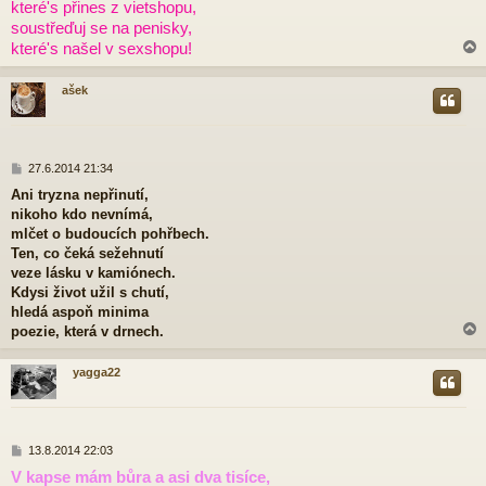
které's přines z vietshopu,
s
p
soustřeďuj se na penisky,
ě
které's našel v sexshopu!
v
e
k
ašek
r
P
27.6.2014 21:34
ř
Ani tryzna nepřinutí,
í
nikoho kdo nevnímá,
s
p
mlčet o budoucích pohřbech.
ě
Ten, co čeká sežehnutí
v
veze lásku v kamiónech.
e
Kdysi život užil s chutí,
k
hledá aspoň minima
poezie, která v drnech.
yagga22
r
P
13.8.2014 22:03
ř
V kapse mám bůra a asi dva tisíce,
í