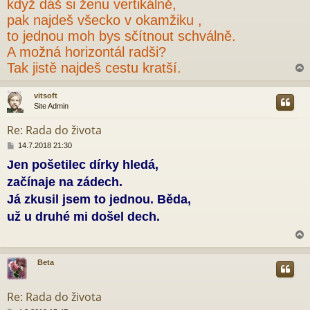
když dáš si ženu vertikálně,
p
pak najdeš všecko v okamžiku ,
ě
v
to jednou moh bys sčítnout schválně.
e
A možná horizontál radši?
k
Tak jistě najdeš cestu kratší.
vitsoft
Site Admin
r
Re: Rada do života
P
14.7.2018 21:30
ř
Jen pošetilec dírky hledá,
í
s
začínaje na zádech.
p
ě
Já zkusil jsem to jednou. Běda,
v
už u druhé mi došel dech.
e
k
Beta
r
Re: Rada do života