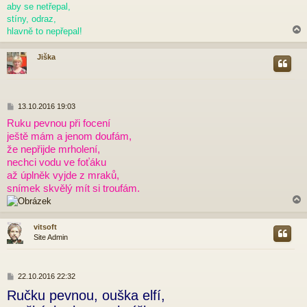
ě
aby se netřepal,
v
stíny, odraz,
e
hlavně to nepřepal!
k
Jiška
r
P
13.10.2016 19:03
ř
Ruku pevnou při focení
í
ještě mám a jenom doufám,
s
p
že nepřijde mrholení,
ě
nechci vodu ve foťáku
v
až úplněk vyjde z mraků,
e
snímek skvělý mít si troufám.
k
vitsoft
Site Admin
r
P
22.10.2016 22:32
ř
Ručku pevnou, ouška elfí,
í
s