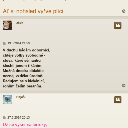
Ať si nohsled vyřve plíci.
ašek
r
P
19.6.2014 21:59
ř
V duchu bádám odbornici,
í
chtěje volby svobodné -
s
p
slova, které sémantici
ě
šlechtí jenom říkáním.
v
Možná dneska didaktici
e
neznaj vzdělat úrodně.
k
Radujem se s klekánicí,
rohům čelím beraním.
Hajaši
r
P
27.6.2014 20:13
ř
Už se vyser na tenisky,
í