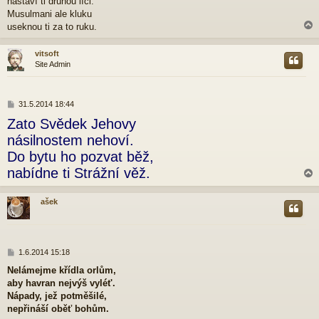
nastaví ti druhou líci.
s
p
Musulmani ale kluku
ě
useknou ti za to ruku.
v
e
vitsoft
k
Site Admin
r
P
31.5.2014 18:44
ř
Zato Svědek Jehovy
í
s
násilnostem nehoví.
p
Do bytu ho pozvat běž,
ě
v
nabídne ti Strážní věž.
e
k
ašek
r
P
1.6.2014 15:18
ř
Nelámejme křídla orlům,
í
aby havran nejvýš vylét'.
s
p
Nápady, jež potměšilé,
ě
nepřináší oběť bohům.
v