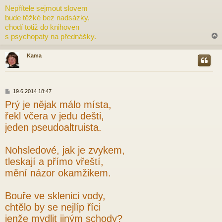
ř
Nepřítele sejmout slovem
í
bude těžké bez nadsázky,
s
p
chodí totiž do knihoven
ě
s psychopaty na přednášky.
v
e
k
Kama
r
P
19.6.2014 18:47
ř
Prý je nějak málo místa,
í
s
řekl včera v jedu dešti,
p
jeden pseudoaltruista.
ě
v
e
Nohsledové, jak je zvykem,
k
tleskají a přímo vřeští,
mění názor okamžikem.
Bouře ve sklenici vody,
chtělo by se nejlíp říci
jenže mydlit jiným schody?