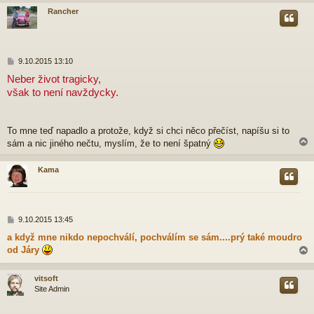
v
Rancher
e
k
r
P
9.10.2015 13:10
ř
Neber život tragicky,
í
však to není navždycky.
s
p
ě
v
To mne teď napadlo a protože, když si chci něco přečíst, napíšu si to
e
sám a nic jiného nečtu, myslím, že to není špatný
k
Kama
r
P
9.10.2015 13:45
ř
a když mne nikdo nepochválí, pochválím se sám....prý také moudro
í
od Járy
s
p
ě
vitsoft
v
Site Admin
e
r
k