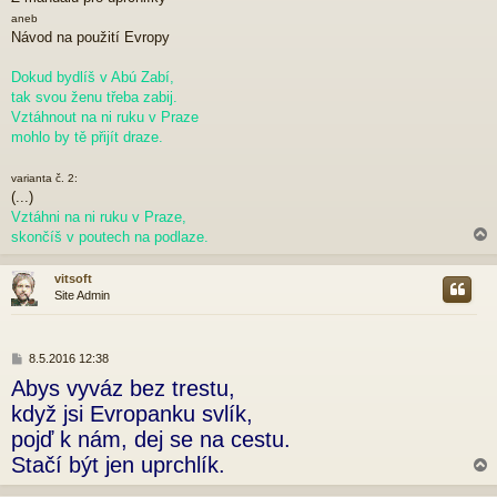
í
s
aneb
p
Návod na použití Evropy
ě
v
Dokud bydlíš v Abú Zabí,
e
tak svou ženu třeba zabij.
k
Vztáhnout na ni ruku v Praze
mohlo by tě přijít draze.
varianta č. 2:
(...)
Vztáhni na ni ruku v Praze,
skončíš v poutech na podlaze.
vitsoft
Site Admin
r
P
8.5.2016 12:38
ř
Abys vyváz bez trestu,
í
s
když jsi Evropanku svlík,
p
pojď k nám, dej se na cestu.
ě
v
Stačí být jen uprchlík.
e
k