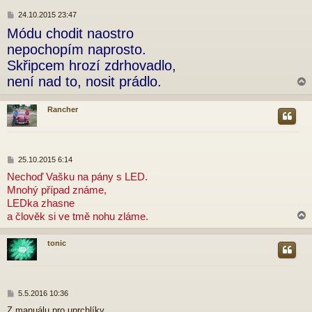
P
24.10.2015 23:47
ř
Módu chodit naostro
í
s
nepochopím naprosto.
p
Skřipcem hrozí zdrhovadlo,
ě
v
není nad to, nosit prádlo.
e
k
Rancher
r
P
25.10.2015 6:14
ř
Nechoď Vašku na pány s LED.
í
Mnohý případ známe,
s
p
LEDka zhasne
ě
a člověk si ve tmě nohu zláme.
v
e
k
tonic
r
P
5.5.2016 10:36
ř
Z manuálu pro uprchlíky