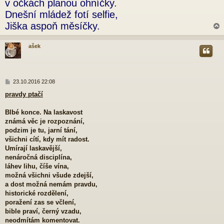
v očkách planou ohníčky.
p
Dnešní mládež fotí selfie,
ě
v
Jiška aspoň měsíčky.
e
k
ašek
r
P
23.10.2016 22:08
ř
pravdy ptačí
í
s
p
Blbé konce. Na laskavost
ě
známá věc je rozpoznání,
v
podzim je tu, jarní tání,
e
všichni cítí, kdy mít radost.
k
Umírají laskavější,
nenáročná disciplína,
láhev lihu, číše vína,
možná všichni všude zdejší,
a dost možná nemám pravdu,
historické rozdělení,
poražení zas se včlení,
bible praví, černý vzadu,
neodmítám komentovat.