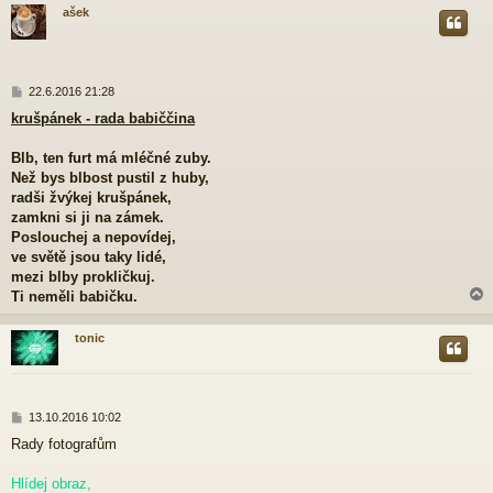
ašek
r
P
22.6.2016 21:28
ř
krušpánek - rada babiččina
í
s
p
Blb, ten furt má mléčné zuby.
ě
Než bys blbost pustil z huby,
v
radši žvýkej krušpánek,
e
zamkni si ji na zámek.
k
Poslouchej a nepovídej,
ve světě jsou taky lidé,
mezi blby prokličkuj.
Ti neměli babičku.
tonic
r
P
13.10.2016 10:02
ř
Rady fotografům
í
s
p
Hlídej obraz,