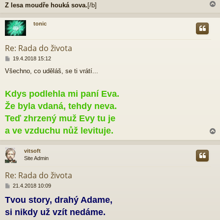
Z lesa moudře houká sova.
[/b]
tonic
r
Re: Rada do života
P
19.4.2018 15:12
ř
Všechno, co uděláš, se ti vrátí...
í
s
p
Kdys podlehla mi paní Eva.
ě
v
Že byla vdaná, tehdy neva.
e
Teď zhrzený muž Evy tu je
k
a ve vzduchu nůž levituje.
vitsoft
Site Admin
r
Re: Rada do života
P
21.4.2018 10:09
ř
Tvou story, drahý Adame,
í
s
si nikdy už vzít nedáme.
p