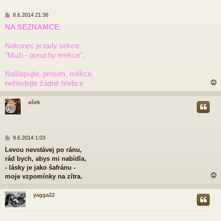
P
8.6.2014 21:36
ř
NA SEZNAMCE:
í
s
p
Nakonec je tady sekce:
ě
"Muži - poruchy erekce".
v
e
Našlapujte, prosím, měkce,
k
nehledejte žádné hřebce
ašek
r
P
9.6.2014 1:03
ř
Levou nevstávej po ránu,
í
rád bych, abys mi nabídla,
s
p
- lásky je jako šafránu -
ě
moje vzpomínky na zítra.
v
e
yagga22
k
r