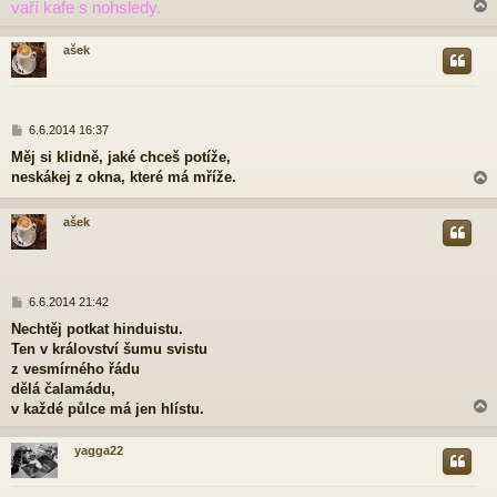
vaří kafe s nohsledy.
v
e
k
ašek
r
P
6.6.2014 16:37
ř
Měj si klidně, jaké chceš potíže,
í
neskákej z okna, které má mříže.
s
p
ě
ašek
v
e
r
k
P
6.6.2014 21:42
ř
Nechtěj potkat hinduistu.
í
Ten v království šumu svistu
s
p
z vesmírného řádu
ě
dělá čalamádu,
v
v každé půlce má jen hlístu.
e
k
yagga22
r