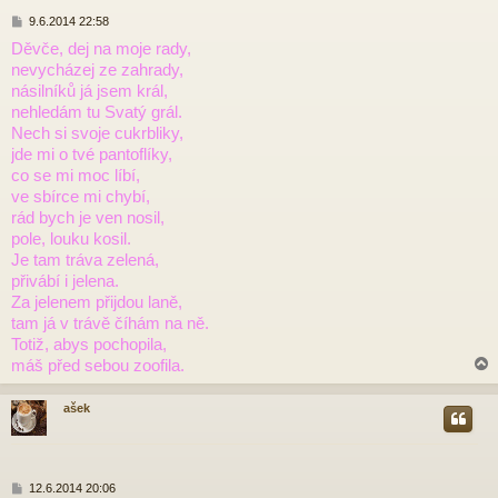
P
9.6.2014 22:58
ř
Děvče, dej na moje rady,
í
nevycházej ze zahrady,
s
p
násilníků já jsem král,
ě
nehledám tu Svatý grál.
v
Nech si svoje cukrbliky,
e
jde mi o tvé pantoflíky,
k
co se mi moc líbí,
ve sbírce mi chybí,
rád bych je ven nosil,
pole, louku kosil.
Je tam tráva zelená,
přivábí i jelena.
Za jelenem přijdou laně,
tam já v trávě číhám na ně.
Totiž, abys pochopila,
máš před sebou zoofila.
ašek
r
P
12.6.2014 20:06