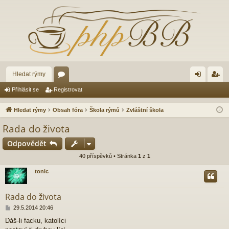
Hledat rýmy
ór
řih
eg
Přihlásit se
Registrovat
a
lá
ist
Hledat rýmy
Obsah fóra
Škola rýmů
Zvláštní škola
sit
ro
Rada do života
se
va
Odpovědět
t
40 příspěvků • Stránka
1
z
1
tonic
Rada do života
P
29.5.2014 20:46
ř
Dáš-li facku, katolíci
í