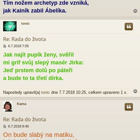
ě
Tím nožem archetyp zde vzniká,
v
jak Kainík zabil Ábelíka.
e
k
tonic
r
Re: Rada do života
P
6.7.2018 7:05
ř
Jak najít pupík ženy, svěřil
í
s
mi grif svůj slepý masér Jirka:
p
ě
Jeď prstem dolů po páteři
v
a bude to ta třetí dírka.
e
k
Naposledy upravil(a)
tonic
dne 7.7.2018 10:25, celkem upraveno 1 x.
Kama
r
Re: Rada do života
P
6.7.2018 8:40
ř
On bude slabý na matiku,
í
s