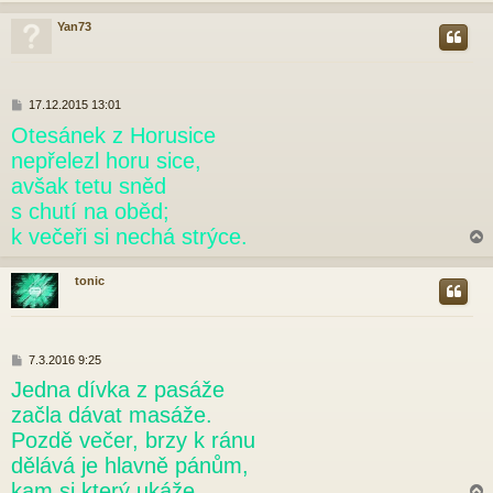
Yan73
r
P
17.12.2015 13:01
ř
Otesánek z Horusice
í
s
nepřelezl horu sice,
p
avšak tetu sněd
ě
v
s chutí na oběd;
e
k večeři si nechá strýce.
k
tonic
r
P
7.3.2016 9:25
ř
Jedna dívka z pasáže
í
s
začla dávat masáže.
p
Pozdě večer, brzy k ránu
ě
v
dělává je hlavně pánům,
e
kam si který ukáže.
k