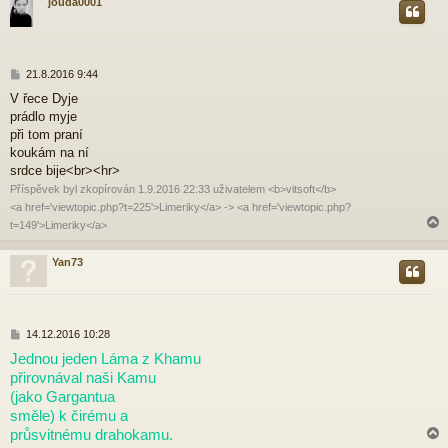
jouda0001
r
P
21.8.2016 9:44
ř
V řece Dyje
í
prádlo myje
s
p
při tom praní
ě
koukám na ní
v
srdce bije<br><hr>
e
Příspěvek byl zkopírován 1.9.2016 22:33 uživatelem <b>vitsoft</b>
k
<a href='viewtopic.php?t=225'>Limeriky</a> -> <a href='viewtopic.php?
t=149'>Limeriky</a>
Yan73
r
P
14.12.2016 10:28
ř
Jednou jeden Láma z Khamu
í
přirovnával naši Kamu
s
p
(jako Gargantua
ě
směle) k čirému a
v
průsvitnému drahokamu.
e