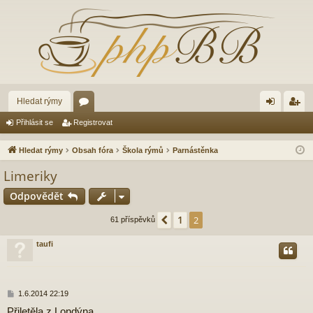
Hledat rýmy
ór
řih
eg
Přihlásit se
Registrovat
a
lá
ist
Hledat rýmy
Obsah fóra
Škola rýmů
Parnástěnka
sit
ro
Limeriky
se
va
Odpovědět
t
1
Předchozí
2
61 příspěvků
taufi
P
1.6.2014 22:19
ř
Přiletěla z Londýna