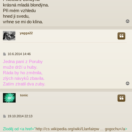
í
krásná mladá blondýna.
s
p
Při mém vzhledu
ě
hned ji svedu,
v
vrhne se mi do klína.
e
k
yagga22
r
P
10.6.2014 14:46
ř
Jedna paní z Poruby
í
muže drží u huby.
s
p
Ráda by ho změnila,
ě
zlých návyků zbavila.
v
Zatím ztratil dva zuby.
e
k
tonic
r
P
19.10.2014 22:13
ř
í
Zloděj od <a href="
http://cs.wikipedia.org/wiki/Llanfairpw ... gogochu</a
>
s