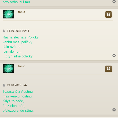
boty výboj zul mu.
e
k
tonic
r
P
14.10.2015 10:34
ř
Rázná slečna z Poličky
í
venku mezi políčky
s
p
dala svému
ě
rozmilému...
v
...čtyři silné políčky.
e
k
tonic
r
P
19.10.2015 9:47
ř
Texasané z Austinu
í
mají venku hostinu.
s
p
Když to peče,
ě
že z nich teče,
v
přelezou si do stínu.
e
k