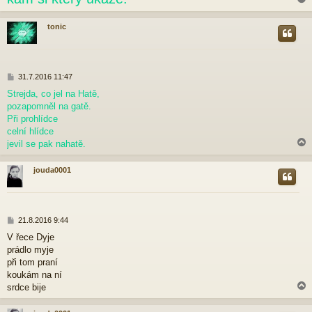
tonic
r
P
31.7.2016 11:47
ř
Strejda, co jel na Hatě,
í
pozapomněl na gatě.
s
p
Při prohlídce
ě
celní hlídce
v
jevil se pak nahatě.
e
k
jouda0001
r
P
21.8.2016 9:44
ř
V řece Dyje
í
prádlo myje
s
p
při tom praní
ě
koukám na ní
v
srdce bije
e
k