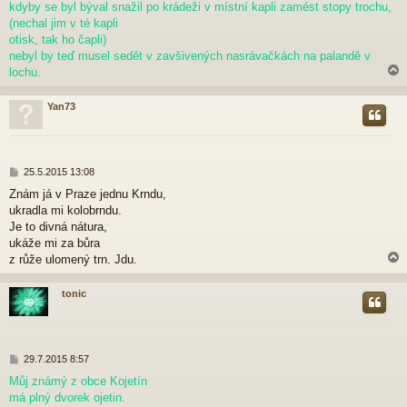
p
kdyby se byl býval snažil po krádeži v místní kapli zamést stopy trochu,
ě
(nechal jim v té kapli
v
otisk, tak ho čapli)
e
nebyl by teď musel sedět v zavšivených nasrávačkách na palandě v
k
lochu.
Yan73
r
P
25.5.2015 13:08
ř
Znám já v Praze jednu Krndu,
í
ukradla mi kolobrndu.
s
p
Je to divná nátura,
ě
ukáže mi za bůra
v
z růže ulomený trn. Jdu.
e
k
tonic
r
P
29.7.2015 8:57
ř
Můj známý z obce Kojetín
í
má plný dvorek ojetin.
s