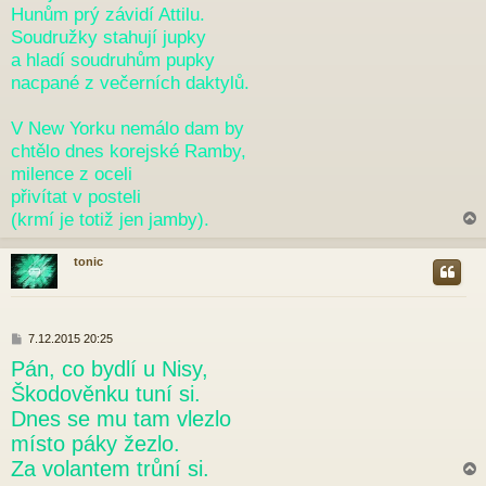
Hunům prý závidí Attilu.
Soudružky stahují jupky
a hladí soudruhům pupky
nacpané z večerních daktylů.
V New Yorku nemálo dam by
chtělo dnes korejské Ramby,
milence z oceli
přivítat v posteli
(krmí je totiž jen jamby).
tonic
r
P
7.12.2015 20:25
ř
Pán, co bydlí u Nisy,
í
s
Škodověnku tuní si.
p
Dnes se mu tam vlezlo
ě
v
místo páky žezlo.
e
Za volantem trůní si.
k