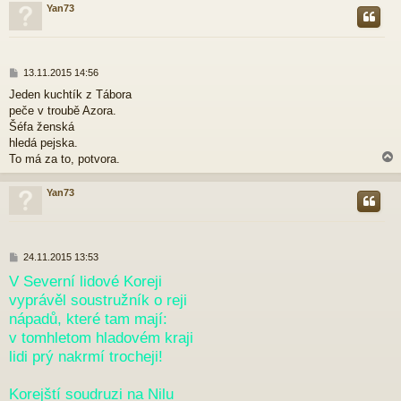
Yan73
r
P
13.11.2015 14:56
ř
Jeden kuchtík z Tábora
í
peče v troubě Azora.
s
p
Šéfa ženská
ě
hledá pejska.
v
To má za to, potvora.
e
k
Yan73
r
P
24.11.2015 13:53
ř
V Severní lidové Koreji
í
vyprávěl soustružník o reji
s
p
nápadů, které tam mají:
ě
v tomhletom hladovém kraji
v
e
lidi prý nakrmí trocheji!
k
Korejští soudruzi na Nilu