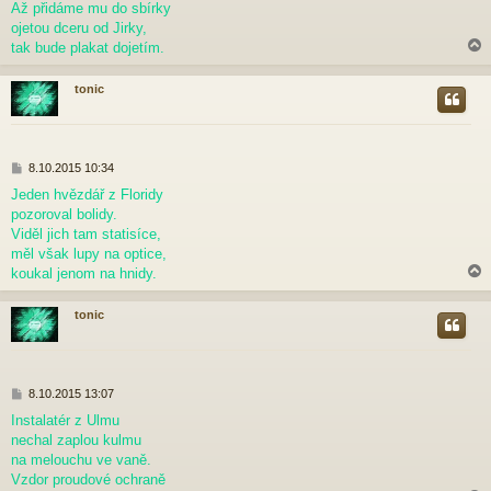
p
Až přidáme mu do sbírky
ě
ojetou dceru od Jirky,
v
tak bude plakat dojetím.
e
k
tonic
r
P
8.10.2015 10:34
ř
Jeden hvězdář z Floridy
í
pozoroval bolidy.
s
p
Viděl jich tam statisíce,
ě
měl však lupy na optice,
v
koukal jenom na hnidy.
e
k
tonic
r
P
8.10.2015 13:07
ř
Instalatér z Ulmu
í
nechal zaplou kulmu
s
p
na melouchu ve vaně.
ě
Vzdor proudové ochraně
v