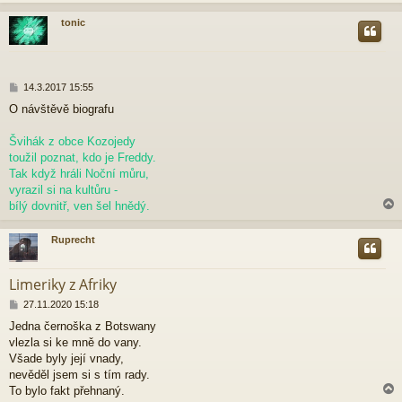
k
tonic
r
P
14.3.2017 15:55
ř
O návštěvě biografu
í
s
p
Švihák z obce Kozojedy
ě
toužil poznat, kdo je Freddy.
v
Tak když hráli Noční můru,
e
vyrazil si na kultůru -
k
bílý dovnitř, ven šel hnědý.
Ruprecht
r
Limeriky z Afriky
P
27.11.2020 15:18
ř
Jedna černoška z Botswany
í
vlezla si ke mně do vany.
s
p
Všade byly její vnady,
ě
nevěděl jsem si s tím rady.
v
To bylo fakt přehnaný.
e