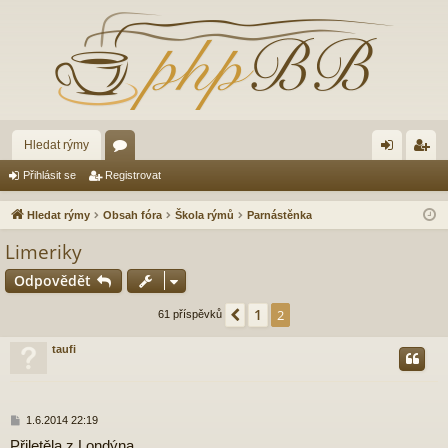
Hledat rýmy
ór
řih
eg
Přihlásit se
Registrovat
a
lá
ist
Hledat rýmy
Obsah fóra
Škola rýmů
Parnástěnka
sit
ro
Limeriky
se
va
Odpovědět
t
1
Předchozí
2
61 příspěvků
taufi
P
1.6.2014 22:19
ř
Přiletěla z Londýna