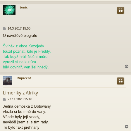
k
tonic
r
P
14.3.2017 15:55
ř
O návštěvě biografu
í
s
p
Švihák z obce Kozojedy
ě
toužil poznat, kdo je Freddy.
v
Tak když hráli Noční můru,
e
vyrazil si na kultůru -
k
bílý dovnitř, ven šel hnědý.
Ruprecht
r
Limeriky z Afriky
P
27.11.2020 15:18
ř
Jedna černoška z Botswany
í
vlezla si ke mně do vany.
s
p
Všade byly její vnady,
ě
nevěděl jsem si s tím rady.
v
To bylo fakt přehnaný.
e