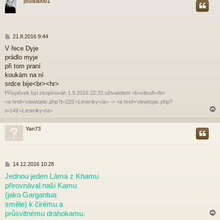
jouda0001
r
P
21.8.2016 9:44
ř
V řece Dyje
í
prádlo myje
s
p
při tom praní
ě
koukám na ní
v
srdce bije<br><hr>
e
Příspěvek byl zkopírován 1.9.2016 22:33 uživatelem <b>vitsoft</b>
k
<a href='viewtopic.php?t=225'>Limeriky</a> -> <a href='viewtopic.php?
t=149'>Limeriky</a>
Yan73
r
P
14.12.2016 10:28
ř
Jednou jeden Láma z Khamu
í
přirovnával naši Kamu
s
p
(jako Gargantua
ě
směle) k čirému a
v
průsvitnému drahokamu.
e