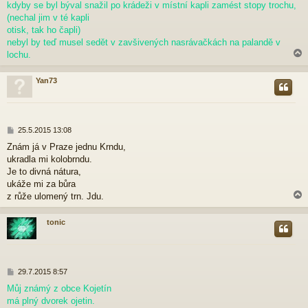
p
kdyby se byl býval snažil po krádeži v místní kapli zamést stopy trochu,
ě
(nechal jim v té kapli
v
otisk, tak ho čapli)
e
nebyl by teď musel sedět v zavšivených nasrávačkách na palandě v
k
lochu.
Yan73
r
P
25.5.2015 13:08
ř
Znám já v Praze jednu Krndu,
í
ukradla mi kolobrndu.
s
p
Je to divná nátura,
ě
ukáže mi za bůra
v
z růže ulomený trn. Jdu.
e
k
tonic
r
P
29.7.2015 8:57
ř
Můj známý z obce Kojetín
í
má plný dvorek ojetin.
s