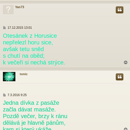
Yan73
r
P
17.12.2015 13:01
ř
Otesánek z Horusice
í
s
nepřelezl horu sice,
p
avšak tetu sněd
ě
v
s chutí na oběd;
e
k večeři si nechá strýce.
k
tonic
r
P
7.3.2016 9:25
ř
Jedna dívka z pasáže
í
s
začla dávat masáže.
p
Pozdě večer, brzy k ránu
ě
v
dělává je hlavně pánům,
e
kam si který ukáže.
k