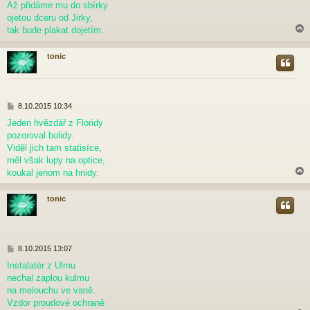
p
Až přidáme mu do sbírky
ě
ojetou dceru od Jirky,
v
tak bude plakat dojetím.
e
k
tonic
r
P
8.10.2015 10:34
ř
Jeden hvězdář z Floridy
í
pozoroval bolidy.
s
p
Viděl jich tam statisíce,
ě
měl však lupy na optice,
v
koukal jenom na hnidy.
e
k
tonic
r
P
8.10.2015 13:07
ř
Instalatér z Ulmu
í
nechal zaplou kulmu
s
p
na melouchu ve vaně.
ě
Vzdor proudové ochraně
v