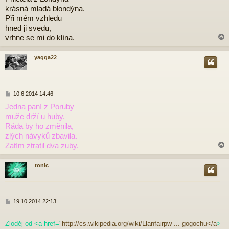
í
krásná mladá blondýna.
s
p
Při mém vzhledu
ě
hned ji svedu,
v
vrhne se mi do klína.
e
k
yagga22
r
P
10.6.2014 14:46
ř
Jedna paní z Poruby
í
muže drží u huby.
s
p
Ráda by ho změnila,
ě
zlých návyků zbavila.
v
Zatím ztratil dva zuby.
e
k
tonic
r
P
19.10.2014 22:13
ř
í
Zloděj od <a href="
http://cs.wikipedia.org/wiki/Llanfairpw ... gogochu</a
>
s