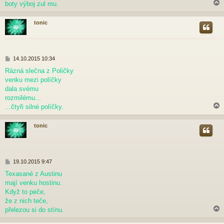
boty výboj zul mu.
e
k
tonic
r
P
14.10.2015 10:34
ř
Rázná slečna z Poličky
í
venku mezi políčky
s
p
dala svému
ě
rozmilému...
v
...čtyři silné políčky.
e
k
tonic
r
P
19.10.2015 9:47
ř
Texasané z Austinu
í
mají venku hostinu.
s
p
Když to peče,
ě
že z nich teče,
v
přelezou si do stínu.
e
k