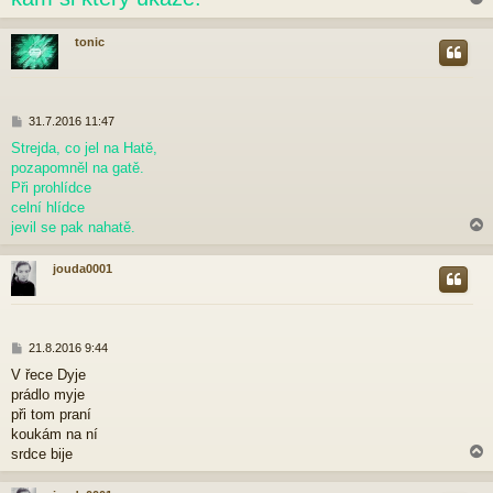
tonic
r
P
31.7.2016 11:47
ř
Strejda, co jel na Hatě,
í
pozapomněl na gatě.
s
p
Při prohlídce
ě
celní hlídce
v
jevil se pak nahatě.
e
k
jouda0001
r
P
21.8.2016 9:44
ř
V řece Dyje
í
prádlo myje
s
p
při tom praní
ě
koukám na ní
v
srdce bije
e
k