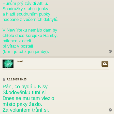
Hunům prý závidí Attilu.
Soudružky stahují jupky
a hladí soudruhům pupky
nacpané z večerních daktylů.
V New Yorku nemálo dam by
chtělo dnes korejské Ramby,
milence z oceli
přivítat v posteli
(krmí je totiž jen jamby).
tonic
r
P
7.12.2015 20:25
ř
Pán, co bydlí u Nisy,
í
s
Škodověnku tuní si.
p
Dnes se mu tam vlezlo
ě
v
místo páky žezlo.
e
Za volantem trůní si.
k