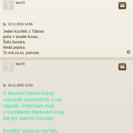
Yan73
r
P
13.11.2015 14:56
ř
Jeden kuchtík z Tábora
í
peče v troubě Azora.
s
p
Šéfa ženská
ě
hledá pejska.
v
To má za to, potvora.
e
k
Yan73
r
P
24.11.2015 13:53
ř
V Severní lidové Koreji
í
vyprávěl soustružník o reji
s
p
nápadů, které tam mají:
ě
v tomhletom hladovém kraji
v
e
lidi prý nakrmí trocheji!
k
Korejští soudruzi na Nilu