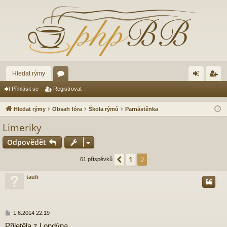
Hledat rýmy
ór
řih
eg
Přihlásit se
Registrovat
a
lá
ist
Hledat rýmy
Obsah fóra
Škola rýmů
Parnástěnka
sit
ro
Limeriky
se
va
Odpovědět
t
1
Předchozí
2
61 příspěvků
taufi
P
1.6.2014 22:19
ř
Přiletěla z Londýna