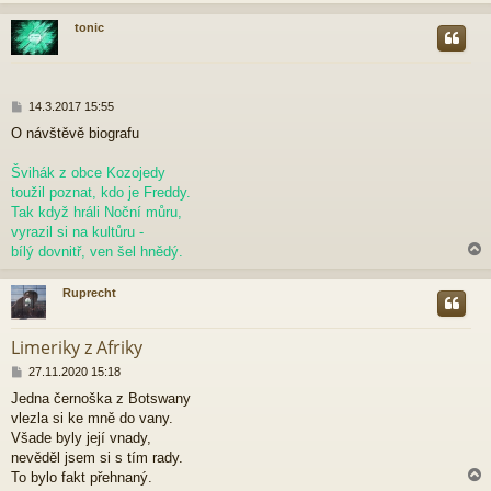
k
tonic
r
P
14.3.2017 15:55
ř
O návštěvě biografu
í
s
p
Švihák z obce Kozojedy
ě
toužil poznat, kdo je Freddy.
v
Tak když hráli Noční můru,
e
vyrazil si na kultůru -
k
bílý dovnitř, ven šel hnědý.
Ruprecht
r
Limeriky z Afriky
P
27.11.2020 15:18
ř
Jedna černoška z Botswany
í
vlezla si ke mně do vany.
s
p
Všade byly její vnady,
ě
nevěděl jsem si s tím rady.
v
To bylo fakt přehnaný.
e