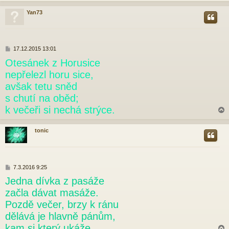
Yan73
r
P
17.12.2015 13:01
ř
Otesánek z Horusice
í
s
nepřelezl horu sice,
p
avšak tetu sněd
ě
v
s chutí na oběd;
e
k večeři si nechá strýce.
k
tonic
r
P
7.3.2016 9:25
ř
Jedna dívka z pasáže
í
s
začla dávat masáže.
p
Pozdě večer, brzy k ránu
ě
v
dělává je hlavně pánům,
e
kam si který ukáže.
k