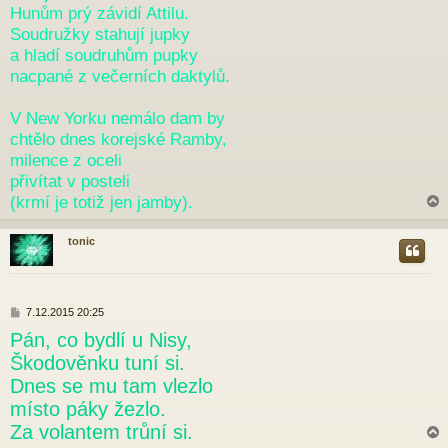
Hunům prý závidí Attilu.
Soudružky stahují jupky
a hladí soudruhům pupky
nacpané z večerních daktylů.
V New Yorku nemálo dam by
chtělo dnes korejské Ramby,
milence z oceli
přivítat v posteli
(krmí je totiž jen jamby).
tonic
r
P
7.12.2015 20:25
ř
Pán, co bydlí u Nisy,
í
s
Škodověnku tuní si.
p
Dnes se mu tam vlezlo
ě
v
místo páky žezlo.
e
Za volantem trůní si.
k