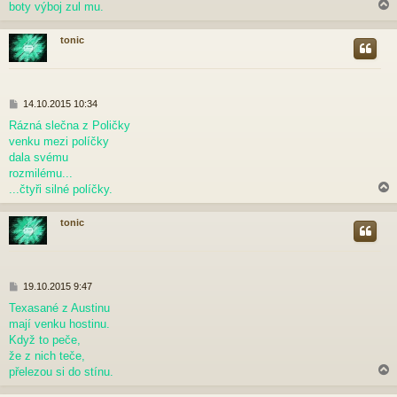
boty výboj zul mu.
e
k
tonic
r
P
14.10.2015 10:34
ř
Rázná slečna z Poličky
í
venku mezi políčky
s
p
dala svému
ě
rozmilému...
v
...čtyři silné políčky.
e
k
tonic
r
P
19.10.2015 9:47
ř
Texasané z Austinu
í
mají venku hostinu.
s
p
Když to peče,
ě
že z nich teče,
v
přelezou si do stínu.
e
k