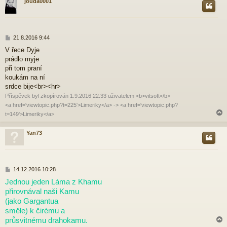
jouda0001
r
P
21.8.2016 9:44
ř
V řece Dyje
í
prádlo myje
s
p
při tom praní
ě
koukám na ní
v
srdce bije<br><hr>
e
Příspěvek byl zkopírován 1.9.2016 22:33 uživatelem <b>vitsoft</b>
k
<a href='viewtopic.php?t=225'>Limeriky</a> -> <a href='viewtopic.php?
t=149'>Limeriky</a>
Yan73
r
P
14.12.2016 10:28
ř
Jednou jeden Láma z Khamu
í
přirovnával naši Kamu
s
p
(jako Gargantua
ě
směle) k čirému a
v
průsvitnému drahokamu.
e