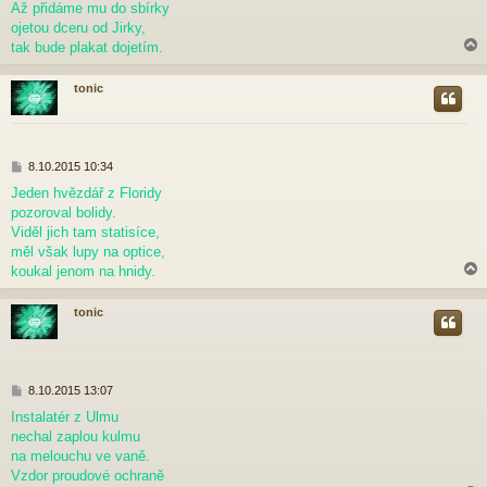
p
Až přidáme mu do sbírky
ě
ojetou dceru od Jirky,
v
tak bude plakat dojetím.
e
k
tonic
r
P
8.10.2015 10:34
ř
Jeden hvězdář z Floridy
í
pozoroval bolidy.
s
p
Viděl jich tam statisíce,
ě
měl však lupy na optice,
v
koukal jenom na hnidy.
e
k
tonic
r
P
8.10.2015 13:07
ř
Instalatér z Ulmu
í
nechal zaplou kulmu
s
p
na melouchu ve vaně.
ě
Vzdor proudové ochraně
v