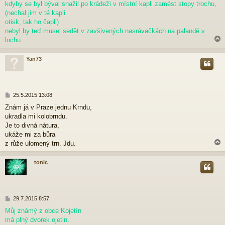
p
kdyby se byl býval snažil po krádeži v místní kapli zamést stopy trochu,
ě
(nechal jim v té kapli
v
otisk, tak ho čapli)
e
nebyl by teď musel sedět v zavšivených nasrávačkách na palandě v
k
lochu.
Yan73
r
P
25.5.2015 13:08
ř
Znám já v Praze jednu Krndu,
í
ukradla mi kolobrndu.
s
p
Je to divná nátura,
ě
ukáže mi za bůra
v
z růže ulomený trn. Jdu.
e
k
tonic
r
P
29.7.2015 8:57
ř
Můj známý z obce Kojetín
í
má plný dvorek ojetin.
s