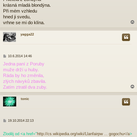
í
krásná mladá blondýna.
s
p
Při mém vzhledu
ě
hned ji svedu,
v
vrhne se mi do klína.
e
k
yagga22
r
P
10.6.2014 14:46
ř
Jedna paní z Poruby
í
muže drží u huby.
s
p
Ráda by ho změnila,
ě
zlých návyků zbavila.
v
Zatím ztratil dva zuby.
e
k
tonic
r
P
19.10.2014 22:13
ř
í
Zloděj od <a href="
http://cs.wikipedia.org/wiki/Llanfairpw ... gogochu</a
>
s