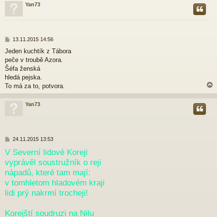
Yan73
r
P
13.11.2015 14:56
ř
Jeden kuchtík z Tábora
í
peče v troubě Azora.
s
p
Šéfa ženská
ě
hledá pejska.
v
To má za to, potvora.
e
k
Yan73
r
P
24.11.2015 13:53
ř
V Severní lidové Koreji
í
vyprávěl soustružník o reji
s
p
nápadů, které tam mají:
ě
v tomhletom hladovém kraji
v
e
lidi prý nakrmí trocheji!
k
Korejští soudruzi na Nilu