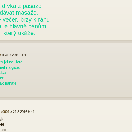
 dívka z pasáže
 dávat masáže.
 večer, brzy k ránu
á je hlavně pánům,
i který ukáže.
c
»
31.7.2016 11:47
co jel na Hatě,
ěl na gatě.
ídce
dce
pak nahatě.
da0001
»
21.8.2016 9:44
yje
yje
raní