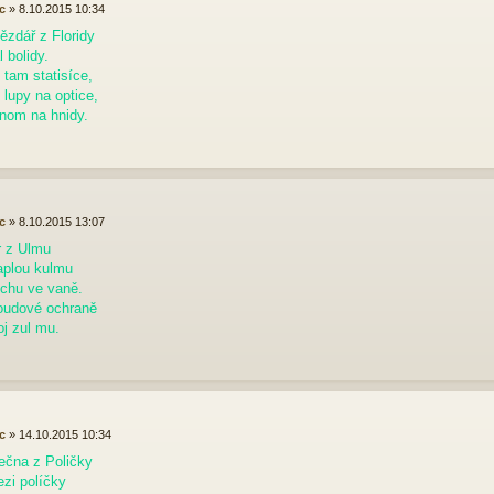
c
»
8.10.2015 10:34
ězdář z Floridy
 bolidy.
h tam statisíce,
 lupy na optice,
enom na hnidy.
c
»
8.10.2015 13:07
r z Ulmu
aplou kulmu
chu ve vaně.
oudové ochraně
oj zul mu.
c
»
14.10.2015 10:34
ečna z Poličky
zi políčky