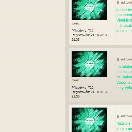
P
od
toni
ř
Jeden hv
í
pozoroval
s
p
Viděl jic
tonic
ě
měl však
v
koukal j
Příspěvky:
710
e
Registrován:
21.10.2013
k
21:35
P
od
toni
ř
Instalaté
í
nechal z
s
p
na melou
tonic
ě
Vzdor pr
v
boty výb
Příspěvky:
710
e
Registrován:
21.10.2013
k
21:35
P
od
toni
ř
Rázná sl
í
venku me
s