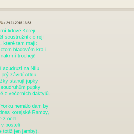
73
»
24.11.2015 13:53
ní lidové Koreji
l soustružník o reji
, které tam mají:
letom hladovém kraji
ý nakrmí trocheji!
í soudruzi na Nilu
rý závidí Attilu.
žky stahují jupky
í soudruhům pupky
é z večerních daktylů.
Yorku nemálo dam by
 dnes korejské Ramby,
 z oceli
t v posteli
e totiž jen jamby).