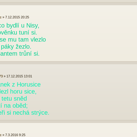
c
»
7.12.2015 20:25
o bydlí u Nisy,
věnku tuní si.
se mu tam vlezlo
 páky žezlo.
antem trůní si.
73
»
17.12.2015 13:01
nek z Horusice
ezl horu sice,
 tetu sněd
tí na oběd;
ři si nechá strýce.
c
»
7.3.2016 9:25