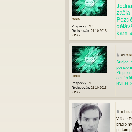
ř
Jedna
í
s
začla
p
Pozdě
tonic
ě
v
děláv
Příspěvky:
710
e
Registrován:
21.10.2013
kam s
k
21:35
P
od
toni
ř
Strejda, 
í
pozapomn
s
p
Při prohl
tonic
ě
celní hlí
v
jevil se 
Příspěvky:
710
e
Registrován:
21.10.2013
k
21:35
P
od
jou
ř
V řece D
í
prádlo m
s
p
při tom p