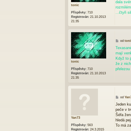
p
dala sv
tonic
ě
rozmilém
v
...čtyři s
Příspěvky:
710
e
Registrován:
21.10.2013
k
21:35
P
od
toni
ř
Texasané
í
mají ven
s
p
Když to 
tonic
ě
že z nich
v
přelezou 
Příspěvky:
710
e
Registrován:
21.10.2013
k
21:35
P
od
Yan
ř
Jeden ku
í
peče v t
s
p
Šéfa že
Yan73
ě
hledá pe
v
Příspěvky:
563
To má za
e
Registrován:
24.3.2015