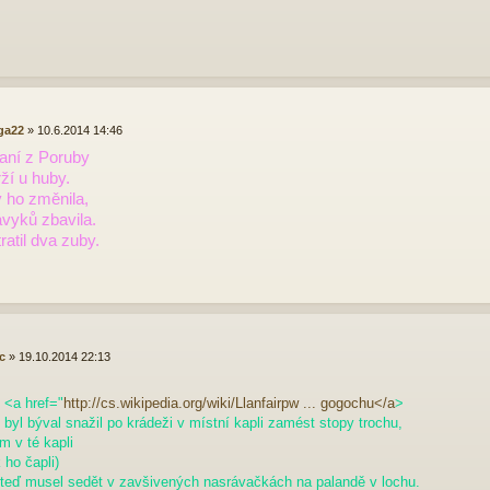
ga22
»
10.6.2014 14:46
aní z Poruby
ží u huby.
 ho změnila,
ávyků zbavila.
ratil dva zuby.
c
»
19.10.2014 22:13
 <a href="
http://cs.wikipedia.org/wiki/Llanfairpw ... gogochu</a
>
byl býval snažil po krádeži v místní kapli zamést stopy trochu,
im v té kapli
k ho čapli)
 teď musel sedět v zavšivených nasrávačkách na palandě v lochu.