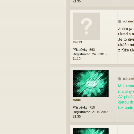
21:35
P
od
Yan
ř
Znám já 
í
ukradla 
s
p
Je to div
Yan73
ě
ukáže mi
v
Příspěvky:
563
z růže ul
e
Registrován:
24.3.2015
k
11:10
P
od
toni
ř
Můj znám
í
má plný d
s
p
Až přidá
tonic
ě
ojetou dc
v
tak bude 
Příspěvky:
710
e
Registrován:
21.10.2013
k
21:35