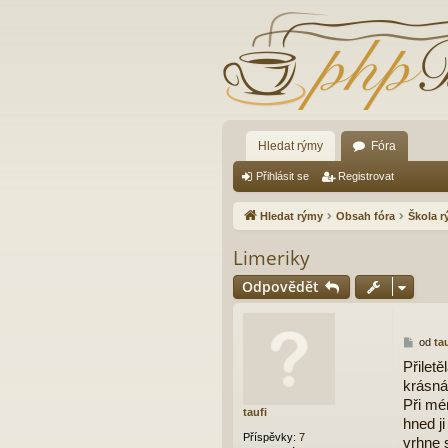
Hledat rýmy
Fóra
Přihlásit se
Registrovat
Hledat rýmy
Obsah fóra
Škola 
Limeriky
Odpovědět
P
od
ta
ř
Přilet
í
krásná
s
p
Při mé
taufi
ě
hned ji
v
Příspěvky:
7
vrhne 
e