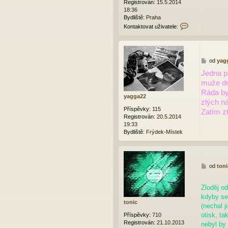
Registrován:
15.5.2014
k
18:36
Bydliště:
Praha
K
Kontaktovat uživatele:
o
n
t
a
P
od
yag
k
ř
t
Jedna p
í
o
muže dr
s
v
p
Ráda by
a
yagga22
ě
t
zlých n
v
u
Příspěvky:
115
Zatím zt
e
ž
Registrován:
20.5.2014
k
i
19:33
v
Bydliště:
Frýdek-Místek
a
t
e
l
P
od
toni
e
ř
t
í
a
Zloděj od
s
u
p
kdyby se 
f
tonic
ě
(nechal j
i
v
otisk, ta
Příspěvky:
710
e
Registrován:
21.10.2013
nebyl by
k