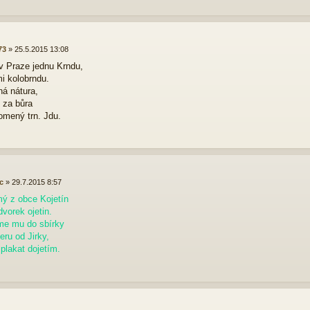
73
»
25.5.2015 13:08
v Praze jednu Krndu,
mi kolobrndu.
ná nátura,
 za bůra
omený trn. Jdu.
c
»
29.7.2015 8:57
ý z obce Kojetín
vorek ojetin.
me mu do sbírky
eru od Jirky,
plakat dojetím.