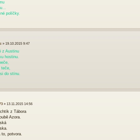
ému
u...
ilné políčky.
c
»
19.10.2015 9:47
 z Austinu
ku hostinu.
peče,
 teče,
si do stínu.
73
»
13.11.2015 14:56
chtík z Tábora
roubě Azora.
nská
jska.
 to, potvora.