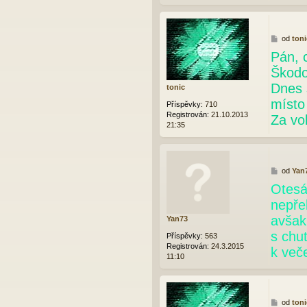
P
od
toni
ř
Pán, c
í
s
Škodo
p
Dnes 
tonic
ě
v
místo
Příspěvky:
710
e
Registrován:
21.10.2013
Za vol
k
21:35
P
od
Yan
ř
Otesá
í
s
nepřel
p
avšak
Yan73
ě
v
s chu
Příspěvky:
563
e
Registrován:
24.3.2015
k veče
k
11:10
P
od
toni