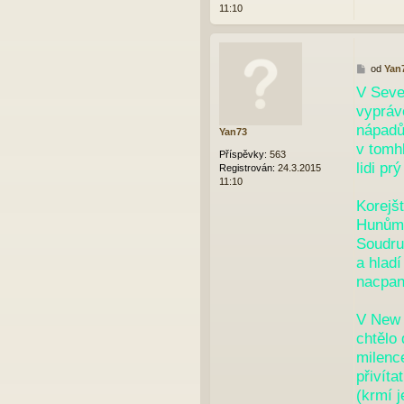
k
11:10
P
od
Yan
ř
V Sever
í
vyprávě
s
p
nápadů
Yan73
ě
v tomh
v
Příspěvky:
563
e
lidi pr
Registrován:
24.3.2015
k
11:10
Korejšt
Hunům p
Soudru
a hlad
nacpan
V New 
chtělo
milence
přivíta
(krmí j