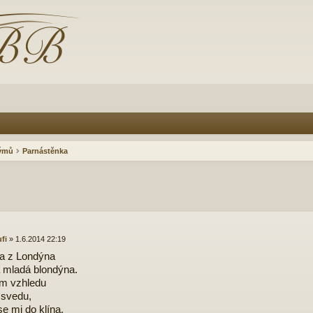
rýmů
Parnástěnka
ufi
»
1.6.2014 22:19
ěla z Londýna
 mladá blondýna.
m vzhledu
 svedu,
se mi do klína.