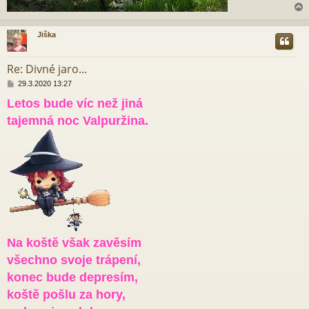
Jiška
r
Re: Divné jaro...
P
29.3.2020 13:27
ř
Letos bude víc než jiná
í
s
tajemná noc Valpuržina.
p
ě
v
e
k
Na koště však zavěsím
všechno svoje trápení,
konec bude depresím,
koště pošlu za hory,