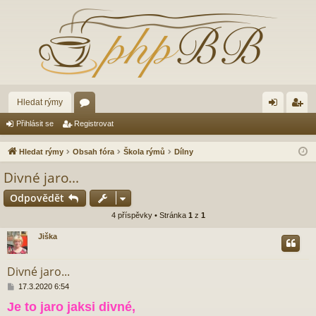
Hledat rýmy
ór
řih
eg
Přihlásit se
Registrovat
a
lá
ist
Hledat rýmy
Obsah fóra
Škola rýmů
Dílny
sit
ro
Divné jaro...
se
va
Odpovědět
t
4 příspěvky • Stránka
1
z
1
Jiška
Divné jaro...
P
17.3.2020 6:54
ř
Je to jaro jaksi divné,
í