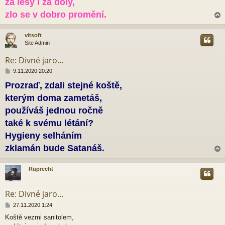
za lesy i za doly,
zlo se v dobro promění.
vitsoft
Site Admin
r
Re: Divné jaro...
P
9.11.2020 20:20
ř
Prozraď, zdali stejné koště,
í
s
kterým doma zametáš,
p
ě
používáš jednou ročně
v
také k svému létání?
e
k
Hygieny selháním
zklamán bude Satanáš.
Ruprecht
r
Re: Divné jaro...
P
27.11.2020 1:24
ř
Koště vezmi sanitolem,
í