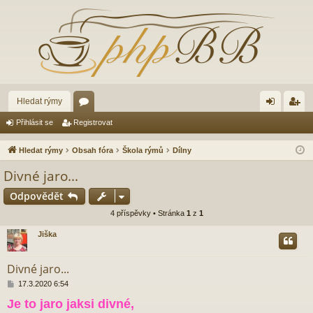
Hledat rýmy
ór
řih
eg
Přihlásit se
Registrovat
a
lá
ist
Hledat rýmy
Obsah fóra
Škola rýmů
Dílny
sit
ro
Divné jaro...
se
va
Odpovědět
t
4 příspěvky • Stránka
1
z
1
Jiška
Divné jaro...
P
17.3.2020 6:54
ř
Je to jaro jaksi divné,
í