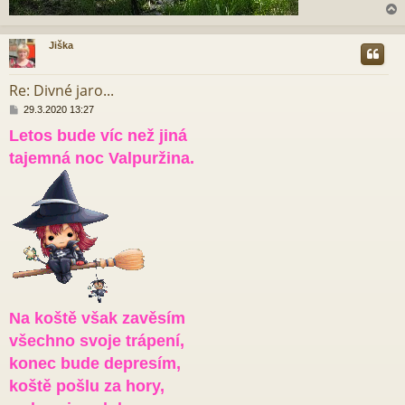
Jiška
r
Re: Divné jaro...
P
29.3.2020 13:27
ř
Letos bude víc než jiná
í
s
tajemná noc Valpuržina.
p
ě
v
e
k
Na koště však zavěsím
všechno svoje trápení,
konec bude depresím,
koště pošlu za hory,