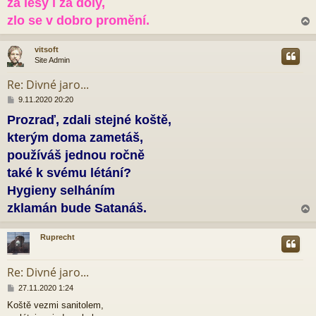
za lesy i za doly,
zlo se v dobro promění.
vitsoft
Site Admin
r
Re: Divné jaro...
P
9.11.2020 20:20
ř
Prozraď, zdali stejné koště,
í
s
kterým doma zametáš,
p
ě
používáš jednou ročně
v
také k svému létání?
e
k
Hygieny selháním
zklamán bude Satanáš.
Ruprecht
r
Re: Divné jaro...
P
27.11.2020 1:24
ř
Koště vezmi sanitolem,
í