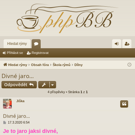
Hledat rýmy
ór
řih
eg
Přihlásit se
Registrovat
a
lá
ist
Hledat rýmy
Obsah fóra
Škola rýmů
Dílny
sit
ro
Divné jaro...
se
va
Odpovědět
t
4 příspěvky • Stránka
1
z
1
Jiška
Divné jaro...
P
17.3.2020 6:54
ř
Je to jaro jaksi divné,
í