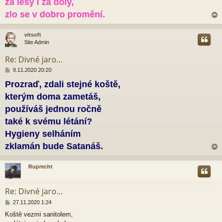
za lesy i za doly,
zlo se v dobro promění.
vitsoft
Site Admin
r
Re: Divné jaro...
P
9.11.2020 20:20
ř
Prozraď, zdali stejné koště,
í
s
kterým doma zametáš,
p
ě
používáš jednou ročně
v
také k svému létání?
e
k
Hygieny selháním
zklamán bude Satanáš.
Ruprecht
r
Re: Divné jaro...
P
27.11.2020 1:24
ř
Koště vezmi sanitolem,
í