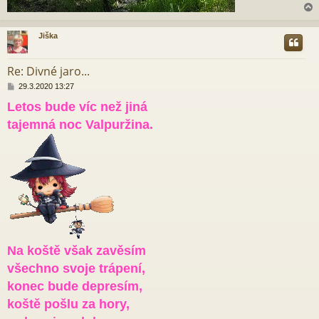
Jiška
r
Re: Divné jaro...
P
29.3.2020 13:27
ř
Letos bude víc než jiná
í
s
tajemná noc Valpuržina.
p
ě
v
e
k
Na koště však zavěsím
všechno svoje trápení,
konec bude depresím,
koště pošlu za hory,