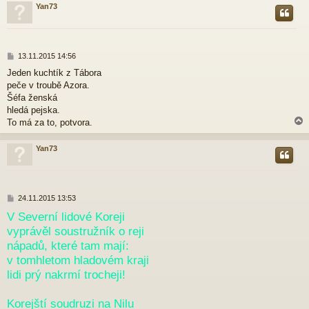
Yan73
r
P
13.11.2015 14:56
ř
Jeden kuchtík z Tábora
í
peče v troubě Azora.
s
p
Šéfa ženská
ě
hledá pejska.
v
To má za to, potvora.
e
k
Yan73
r
P
24.11.2015 13:53
ř
V Severní lidové Koreji
í
vyprávěl soustružník o reji
s
p
nápadů, které tam mají:
ě
v tomhletom hladovém kraji
v
e
lidi prý nakrmí trocheji!
k
Korejští soudruzi na Nilu