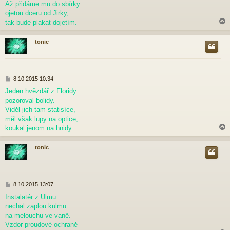
p
Až přidáme mu do sbírky
ě
ojetou dceru od Jirky,
v
tak bude plakat dojetím.
e
k
tonic
r
P
8.10.2015 10:34
ř
Jeden hvězdář z Floridy
í
pozoroval bolidy.
s
p
Viděl jich tam statisíce,
ě
měl však lupy na optice,
v
koukal jenom na hnidy.
e
k
tonic
r
P
8.10.2015 13:07
ř
Instalatér z Ulmu
í
nechal zaplou kulmu
s
p
na melouchu ve vaně.
ě
Vzdor proudové ochraně
v