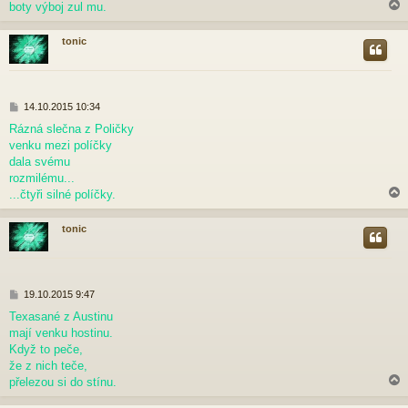
boty výboj zul mu.
e
k
tonic
r
P
14.10.2015 10:34
ř
Rázná slečna z Poličky
í
venku mezi políčky
s
p
dala svému
ě
rozmilému...
v
...čtyři silné políčky.
e
k
tonic
r
P
19.10.2015 9:47
ř
Texasané z Austinu
í
mají venku hostinu.
s
p
Když to peče,
ě
že z nich teče,
v
přelezou si do stínu.
e
k