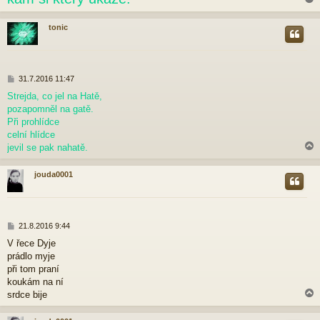
tonic
r
P
31.7.2016 11:47
ř
Strejda, co jel na Hatě,
í
pozapomněl na gatě.
s
p
Při prohlídce
ě
celní hlídce
v
jevil se pak nahatě.
e
k
jouda0001
r
P
21.8.2016 9:44
ř
V řece Dyje
í
prádlo myje
s
p
při tom praní
ě
koukám na ní
v
srdce bije
e
k