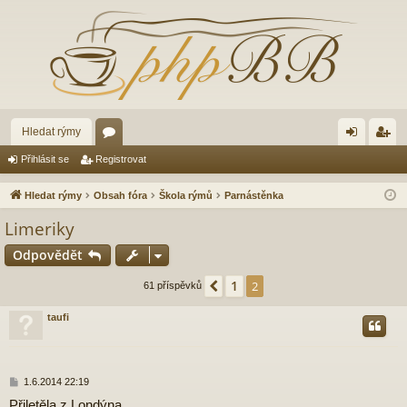
Hledat rýmy
ór
řih
eg
Přihlásit se
Registrovat
a
lá
ist
Hledat rýmy
Obsah fóra
Škola rýmů
Parnástěnka
sit
ro
Limeriky
se
va
Odpovědět
t
1
Předchozí
2
61 příspěvků
taufi
P
1.6.2014 22:19
ř
Přiletěla z Londýna