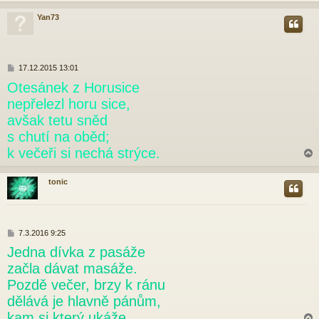
Yan73
r
P
17.12.2015 13:01
ř
Otesánek z Horusice
í
s
nepřelezl horu sice,
p
avšak tetu sněd
ě
v
s chutí na oběd;
e
k večeři si nechá strýce.
k
tonic
r
P
7.3.2016 9:25
ř
Jedna dívka z pasáže
í
s
začla dávat masáže.
p
Pozdě večer, brzy k ránu
ě
v
dělává je hlavně pánům,
e
kam si který ukáže.
k