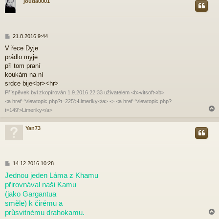
jouda0001
r
P
21.8.2016 9:44
ř
V řece Dyje
í
prádlo myje
s
p
při tom praní
ě
koukám na ní
v
srdce bije<br><hr>
e
Příspěvek byl zkopírován 1.9.2016 22:33 uživatelem <b>vitsoft</b>
k
<a href='viewtopic.php?t=225'>Limeriky</a> -> <a href='viewtopic.php?
t=149'>Limeriky</a>
Yan73
r
P
14.12.2016 10:28
ř
Jednou jeden Láma z Khamu
í
přirovnával naši Kamu
s
p
(jako Gargantua
ě
směle) k čirému a
v
průsvitnému drahokamu.
e