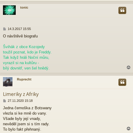
k
tonic
r
P
14.3.2017 15:55
ř
O návštěvě biografu
í
s
p
Švihák z obce Kozojedy
ě
toužil poznat, kdo je Freddy.
v
Tak když hráli Noční můru,
e
vyrazil si na kultůru -
k
bílý dovnitř, ven šel hnědý.
Ruprecht
r
Limeriky z Afriky
P
27.11.2020 15:18
ř
Jedna černoška z Botswany
í
vlezla si ke mně do vany.
s
p
Všade byly její vnady,
ě
nevěděl jsem si s tím rady.
v
To bylo fakt přehnaný.
e