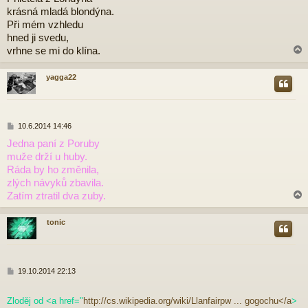
í
krásná mladá blondýna.
s
p
Při mém vzhledu
ě
hned ji svedu,
v
vrhne se mi do klína.
e
k
yagga22
r
P
10.6.2014 14:46
ř
Jedna paní z Poruby
í
muže drží u huby.
s
p
Ráda by ho změnila,
ě
zlých návyků zbavila.
v
Zatím ztratil dva zuby.
e
k
tonic
r
P
19.10.2014 22:13
ř
í
Zloděj od <a href="
http://cs.wikipedia.org/wiki/Llanfairpw ... gogochu</a
>
s