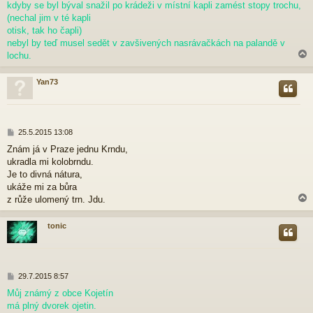
p
kdyby se byl býval snažil po krádeži v místní kapli zamést stopy trochu,
ě
(nechal jim v té kapli
v
otisk, tak ho čapli)
e
nebyl by teď musel sedět v zavšivených nasrávačkách na palandě v
k
lochu.
Yan73
r
P
25.5.2015 13:08
ř
Znám já v Praze jednu Krndu,
í
ukradla mi kolobrndu.
s
p
Je to divná nátura,
ě
ukáže mi za bůra
v
z růže ulomený trn. Jdu.
e
k
tonic
r
P
29.7.2015 8:57
ř
Můj známý z obce Kojetín
í
má plný dvorek ojetin.
s