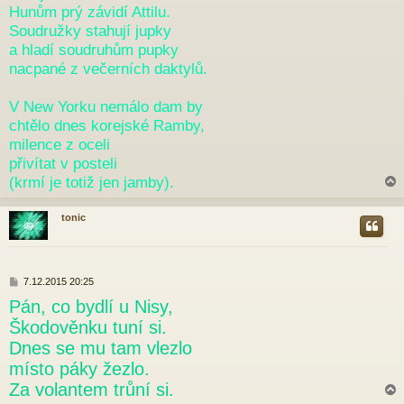
Hunům prý závidí Attilu.
Soudružky stahují jupky
a hladí soudruhům pupky
nacpané z večerních daktylů.
V New Yorku nemálo dam by
chtělo dnes korejské Ramby,
milence z oceli
přivítat v posteli
(krmí je totiž jen jamby).
tonic
r
P
7.12.2015 20:25
ř
Pán, co bydlí u Nisy,
í
s
Škodověnku tuní si.
p
Dnes se mu tam vlezlo
ě
v
místo páky žezlo.
e
Za volantem trůní si.
k