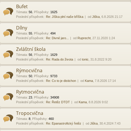
Bufet
Témata
:
56
,
Příspěvky
:
1625
Poslední příspěvek:
Re: Jíška plní naše bříška
od
Jiška
, 6.8.2026 21:17
Dílny
Témata
:
55
,
Příspěvky
:
494
Poslední příspěvek:
Re: Divné jaro...
od
Ruprecht
, 27.11.2020 1:24
Zvláštní škola
Témata
:
56
,
Příspěvky
:
1629
Poslední příspěvek:
Re: Rada do života
od
tonic
, 31.8.2022 9:20
Rýmocvična
Témata
:
50
,
Příspěvky
:
9733
Poslední příspěvek:
Re: Co to je distichon
od
Kama
, 7.8.2026 17:14
Rytmocvična
Témata
:
23
,
Příspěvky
:
34908
Poslední příspěvek:
Re: Řetěz DTDT
od
Kama
, 8.8.2026 9:02
Tropocvična
Témata
:
8
,
Příspěvky
:
460
Poslední příspěvek:
Re: Epanastrofický řetěz
od
Jiška
, 30.4.2024 7:43