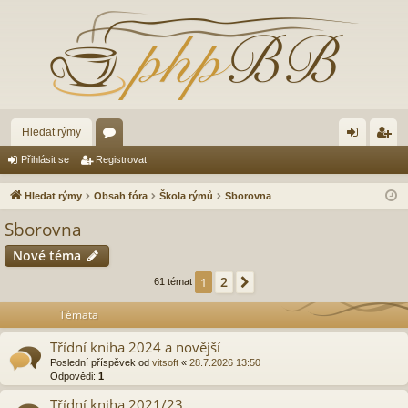
Hledat rýmy
ór
řih
eg
Přihlásit se
Registrovat
a
lá
ist
Hledat rýmy
Obsah fóra
Škola rýmů
Sborovna
sit
ro
Sborovna
se
va
Nové téma
t
2
1
Další
61 témat
Témata
Třídní kniha 2024 a novější
Poslední příspěvek od
vitsoft
«
28.7.2026 13:50
Odpovědi:
1
Třídní kniha 2021/23