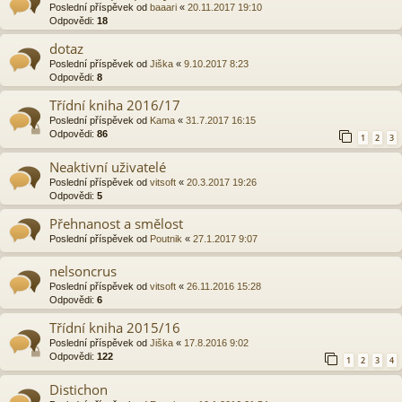
Poslední příspěvek od
baaari
«
20.11.2017 19:10
Odpovědi:
18
dotaz
Poslední příspěvek od
Jiška
«
9.10.2017 8:23
Odpovědi:
8
Třídní kniha 2016/17
Poslední příspěvek od
Kama
«
31.7.2017 16:15
Odpovědi:
86
1
2
3
Neaktivní uživatelé
Poslední příspěvek od
vitsoft
«
20.3.2017 19:26
Odpovědi:
5
Přehnanost a smělost
Poslední příspěvek od
Poutnik
«
27.1.2017 9:07
nelsoncrus
Poslední příspěvek od
vitsoft
«
26.11.2016 15:28
Odpovědi:
6
Třídní kniha 2015/16
Poslední příspěvek od
Jiška
«
17.8.2016 9:02
Odpovědi:
122
1
2
3
4
Distichon