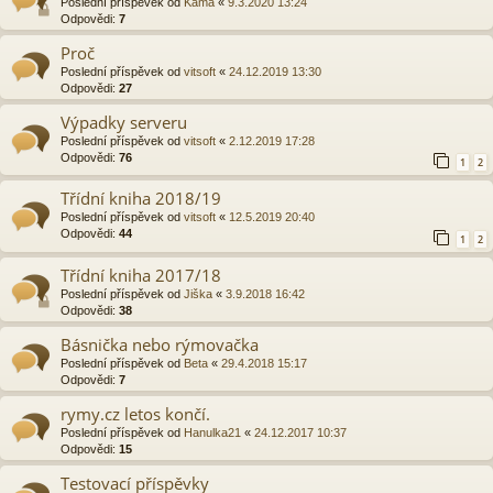
Poslední příspěvek od
Kama
«
9.3.2020 13:24
Odpovědi:
7
Proč
Poslední příspěvek od
vitsoft
«
24.12.2019 13:30
Odpovědi:
27
Výpadky serveru
Poslední příspěvek od
vitsoft
«
2.12.2019 17:28
Odpovědi:
76
1
2
Třídní kniha 2018/19
Poslední příspěvek od
vitsoft
«
12.5.2019 20:40
Odpovědi:
44
1
2
Třídní kniha 2017/18
Poslední příspěvek od
Jiška
«
3.9.2018 16:42
Odpovědi:
38
Básnička nebo rýmovačka
Poslední příspěvek od
Beta
«
29.4.2018 15:17
Odpovědi:
7
rymy.cz letos končí.
Poslední příspěvek od
Hanulka21
«
24.12.2017 10:37
Odpovědi:
15
Testovací příspěvky