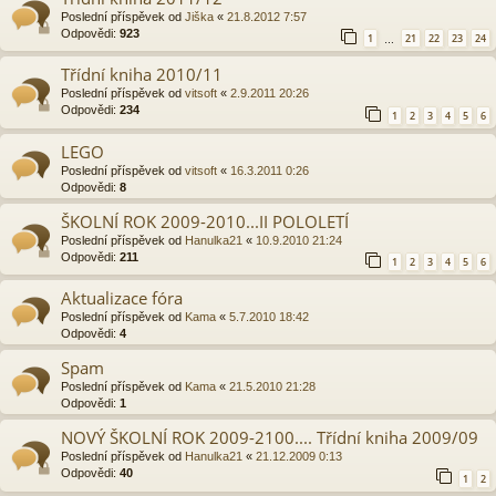
Poslední příspěvek od
Jiška
«
21.8.2012 7:57
Odpovědi:
923
1
21
22
23
24
…
Třídní kniha 2010/11
Poslední příspěvek od
vitsoft
«
2.9.2011 20:26
Odpovědi:
234
1
2
3
4
5
6
LEGO
Poslední příspěvek od
vitsoft
«
16.3.2011 0:26
Odpovědi:
8
ŠKOLNÍ ROK 2009-2010...II POLOLETÍ
Poslední příspěvek od
Hanulka21
«
10.9.2010 21:24
Odpovědi:
211
1
2
3
4
5
6
Aktualizace fóra
Poslední příspěvek od
Kama
«
5.7.2010 18:42
Odpovědi:
4
Spam
Poslední příspěvek od
Kama
«
21.5.2010 21:28
Odpovědi:
1
NOVÝ ŠKOLNÍ ROK 2009-2100.... Třídní kniha 2009/09
Poslední příspěvek od
Hanulka21
«
21.12.2009 0:13
Odpovědi:
40
1
2