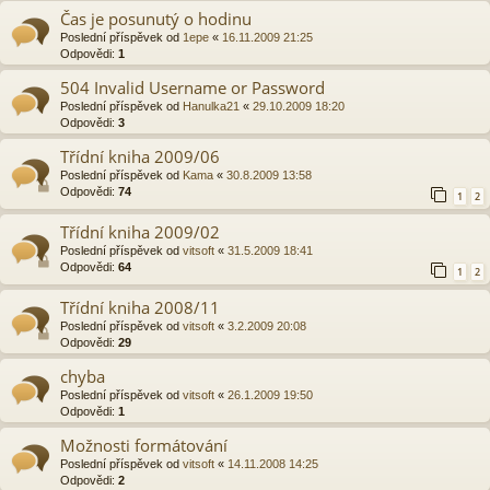
Čas je posunutý o hodinu
Poslední příspěvek od
1epe
«
16.11.2009 21:25
Odpovědi:
1
504 Invalid Username or Password
Poslední příspěvek od
Hanulka21
«
29.10.2009 18:20
Odpovědi:
3
Třídní kniha 2009/06
Poslední příspěvek od
Kama
«
30.8.2009 13:58
Odpovědi:
74
1
2
Třídní kniha 2009/02
Poslední příspěvek od
vitsoft
«
31.5.2009 18:41
Odpovědi:
64
1
2
Třídní kniha 2008/11
Poslední příspěvek od
vitsoft
«
3.2.2009 20:08
Odpovědi:
29
chyba
Poslední příspěvek od
vitsoft
«
26.1.2009 19:50
Odpovědi:
1
Možnosti formátování
Poslední příspěvek od
vitsoft
«
14.11.2008 14:25
Odpovědi:
2