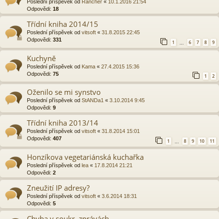
Poslední příspěvek od
Rancher
«
10.1.2016 21:54
Odpovědi:
18
Třídní kniha 2014/15
Poslední příspěvek od
vitsoft
«
31.8.2015 22:45
Odpovědi:
331
1
6
7
8
9
…
Kuchyně
Poslední příspěvek od
Kama
«
27.4.2015 15:36
Odpovědi:
75
1
2
Oženilo se mi synstvo
Poslední příspěvek od
StANDa1
«
3.10.2014 9:45
Odpovědi:
9
Třídní kniha 2013/14
Poslední příspěvek od
vitsoft
«
31.8.2014 15:01
Odpovědi:
407
1
8
9
10
11
…
Honzíkova vegetariánská kuchařka
Poslední příspěvek od
lea
«
17.8.2014 21:21
Odpovědi:
2
Zneužití IP adresy?
Poslední příspěvek od
vitsoft
«
3.6.2014 18:31
Odpovědi:
5
Chyba v soukr. zprávách