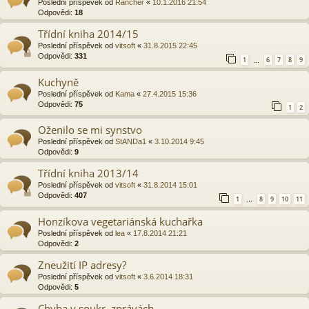
Poslední příspěvek od
Rancher
«
10.1.2016 21:54
Odpovědi:
18
Třídní kniha 2014/15
Poslední příspěvek od
vitsoft
«
31.8.2015 22:45
Odpovědi:
331
1
6
7
8
9
…
Kuchyně
Poslední příspěvek od
Kama
«
27.4.2015 15:36
Odpovědi:
75
1
2
Oženilo se mi synstvo
Poslední příspěvek od
StANDa1
«
3.10.2014 9:45
Odpovědi:
9
Třídní kniha 2013/14
Poslední příspěvek od
vitsoft
«
31.8.2014 15:01
Odpovědi:
407
1
8
9
10
11
…
Honzíkova vegetariánská kuchařka
Poslední příspěvek od
lea
«
17.8.2014 21:21
Odpovědi:
2
Zneužití IP adresy?
Poslední příspěvek od
vitsoft
«
3.6.2014 18:31
Odpovědi:
5
Chyba v soukr. zprávách