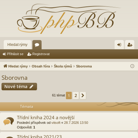
Hledat rýmy
ór
řih
eg
Přihlásit se
Registrovat
a
lá
ist
Hledat rýmy
Obsah fóra
Škola rýmů
Sborovna
sit
ro
Sborovna
se
va
Nové téma
t
2
1
Další
61 témat
Témata
Třídní kniha 2024 a novější
Poslední příspěvek od
vitsoft
«
28.7.2026 13:50
Odpovědi:
1
Třídní kniha 2021/23