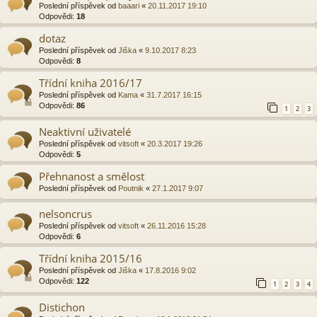
Poslední příspěvek od
baaari
«
20.11.2017 19:10
Odpovědi:
18
dotaz
Poslední příspěvek od
Jiška
«
9.10.2017 8:23
Odpovědi:
8
Třídní kniha 2016/17
Poslední příspěvek od
Kama
«
31.7.2017 16:15
Odpovědi:
86
1
2
3
Neaktivní uživatelé
Poslední příspěvek od
vitsoft
«
20.3.2017 19:26
Odpovědi:
5
Přehnanost a smělost
Poslední příspěvek od
Poutnik
«
27.1.2017 9:07
nelsoncrus
Poslední příspěvek od
vitsoft
«
26.11.2016 15:28
Odpovědi:
6
Třídní kniha 2015/16
Poslední příspěvek od
Jiška
«
17.8.2016 9:02
Odpovědi:
122
1
2
3
4
Distichon