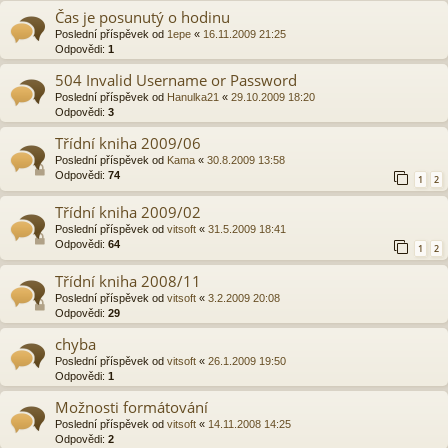
Čas je posunutý o hodinu
Poslední příspěvek od
1epe
«
16.11.2009 21:25
Odpovědi:
1
504 Invalid Username or Password
Poslední příspěvek od
Hanulka21
«
29.10.2009 18:20
Odpovědi:
3
Třídní kniha 2009/06
Poslední příspěvek od
Kama
«
30.8.2009 13:58
Odpovědi:
74
1
2
Třídní kniha 2009/02
Poslední příspěvek od
vitsoft
«
31.5.2009 18:41
Odpovědi:
64
1
2
Třídní kniha 2008/11
Poslední příspěvek od
vitsoft
«
3.2.2009 20:08
Odpovědi:
29
chyba
Poslední příspěvek od
vitsoft
«
26.1.2009 19:50
Odpovědi:
1
Možnosti formátování
Poslední příspěvek od
vitsoft
«
14.11.2008 14:25
Odpovědi:
2