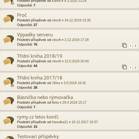
Poslední příspěvek od
Kama
«
9.3.2020 13:24
Odpovědi:
7
Proč
Poslední příspěvek od
vitsoft
«
24.12.2019 13:30
Odpovědi:
27
Výpadky serveru
Poslední příspěvek od
vitsoft
«
2.12.2019 17:28
Odpovědi:
76
1
2
Třídní kniha 2018/19
Poslední příspěvek od
vitsoft
«
12.5.2019 20:40
Odpovědi:
44
1
2
Třídní kniha 2017/18
Poslední příspěvek od
Jiška
«
3.9.2018 16:42
Odpovědi:
38
Básnička nebo rýmovačka
Poslední příspěvek od
Beta
«
29.4.2018 15:17
Odpovědi:
7
rymy.cz letos končí.
Poslední příspěvek od
Hanulka21
«
24.12.2017 10:37
Odpovědi:
15
Testovací příspěvky