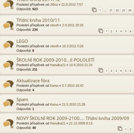
Poslední příspěvek od
Jiška
«
21.8.2012 7:57
Odpovědi:
923
1
21
22
23
24
…
Třídní kniha 2010/11
Poslední příspěvek od
vitsoft
«
2.9.2011 20:26
Odpovědi:
234
1
2
3
4
5
6
LEGO
Poslední příspěvek od
vitsoft
«
16.3.2011 0:26
Odpovědi:
8
ŠKOLNÍ ROK 2009-2010...II POLOLETÍ
Poslední příspěvek od
Hanulka21
«
10.9.2010 21:24
Odpovědi:
211
1
2
3
4
5
6
Aktualizace fóra
Poslední příspěvek od
Kama
«
5.7.2010 18:42
Odpovědi:
4
Spam
Poslední příspěvek od
Kama
«
21.5.2010 21:28
Odpovědi:
1
NOVÝ ŠKOLNÍ ROK 2009-2100.... Třídní kniha 2009/09
Poslední příspěvek od
Hanulka21
«
21.12.2009 0:13
Odpovědi:
40
1
2