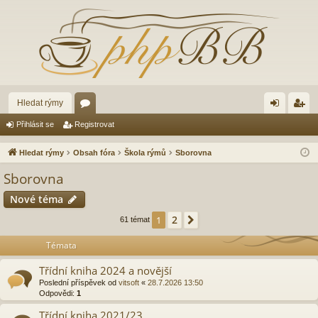
Hledat rýmy
ór
řih
eg
Přihlásit se
Registrovat
a
lá
ist
Hledat rýmy
Obsah fóra
Škola rýmů
Sborovna
sit
ro
Sborovna
se
va
Nové téma
t
2
1
Další
61 témat
Témata
Třídní kniha 2024 a novější
Poslední příspěvek od
vitsoft
«
28.7.2026 13:50
Odpovědi:
1
Třídní kniha 2021/23