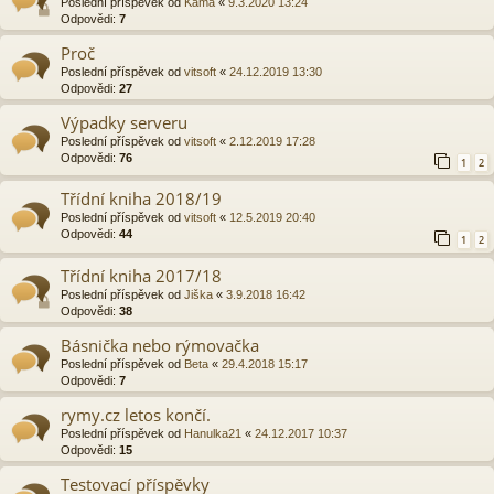
Poslední příspěvek od
Kama
«
9.3.2020 13:24
Odpovědi:
7
Proč
Poslední příspěvek od
vitsoft
«
24.12.2019 13:30
Odpovědi:
27
Výpadky serveru
Poslední příspěvek od
vitsoft
«
2.12.2019 17:28
Odpovědi:
76
1
2
Třídní kniha 2018/19
Poslední příspěvek od
vitsoft
«
12.5.2019 20:40
Odpovědi:
44
1
2
Třídní kniha 2017/18
Poslední příspěvek od
Jiška
«
3.9.2018 16:42
Odpovědi:
38
Básnička nebo rýmovačka
Poslední příspěvek od
Beta
«
29.4.2018 15:17
Odpovědi:
7
rymy.cz letos končí.
Poslední příspěvek od
Hanulka21
«
24.12.2017 10:37
Odpovědi:
15
Testovací příspěvky