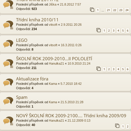
Poslední příspěvek od
Jiška
«
21.8.2012 7:57
Odpovědi:
923
1
21
22
23
24
…
Třídní kniha 2010/11
Poslední příspěvek od
vitsoft
«
2.9.2011 20:26
Odpovědi:
234
1
2
3
4
5
6
LEGO
Poslední příspěvek od
vitsoft
«
16.3.2011 0:26
Odpovědi:
8
ŠKOLNÍ ROK 2009-2010...II POLOLETÍ
Poslední příspěvek od
Hanulka21
«
10.9.2010 21:24
Odpovědi:
211
1
2
3
4
5
6
Aktualizace fóra
Poslední příspěvek od
Kama
«
5.7.2010 18:42
Odpovědi:
4
Spam
Poslední příspěvek od
Kama
«
21.5.2010 21:28
Odpovědi:
1
NOVÝ ŠKOLNÍ ROK 2009-2100.... Třídní kniha 2009/09
Poslední příspěvek od
Hanulka21
«
21.12.2009 0:13
Odpovědi:
40
1
2