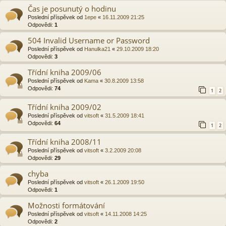
Čas je posunutý o hodinu
Poslední příspěvek od
1epe
«
16.11.2009 21:25
Odpovědi:
1
504 Invalid Username or Password
Poslední příspěvek od
Hanulka21
«
29.10.2009 18:20
Odpovědi:
3
Třídní kniha 2009/06
Poslední příspěvek od
Kama
«
30.8.2009 13:58
Odpovědi:
74
1
2
Třídní kniha 2009/02
Poslední příspěvek od
vitsoft
«
31.5.2009 18:41
Odpovědi:
64
1
2
Třídní kniha 2008/11
Poslední příspěvek od
vitsoft
«
3.2.2009 20:08
Odpovědi:
29
chyba
Poslední příspěvek od
vitsoft
«
26.1.2009 19:50
Odpovědi:
1
Možnosti formátování
Poslední příspěvek od
vitsoft
«
14.11.2008 14:25
Odpovědi:
2