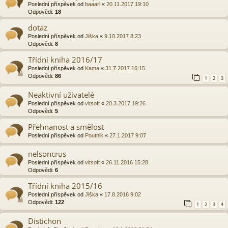
Poslední příspěvek od
baaari
«
20.11.2017 19:10
Odpovědi:
18
dotaz
Poslední příspěvek od
Jiška
«
9.10.2017 8:23
Odpovědi:
8
Třídní kniha 2016/17
Poslední příspěvek od
Kama
«
31.7.2017 16:15
Odpovědi:
86
1
2
3
Neaktivní uživatelé
Poslední příspěvek od
vitsoft
«
20.3.2017 19:26
Odpovědi:
5
Přehnanost a smělost
Poslední příspěvek od
Poutnik
«
27.1.2017 9:07
nelsoncrus
Poslední příspěvek od
vitsoft
«
26.11.2016 15:28
Odpovědi:
6
Třídní kniha 2015/16
Poslední příspěvek od
Jiška
«
17.8.2016 9:02
Odpovědi:
122
1
2
3
4
Distichon