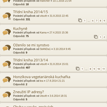
Poslední příspěvek od
Rancher
«
10.1.2016 21:54
Odpovědi:
18
Třídní kniha 2014/15
Poslední příspěvek od
vitsoft
«
31.8.2015 22:45
Odpovědi:
331
1
6
7
8
9
…
Kuchyně
Poslední příspěvek od
Kama
«
27.4.2015 15:36
Odpovědi:
75
1
2
Oženilo se mi synstvo
Poslední příspěvek od
StANDa1
«
3.10.2014 9:45
Odpovědi:
9
Třídní kniha 2013/14
Poslední příspěvek od
vitsoft
«
31.8.2014 15:01
Odpovědi:
407
1
8
9
10
11
…
Honzíkova vegetariánská kuchařka
Poslední příspěvek od
lea
«
17.8.2014 21:21
Odpovědi:
2
Zneužití IP adresy?
Poslední příspěvek od
vitsoft
«
3.6.2014 18:31
Odpovědi:
5
Chyba v soukr. zprávách