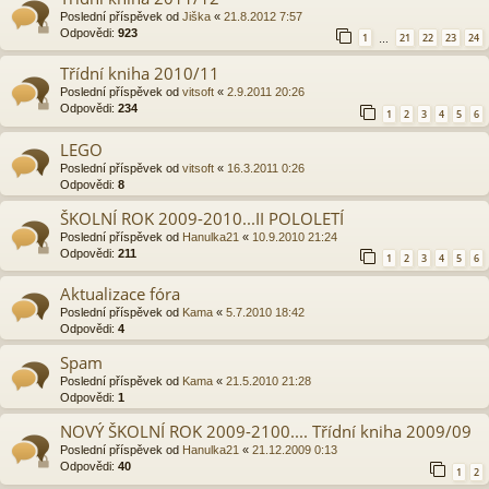
Poslední příspěvek od
Jiška
«
21.8.2012 7:57
Odpovědi:
923
1
21
22
23
24
…
Třídní kniha 2010/11
Poslední příspěvek od
vitsoft
«
2.9.2011 20:26
Odpovědi:
234
1
2
3
4
5
6
LEGO
Poslední příspěvek od
vitsoft
«
16.3.2011 0:26
Odpovědi:
8
ŠKOLNÍ ROK 2009-2010...II POLOLETÍ
Poslední příspěvek od
Hanulka21
«
10.9.2010 21:24
Odpovědi:
211
1
2
3
4
5
6
Aktualizace fóra
Poslední příspěvek od
Kama
«
5.7.2010 18:42
Odpovědi:
4
Spam
Poslední příspěvek od
Kama
«
21.5.2010 21:28
Odpovědi:
1
NOVÝ ŠKOLNÍ ROK 2009-2100.... Třídní kniha 2009/09
Poslední příspěvek od
Hanulka21
«
21.12.2009 0:13
Odpovědi:
40
1
2