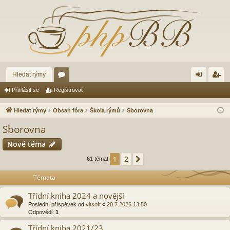
Hledat rýmy
ór
řih
eg
Přihlásit se
Registrovat
a
lá
ist
Hledat rýmy
Obsah fóra
Škola rýmů
Sborovna
sit
ro
Sborovna
se
va
Nové téma
t
2
1
Další
61 témat
Témata
Třídní kniha 2024 a novější
Poslední příspěvek od
vitsoft
«
28.7.2026 13:50
Odpovědi:
1
Třídní kniha 2021/23