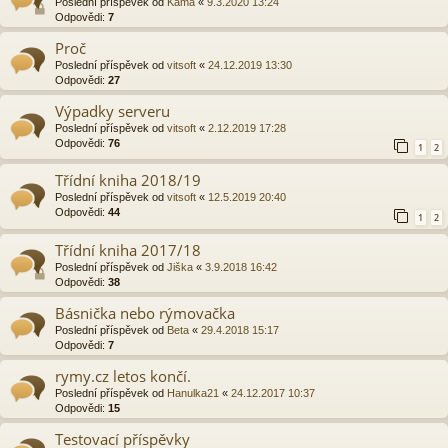
Poslední příspěvek od
Kama
«
9.3.2020 13:24
Odpovědi:
7
Proč
Poslední příspěvek od
vitsoft
«
24.12.2019 13:30
Odpovědi:
27
Výpadky serveru
Poslední příspěvek od
vitsoft
«
2.12.2019 17:28
Odpovědi:
76
1
2
Třídní kniha 2018/19
Poslední příspěvek od
vitsoft
«
12.5.2019 20:40
Odpovědi:
44
1
2
Třídní kniha 2017/18
Poslední příspěvek od
Jiška
«
3.9.2018 16:42
Odpovědi:
38
Básnička nebo rýmovačka
Poslední příspěvek od
Beta
«
29.4.2018 15:17
Odpovědi:
7
rymy.cz letos končí.
Poslední příspěvek od
Hanulka21
«
24.12.2017 10:37
Odpovědi:
15
Testovací příspěvky