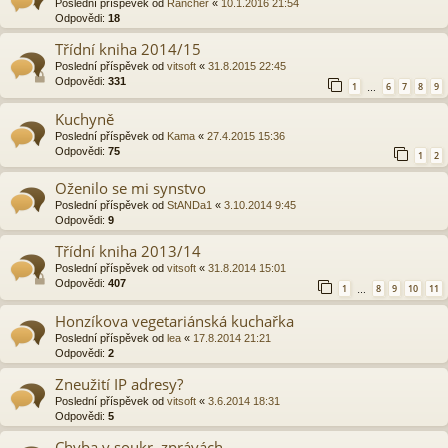
Poslední příspěvek od
Rancher
«
10.1.2016 21:54
Odpovědi:
18
Třídní kniha 2014/15
Poslední příspěvek od
vitsoft
«
31.8.2015 22:45
Odpovědi:
331
1
6
7
8
9
…
Kuchyně
Poslední příspěvek od
Kama
«
27.4.2015 15:36
Odpovědi:
75
1
2
Oženilo se mi synstvo
Poslední příspěvek od
StANDa1
«
3.10.2014 9:45
Odpovědi:
9
Třídní kniha 2013/14
Poslední příspěvek od
vitsoft
«
31.8.2014 15:01
Odpovědi:
407
1
8
9
10
11
…
Honzíkova vegetariánská kuchařka
Poslední příspěvek od
lea
«
17.8.2014 21:21
Odpovědi:
2
Zneužití IP adresy?
Poslední příspěvek od
vitsoft
«
3.6.2014 18:31
Odpovědi:
5
Chyba v soukr. zprávách