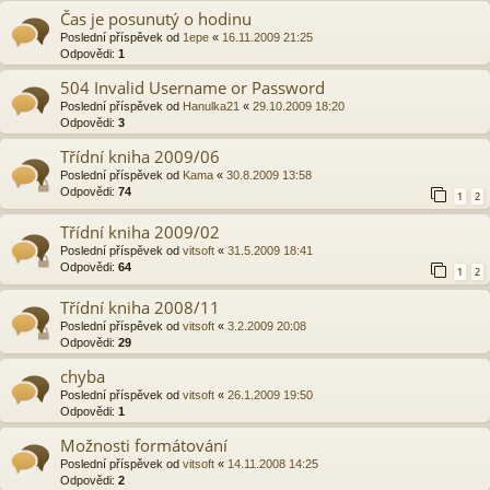
Čas je posunutý o hodinu
Poslední příspěvek od
1epe
«
16.11.2009 21:25
Odpovědi:
1
504 Invalid Username or Password
Poslední příspěvek od
Hanulka21
«
29.10.2009 18:20
Odpovědi:
3
Třídní kniha 2009/06
Poslední příspěvek od
Kama
«
30.8.2009 13:58
Odpovědi:
74
1
2
Třídní kniha 2009/02
Poslední příspěvek od
vitsoft
«
31.5.2009 18:41
Odpovědi:
64
1
2
Třídní kniha 2008/11
Poslední příspěvek od
vitsoft
«
3.2.2009 20:08
Odpovědi:
29
chyba
Poslední příspěvek od
vitsoft
«
26.1.2009 19:50
Odpovědi:
1
Možnosti formátování
Poslední příspěvek od
vitsoft
«
14.11.2008 14:25
Odpovědi:
2