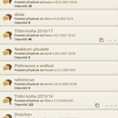
Poslední příspěvek od
baaari
«
20.11.2017 19:10
Odpovědi:
18
dotaz
Poslední příspěvek od
Jiška
«
9.10.2017 8:23
Odpovědi:
8
Třídní kniha 2016/17
Poslední příspěvek od
Kama
«
31.7.2017 16:15
Odpovědi:
86
1
2
3
Neaktivní uživatelé
Poslední příspěvek od
vitsoft
«
20.3.2017 19:26
Odpovědi:
5
Přehnanost a smělost
Poslední příspěvek od
Poutnik
«
27.1.2017 9:07
nelsoncrus
Poslední příspěvek od
vitsoft
«
26.11.2016 15:28
Odpovědi:
6
Třídní kniha 2015/16
Poslední příspěvek od
Jiška
«
17.8.2016 9:02
Odpovědi:
122
1
2
3
4
Distichon