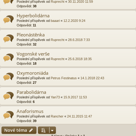
Poslední příspěvek od
Ruprecht
«
30.11.2020 11:59
Odpovědi:
38
Hyperbolidárna
Poslední příspěvek od
baaari
«
12.2.2020 9:24
Odpovědi:
11
Pleonástěnka
Poslední příspěvek od
Ruprecht
«
28.6.2018 7:33
Odpovědi:
32
Vogonské verše
Poslední příspěvek od
Ruprecht
«
25.6.2018 18:35
Odpovědi:
18
Oxymoroniáda
Poslední příspěvek od
Petrus Festinatus
«
14.1.2018 22:43
Odpovědi:
27
Parabolidárna
Poslední příspěvek od
Yan73
«
15.9.2017 11:53
Odpovědi:
6
Anaforismus
Poslední příspěvek od
Rancher
«
24.11.2015 11:47
Odpovědi:
39
Nové téma
8 témat • Stránka
1
z
1