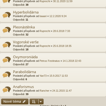
Poslední příspěvek od
Ruprecht
«
30.11.2020 11:59
Odpovědi:
38
Hyperbolidárna
Poslední příspěvek od
baaari
«
12.2.2020 9:24
Odpovědi:
11
Pleonástěnka
Poslední příspěvek od
Ruprecht
«
28.6.2018 7:33
Odpovědi:
32
Vogonské verše
Poslední příspěvek od
Ruprecht
«
25.6.2018 18:35
Odpovědi:
18
Oxymoroniáda
Poslední příspěvek od
Petrus Festinatus
«
14.1.2018 22:43
Odpovědi:
27
Parabolidárna
Poslední příspěvek od
Yan73
«
15.9.2017 11:53
Odpovědi:
6
Anaforismus
Poslední příspěvek od
Rancher
«
24.11.2015 11:47
Odpovědi:
39
Nové téma
8 témat • Stránka
1
z
1