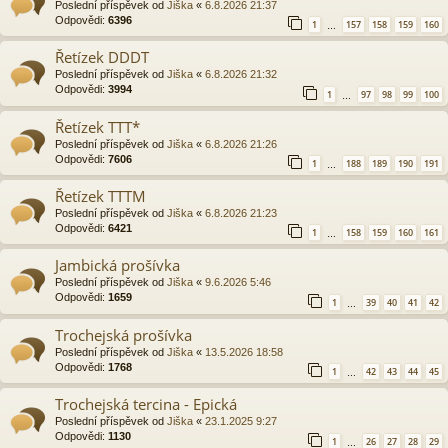
Poslední příspěvek od
Jiška
«
6.8.2026 21:37
Odpovědi:
6396
1
157
158
159
160
…
Řetízek DDDT
Poslední příspěvek od
Jiška
«
6.8.2026 21:32
Odpovědi:
3994
1
97
98
99
100
…
Řetízek TTT*
Poslední příspěvek od
Jiška
«
6.8.2026 21:26
Odpovědi:
7606
1
188
189
190
191
…
Řetízek TTTM
Poslední příspěvek od
Jiška
«
6.8.2026 21:23
Odpovědi:
6421
1
158
159
160
161
…
Jambická prošívka
Poslední příspěvek od
Jiška
«
9.6.2026 5:46
Odpovědi:
1659
1
39
40
41
42
…
Trochejská prošívka
Poslední příspěvek od
Jiška
«
13.5.2026 18:58
Odpovědi:
1768
1
42
43
44
45
…
Trochejská tercina - Epická
Poslední příspěvek od
Jiška
«
23.1.2025 9:27
Odpovědi:
1130
1
26
27
28
29
…