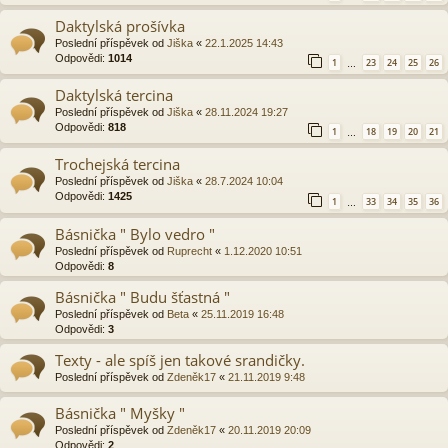
Daktylská prošívka
Poslední příspěvek od
Jiška
«
22.1.2025 14:43
Odpovědi:
1014
1
23
24
25
26
…
Daktylská tercina
Poslední příspěvek od
Jiška
«
28.11.2024 19:27
Odpovědi:
818
1
18
19
20
21
…
Trochejská tercina
Poslední příspěvek od
Jiška
«
28.7.2024 10:04
Odpovědi:
1425
1
33
34
35
36
…
Básnička " Bylo vedro "
Poslední příspěvek od
Ruprecht
«
1.12.2020 10:51
Odpovědi:
8
Básnička " Budu šťastná "
Poslední příspěvek od
Beta
«
25.11.2019 16:48
Odpovědi:
3
Texty - ale spíš jen takové srandičky.
Poslední příspěvek od
Zdeněk17
«
21.11.2019 9:48
Básnička " Myšky "
Poslední příspěvek od
Zdeněk17
«
20.11.2019 20:09
Odpovědi:
2