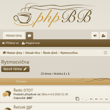
Hledat rýmy
ór
řih
eg
Přihlásit se
Registrovat
a
lá
ist
Hledat rýmy
Obsah fóra
Škola rýmů
Rytmocvična
sit
ro
Rytmocvična
se
va
Nové téma
t
23 témat • Stránka
1
z
1
Témata
Řetěz DTDT
Poslední příspěvek od
Jiška
«
6.8.2026 21:45
Odpovědi:
2457
1
59
60
61
62
…
Řetízek JJJJF