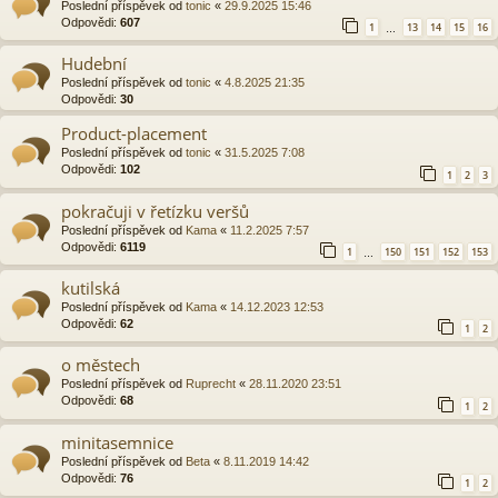
Poslední příspěvek od
tonic
«
29.9.2025 15:46
Odpovědi:
607
1
13
14
15
16
…
Hudební
Poslední příspěvek od
tonic
«
4.8.2025 21:35
Odpovědi:
30
Product-placement
Poslední příspěvek od
tonic
«
31.5.2025 7:08
Odpovědi:
102
1
2
3
pokračuji v řetízku veršů
Poslední příspěvek od
Kama
«
11.2.2025 7:57
Odpovědi:
6119
1
150
151
152
153
…
kutilská
Poslední příspěvek od
Kama
«
14.12.2023 12:53
Odpovědi:
62
1
2
o městech
Poslední příspěvek od
Ruprecht
«
28.11.2020 23:51
Odpovědi:
68
1
2
minitasemnice
Poslední příspěvek od
Beta
«
8.11.2019 14:42
Odpovědi:
76
1
2