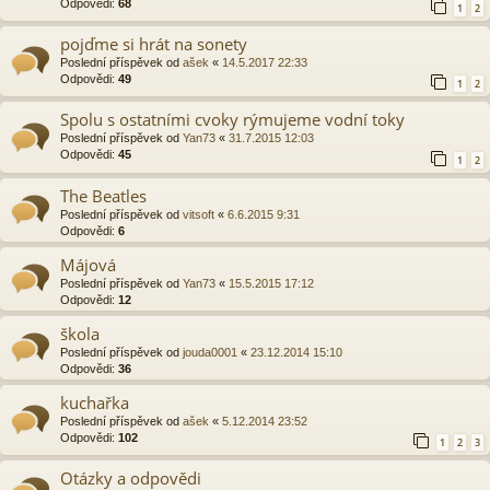
Odpovědi:
68
1
2
pojďme si hrát na sonety
Poslední příspěvek od
ašek
«
14.5.2017 22:33
Odpovědi:
49
1
2
Spolu s ostatními cvoky rýmujeme vodní toky
Poslední příspěvek od
Yan73
«
31.7.2015 12:03
Odpovědi:
45
1
2
The Beatles
Poslední příspěvek od
vitsoft
«
6.6.2015 9:31
Odpovědi:
6
Májová
Poslední příspěvek od
Yan73
«
15.5.2015 17:12
Odpovědi:
12
škola
Poslední příspěvek od
jouda0001
«
23.12.2014 15:10
Odpovědi:
36
kuchařka
Poslední příspěvek od
ašek
«
5.12.2014 23:52
Odpovědi:
102
1
2
3
Otázky a odpovědi