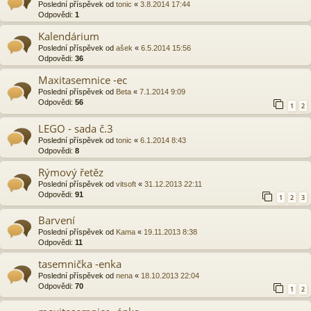
Poslední příspěvek od
tonic
«
3.8.2014 17:44
Odpovědi:
1
Kalendárium
Poslední příspěvek od
ašek
«
6.5.2014 15:56
Odpovědi:
36
Maxitasemnice -ec
Poslední příspěvek od
Beta
«
7.1.2014 9:09
Odpovědi:
56
1
2
LEGO - sada č.3
Poslední příspěvek od
tonic
«
6.1.2014 8:43
Odpovědi:
8
Rýmový řetěz
Poslední příspěvek od
vitsoft
«
31.12.2013 22:11
Odpovědi:
91
1
2
3
Barvení
Poslední příspěvek od
Kama
«
19.11.2013 8:38
Odpovědi:
11
tasemnička -enka
Poslední příspěvek od
nena
«
18.10.2013 22:04
Odpovědi:
70
1
2