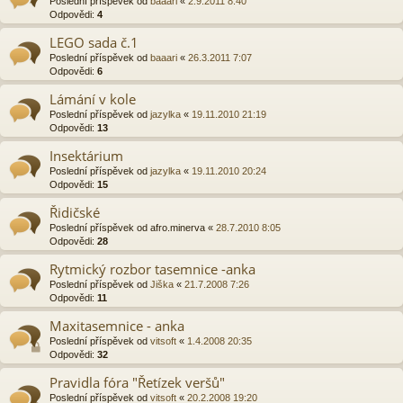
Poslední příspěvek od
baaari
«
2.9.2011 8:40
Odpovědi:
4
LEGO sada č.1
Poslední příspěvek od
baaari
«
26.3.2011 7:07
Odpovědi:
6
Lámání v kole
Poslední příspěvek od
jazylka
«
19.11.2010 21:19
Odpovědi:
13
Insektárium
Poslední příspěvek od
jazylka
«
19.11.2010 20:24
Odpovědi:
15
Řidičské
Poslední příspěvek od
afro.minerva
«
28.7.2010 8:05
Odpovědi:
28
Rytmický rozbor tasemnice -anka
Poslední příspěvek od
Jiška
«
21.7.2008 7:26
Odpovědi:
11
Maxitasemnice - anka
Poslední příspěvek od
vitsoft
«
1.4.2008 20:35
Odpovědi:
32
Pravidla fóra "Řetízek veršů"
Poslední příspěvek od
vitsoft
«
20.2.2008 19:20