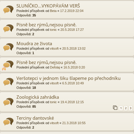
SLUNÍČKO...VYKOPÁVÁM VERŠ
Poslední příspěvek od
Beta
«
17.2.2019 22:04
Odpovědi:
35
Písně bez rýmů,nejsou písně.
Poslední příspěvek od
tonic
«
20.5.2018 17:27
Odpovědi:
2
Moudra ze života
Poslední příspěvek od
vitsoft
«
20.5.2018 13:02
Odpovědi:
1
Písně bez rýmů,nejsou písně.
Poslední příspěvek od
Defolaj
«
16.5.2018 0:20
Veršotepci v jednom šiku šlapeme po přechodníku
Poslední příspěvek od
vitsoft
«
6.5.2018 10:49
Odpovědi:
18
Zoologická zahrádka
Poslední příspěvek od
tonic
«
19.4.2018 12:15
Odpovědi:
85
1
2
3
Terciny dantovské
Poslední příspěvek od
vitsoft
«
21.3.2018 10:55
Odpovědi:
2