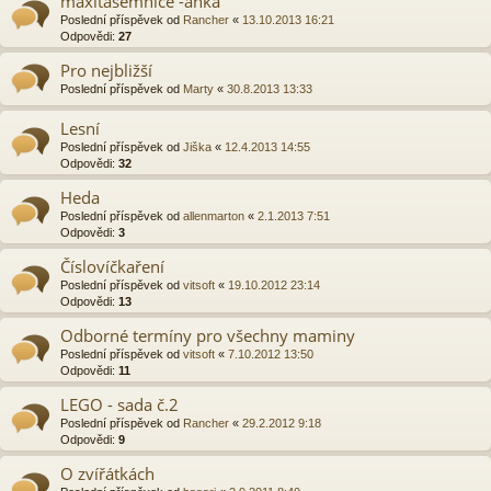
maxitasemnice -ánka
Poslední příspěvek od
Rancher
«
13.10.2013 16:21
Odpovědi:
27
Pro nejbližší
Poslední příspěvek od
Marty
«
30.8.2013 13:33
Lesní
Poslední příspěvek od
Jiška
«
12.4.2013 14:55
Odpovědi:
32
Heda
Poslední příspěvek od
allenmarton
«
2.1.2013 7:51
Odpovědi:
3
Číslovíčkaření
Poslední příspěvek od
vitsoft
«
19.10.2012 23:14
Odpovědi:
13
Odborné termíny pro všechny maminy
Poslední příspěvek od
vitsoft
«
7.10.2012 13:50
Odpovědi:
11
LEGO - sada č.2
Poslední příspěvek od
Rancher
«
29.2.2012 9:18
Odpovědi:
9
O zvířátkách