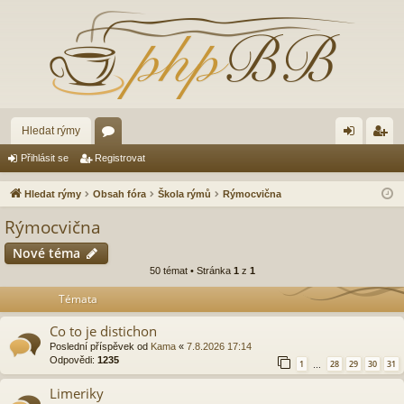
Hledat rýmy
ór
řih
eg
Přihlásit se
Registrovat
a
lá
ist
Hledat rýmy
Obsah fóra
Škola rýmů
Rýmocvična
sit
ro
Rýmocvična
se
va
Nové téma
t
50 témat • Stránka
1
z
1
Témata
Co to je distichon
Poslední příspěvek od
Kama
«
7.8.2026 17:14
Odpovědi:
1235
1
28
29
30
31
…
Limeriky