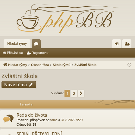
Hledat rýmy
ór
řih
eg
Přihlásit se
Registrovat
a
lá
ist
Hledat rýmy
Obsah fóra
Škola rýmů
Zvláštní škola
sit
ro
Zvláštní škola
se
va
Nové téma
t
2
1
Další
56 témat
Témata
Rada do života
Poslední příspěvek od
tonic
«
31.8.2022 9:20
Odpovědi:
39
SERIÁL PŘEDVOLEBNÍ