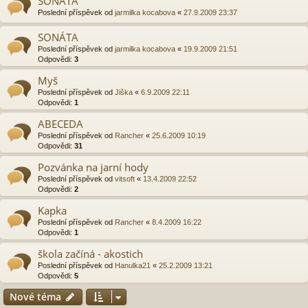
SONÁTA
Poslední příspěvek od
jarmilka kocabova
«
27.9.2009 23:37
SONÁTA
Poslední příspěvek od
jarmilka kocabova
«
19.9.2009 21:51
Odpovědi:
3
Myš
Poslední příspěvek od
Jiška
«
6.9.2009 22:11
Odpovědi:
1
ABECEDA
Poslední příspěvek od
Rancher
«
25.6.2009 10:19
Odpovědi:
31
Pozvánka na jarní hody
Poslední příspěvek od
vitsoft
«
13.4.2009 22:52
Odpovědi:
2
Kapka
Poslední příspěvek od
Rancher
«
8.4.2009 16:22
Odpovědi:
1
škola začíná - akostich
Poslední příspěvek od
Hanulka21
«
25.2.2009 13:21
Odpovědi:
5
Nové téma