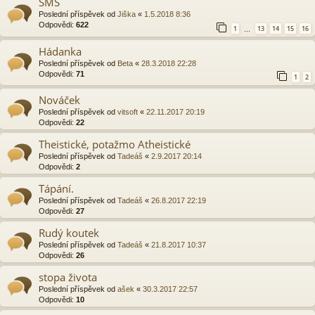
SMS
Poslední příspěvek od
Jiška
«
1.5.2018 8:36
Odpovědi:
622
1
13
14
15
16
…
Hádanka
Poslední příspěvek od
Beta
«
28.3.2018 22:28
Odpovědi:
71
1
2
Nováček
Poslední příspěvek od
vitsoft
«
22.11.2017 20:19
Odpovědi:
22
Theistické, potažmo Atheistické
Poslední příspěvek od
Tadeáš
«
2.9.2017 20:14
Odpovědi:
2
Tápání.
Poslední příspěvek od
Tadeáš
«
26.8.2017 22:19
Odpovědi:
27
Rudý koutek
Poslední příspěvek od
Tadeáš
«
21.8.2017 10:37
Odpovědi:
26
stopa života
Poslední příspěvek od
ašek
«
30.3.2017 22:57
Odpovědi:
10