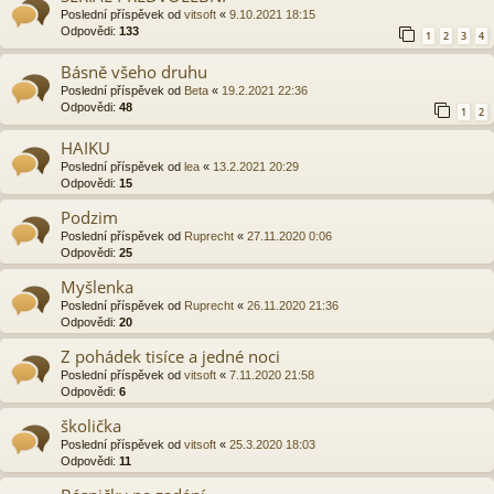
Poslední příspěvek od
vitsoft
«
9.10.2021 18:15
Odpovědi:
133
1
2
3
4
Básně všeho druhu
Poslední příspěvek od
Beta
«
19.2.2021 22:36
Odpovědi:
48
1
2
HAIKU
Poslední příspěvek od
lea
«
13.2.2021 20:29
Odpovědi:
15
Podzim
Poslední příspěvek od
Ruprecht
«
27.11.2020 0:06
Odpovědi:
25
Myšlenka
Poslední příspěvek od
Ruprecht
«
26.11.2020 21:36
Odpovědi:
20
Z pohádek tisíce a jedné noci
Poslední příspěvek od
vitsoft
«
7.11.2020 21:58
Odpovědi:
6
školička
Poslední příspěvek od
vitsoft
«
25.3.2020 18:03
Odpovědi:
11