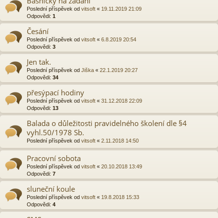
Básničky na zadání
Poslední příspěvek od
vitsoft
«
19.11.2019 21:09
Odpovědi:
1
Česání
Poslední příspěvek od
vitsoft
«
6.8.2019 20:54
Odpovědi:
3
Jen tak.
Poslední příspěvek od
Jiška
«
22.1.2019 20:27
Odpovědi:
34
přesýpací hodiny
Poslední příspěvek od
vitsoft
«
31.12.2018 22:09
Odpovědi:
13
Balada o důležitosti pravidelného školení dle §4
vyhl.50/1978 Sb.
Poslední příspěvek od
vitsoft
«
2.11.2018 14:50
Pracovní sobota
Poslední příspěvek od
vitsoft
«
20.10.2018 13:49
Odpovědi:
7
sluneční koule
Poslední příspěvek od
vitsoft
«
19.8.2018 15:33
Odpovědi:
4