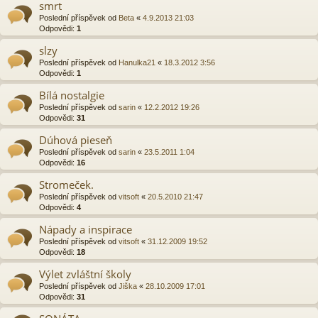
smrt
Poslední příspěvek od
Beta
«
4.9.2013 21:03
Odpovědi:
1
slzy
Poslední příspěvek od
Hanulka21
«
18.3.2012 3:56
Odpovědi:
1
Bílá nostalgie
Poslední příspěvek od
sarin
«
12.2.2012 19:26
Odpovědi:
31
Dúhová pieseň
Poslední příspěvek od
sarin
«
23.5.2011 1:04
Odpovědi:
16
Stromeček.
Poslední příspěvek od
vitsoft
«
20.5.2010 21:47
Odpovědi:
4
Nápady a inspirace
Poslední příspěvek od
vitsoft
«
31.12.2009 19:52
Odpovědi:
18
Výlet zvláštní školy
Poslední příspěvek od
Jiška
«
28.10.2009 17:01
Odpovědi:
31