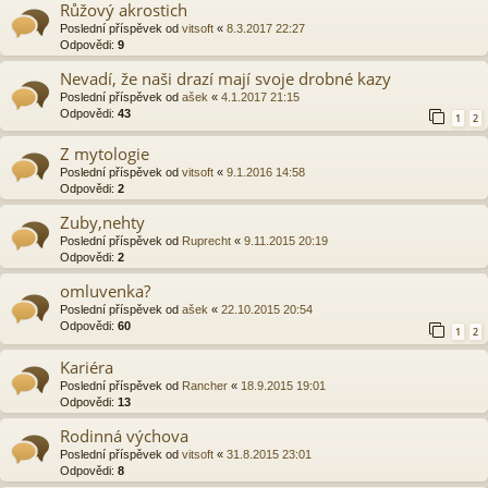
Růžový akrostich
Poslední příspěvek od
vitsoft
«
8.3.2017 22:27
Odpovědi:
9
Nevadí, že naši drazí mají svoje drobné kazy
Poslední příspěvek od
ašek
«
4.1.2017 21:15
Odpovědi:
43
1
2
Z mytologie
Poslední příspěvek od
vitsoft
«
9.1.2016 14:58
Odpovědi:
2
Zuby,nehty
Poslední příspěvek od
Ruprecht
«
9.11.2015 20:19
Odpovědi:
2
omluvenka?
Poslední příspěvek od
ašek
«
22.10.2015 20:54
Odpovědi:
60
1
2
Kariéra
Poslední příspěvek od
Rancher
«
18.9.2015 19:01
Odpovědi:
13
Rodinná výchova
Poslední příspěvek od
vitsoft
«
31.8.2015 23:01
Odpovědi:
8