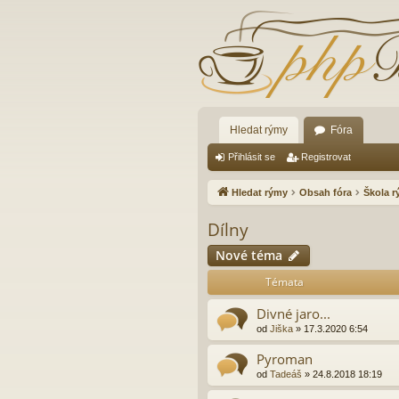
Hledat rýmy
Fóra
Přihlásit se
Registrovat
Hledat rýmy
Obsah fóra
Škola 
Dílny
Nové téma
Témata
Divné jaro...
od
Jiška
»
17.3.2020 6:54
Pyroman
od
Tadeáš
»
24.8.2018 18:19