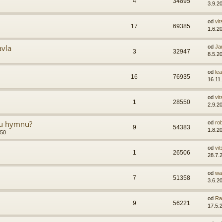
4
34895
3.9.2
od
vit
17
69385
1.6.2
avla
od
Ja
3
32947
8.5.2
od
lea
16
76935
16.11
od
vit
1
28550
2.9.2
ou hymnu?
od
ro
9
54383
1.8.2
:50
od
vit
1
26506
28.7.
od
wa
7
51358
3.6.2
od
Ra
9
56221
17.5.