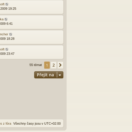
soft
.2009 19:25
ška
2009 6:41
ncher
2009 18:28
soft
2009 23:47
2
1
Další
55 témat
Přejít na
s z fóra
Všechny časy jsou v
UTC+02:00