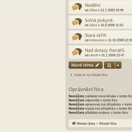
Nedělní
od
Jiška
»
12.7.2009 19:49
Solná jeskyně.
od
Jiška
»
16.9.2009 11:53
Stará skříň
od
knihovnice
»
11.10.2008 22:3
Nad dotazy čtenářů
od
vitsoft
»
31.1.2009 23:47
Nové téma
Vrátit se na Obsah fóra
Oprávnění fóra
Nemůžete
zakládat nová témata v tomto fó
Nemůžete
odpovídat v tomto fóru
Nemůžete
upravovat své příspěvky v tomto
Nemůžete
mazat své příspěvky v tomto fór
Nemůžete
přikládat soubory v tomto fóru
Hledat rýmy
Obsah fóra