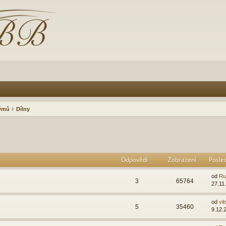
rýmů
Dílny
Odpovědi
Zobrazení
Posle
od
Ru
3
65764
27.11
od
vit
5
35460
9.12.