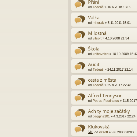
Přání
od
Tadeáš
»
16.6.2018 13:05
Válka
od
mhorak
»
5.11.2011 15:01
Milostná
od
vitsoft
»
4.10.2008 21:34
Škola
od
knihovnice
»
10.10.2009 15:4
Audit
od
Tadeáš
»
24.11.2017 22:14
cesta z města
od
Tadeáš
»
25.8.2017 22:48
Alfred Tennyson
od
Petrus Festinatus
»
11.5.2017
Ach ty moje začátky
od
baggins101
»
4.3.2017 22:24
Klukovská
od
vitsoft
»
9.6.2008 20:03