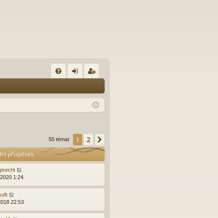
FA
řih
eg
Q
lá
ist
sit
ro
se
va
2
1
Další
55 témat
t
dní příspěvek
precht
.2020 1:24
soft
2018 22:53