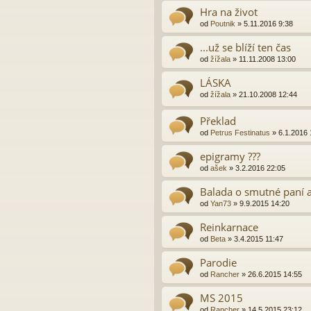
Hra na život
od
Poutnik
»
5.11.2016 9:38
...už se blíží ten čas
od
žížala
»
11.11.2008 13:00
LÁSKA
od
žížala
»
21.10.2008 12:44
Překlad
od
Petrus Festinatus
»
6.1.2016 
epigramy ???
od
ašek
»
3.2.2016 22:05
Balada o smutné paní a
od
Yan73
»
9.9.2015 14:20
Reinkarnace
od
Beta
»
3.4.2015 11:47
Parodie
od
Rancher
»
26.6.2015 14:55
MS 2015
od
Rancher
»
14.5.2015 23:12