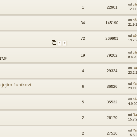
od
vit
1
22961
12.11
od
aš
34
145190
21.9.
od
aš
72
269901
19.7.
1
2
od
vit
19
79262
8.4.2
17:04
od
Ra
4
29324
23.2.
 jejím čuníkovi
od
Ya
6
36026
23.11
od
aš
5
35532
4.9.2
od
Ra
2
26170
15.7.
od
Ya
2
27516
15.5.