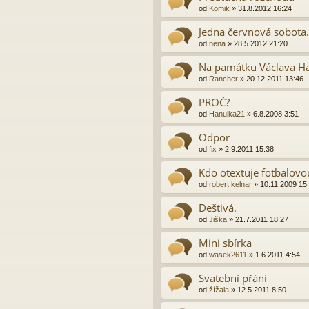
od
Komik
»
31.8.2012 16:24
Jedna červnová sobota.
od
nena
»
28.5.2012 21:20
Na památku Václava H
od
Rancher
»
20.12.2011 13:46
PROČ?
od
Hanulka21
»
6.8.2008 3:51
Odpor
od
fix
»
2.9.2011 15:38
Kdo otextuje fotbalov
od
robert.kelnar
»
10.11.2009 15
Deštivá.
od
Jiška
»
21.7.2011 18:27
Mini sbírka
od
wasek2611
»
1.6.2011 4:54
Svatební přání
od
žížala
»
12.5.2011 8:50