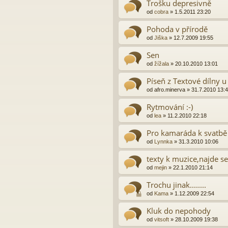
Trošku depresivně
od
cobra
»
1.5.2011 23:20
Pohoda v přírodě
od
Jiška
»
12.7.2009 19:55
Sen
od
žížala
»
20.10.2010 13:01
Píseň z Textové dílny u
od
afro.minerva
»
31.7.2010 13:
Rytmování :-)
od
lea
»
11.2.2010 22:18
Pro kamaráda k svatbě
od
Lynnka
»
31.3.2010 10:06
texty k muzice,najde s
od
mejin
»
22.1.2010 21:14
Trochu jinak........
od
Kama
»
1.12.2009 22:54
Kluk do nepohody
od
vitsoft
»
28.10.2009 19:38