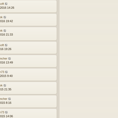
soft
.2016 14:26
ek
2016 19:42
ek
2016 21:33
soft
016 19:26
ncher
2016 13:49
n73
.2015 9:40
ek
015 21:35
ncher
2015 8:16
n73
2015 14:06