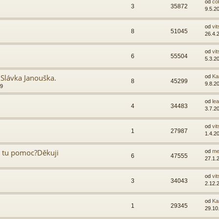
od
co
3
35872
9.5.2
od
vit
8
51045
26.4.
od
vit
6
55504
5.3.2
 Slávka Janouška.
od
Ka
8
45299
9.8.2
49
od
lea
4
34483
3.7.2
od
vit
1
27987
1.4.2
e tu pomoc?Děkuji
od
me
6
47555
27.1.
od
vit
3
34043
2.12.
od
Ka
1
29345
29.10