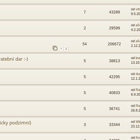
od
vit
7
43289
9.5.2
od
aš
2
29599
4.2.2
od
aš
54
206672
2.12.
1
2
atební dar :-)
od
lea
5
38813
13.10
od
du
5
42295
12.1.
od
Ra
5
40833
6.9.2
od
Ra
5
36741
26.8.
ticky podzimní)
od
Wi
3
33344
23.12
od
Ko