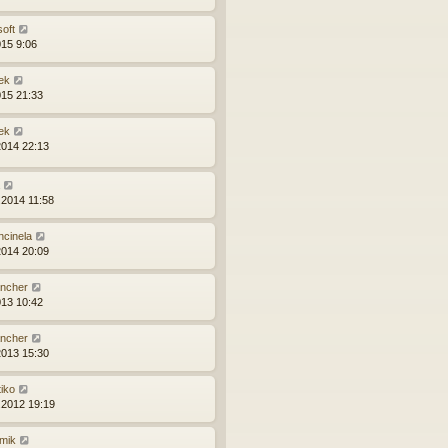
soft
015 9:06
ek
015 21:33
ek
2014 22:13
.2014 11:58
ncinela
2014 20:09
ncher
013 10:42
ncher
2013 15:30
tiko
.2012 19:19
mik