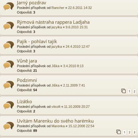
Jarný pozdrav
Poslední příspěvek od
Rancher
«
22.6.2011 14:32
Odpovědi:
3
Rýmová nástraha rappera Ladjaha
Poslední příspěvek od
jazylka
«
9.6.2010 15:31
Odpovědi:
3
Pajík - pohlaví tajík
Poslední příspěvek od
jazylka
«
24.4.2010 12:47
Odpovědi:
3
Vůně jara
Poslední příspěvek od
Jiška
«
3.4.2010 8:13
Odpovědi:
21
Podzimní
Poslední příspěvek od
Jiška
«
2.11.2009 7:41
Odpovědi:
54
1
2
Lízátko
Poslední příspěvek od
vitsoft
«
11.10.2009 20:27
Odpovědi:
2
Uvítám Marenku do svého harémku
Poslední příspěvek od
Marenka
«
15.12.2008 22:54
Odpovědi:
89
1
2
3