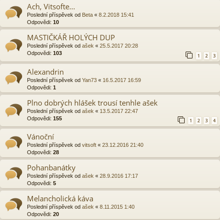
Ach, Vitsofte...
Poslední příspěvek od
Beta
«
8.2.2018 15:41
Odpovědi:
10
MASTIČKÁŘ HOLÝCH DUP
Poslední příspěvek od
ašek
«
25.5.2017 20:28
Odpovědi:
103
1
2
3
Alexandrin
Poslední příspěvek od
Yan73
«
16.5.2017 16:59
Odpovědi:
1
Plno dobrých hlášek trousí tenhle ašek
Poslední příspěvek od
ašek
«
13.5.2017 22:47
Odpovědi:
155
1
2
3
4
Vánoční
Poslední příspěvek od
vitsoft
«
23.12.2016 21:40
Odpovědi:
28
Pohanbanátky
Poslední příspěvek od
ašek
«
28.9.2016 17:17
Odpovědi:
5
Melancholická káva
Poslední příspěvek od
ašek
«
8.11.2015 1:40
Odpovědi:
20