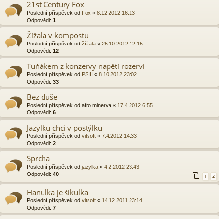
21st Century Fox
Poslední příspěvek od
Fox
«
8.12.2012 16:13
Odpovědi:
1
Žížala v kompostu
Poslední příspěvek od
žížala
«
25.10.2012 12:15
Odpovědi:
12
Tuňákem z konzervy napětí rozervi
Poslední příspěvek od
PSIII
«
8.10.2012 23:02
Odpovědi:
33
Bez duše
Poslední příspěvek od
afro.minerva
«
17.4.2012 6:55
Odpovědi:
6
Jazylku chci v postýlku
Poslední příspěvek od
vitsoft
«
7.4.2012 14:33
Odpovědi:
2
Sprcha
Poslední příspěvek od
jazylka
«
4.2.2012 23:43
Odpovědi:
40
1
2
Hanulka je šikulka
Poslední příspěvek od
vitsoft
«
14.12.2011 23:14
Odpovědi:
7