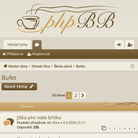
Hledat rýmy
ór
řih
eg
Přihlásit se
Registrovat
a
lá
ist
Hledat rýmy
Obsah fóra
Škola rýmů
Bufet
sit
ro
Bufet
se
va
Nové téma
t
2
1
Další
56 témat
Témata
Jíška plní naše bříška
Poslední příspěvek od
Jiška
«
6.8.2026 21:17
Odpovědi:
235
1
2
3
4
5
6