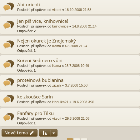
Abiturienti
Poslední příspěvek od
vitsoft
«
18.10.2008 21:58
Jen piš více, knihovnice!
Poslední příspěvek od
knihovnice
«
14.8.2008 21:14
Odpovědi:
2
Nejen okurek je Znojemský
Poslední příspěvek od
Kama
«
4.8.2008 21:24
Odpovědi:
1
Koření Sedmero vůní
Poslední příspěvek od
Kama
«
23.7.2008 10:49
Odpovědi:
1
proteinová bublanina
Poslední příspěvek od
žížala
«
3.7.2008 15:58
ke zkoušce Sarin
Poslední příspěvek od
Hanulka21
«
19.6.2008 3:31
Fanfáry pro Tilku
Poslední příspěvek od
vitsoft
«
29.3.2008 21:08
Odpovědi:
1
Nové téma