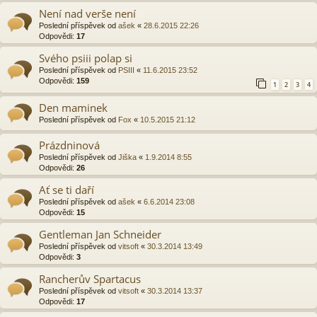
Není nad verše není
Poslední příspěvek od
ašek
«
28.6.2015 22:26
Odpovědi:
17
Svého psiii polap si
Poslední příspěvek od
PSIII
«
11.6.2015 23:52
Odpovědi:
159
1
2
3
4
Den maminek
Poslední příspěvek od
Fox
«
10.5.2015 21:12
Prázdninová
Poslední příspěvek od
Jiška
«
1.9.2014 8:55
Odpovědi:
26
Ať se ti daří
Poslední příspěvek od
ašek
«
6.6.2014 23:08
Odpovědi:
15
Gentleman Jan Schneider
Poslední příspěvek od
vitsoft
«
30.3.2014 13:49
Odpovědi:
3
Rancherův Spartacus
Poslední příspěvek od
vitsoft
«
30.3.2014 13:37
Odpovědi:
17