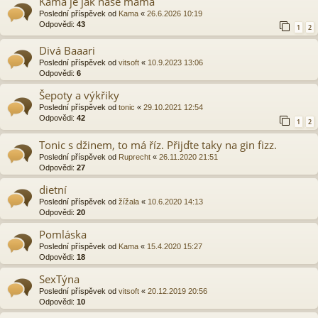
Kama je jak naše máma
Poslední příspěvek od
Kama
«
26.6.2026 10:19
Odpovědi:
43
1
2
Divá Baaari
Poslední příspěvek od
vitsoft
«
10.9.2023 13:06
Odpovědi:
6
Šepoty a výkřiky
Poslední příspěvek od
tonic
«
29.10.2021 12:54
Odpovědi:
42
1
2
Tonic s džinem, to má říz. Přijďte taky na gin fizz.
Poslední příspěvek od
Ruprecht
«
26.11.2020 21:51
Odpovědi:
27
dietní
Poslední příspěvek od
žížala
«
10.6.2020 14:13
Odpovědi:
20
Pomláska
Poslední příspěvek od
Kama
«
15.4.2020 15:27
Odpovědi:
18
SexTýna
Poslední příspěvek od
vitsoft
«
20.12.2019 20:56
Odpovědi:
10