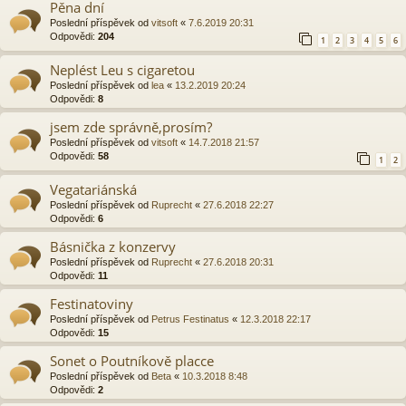
Pěna dní
Poslední příspěvek od
vitsoft
«
7.6.2019 20:31
Odpovědi:
204
1
2
3
4
5
6
Neplést Leu s cigaretou
Poslední příspěvek od
lea
«
13.2.2019 20:24
Odpovědi:
8
jsem zde správně,prosím?
Poslední příspěvek od
vitsoft
«
14.7.2018 21:57
Odpovědi:
58
1
2
Vegatariánská
Poslední příspěvek od
Ruprecht
«
27.6.2018 22:27
Odpovědi:
6
Básnička z konzervy
Poslední příspěvek od
Ruprecht
«
27.6.2018 20:31
Odpovědi:
11
Festinatoviny
Poslední příspěvek od
Petrus Festinatus
«
12.3.2018 22:17
Odpovědi:
15
Sonet o Poutníkově placce
Poslední příspěvek od
Beta
«
10.3.2018 8:48
Odpovědi:
2