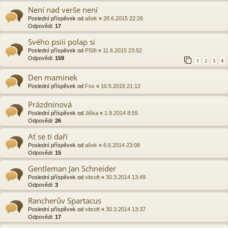
Není nad verše není
Poslední příspěvek od
ašek
«
28.6.2015 22:26
Odpovědi:
17
Svého psiii polap si
Poslední příspěvek od
PSIII
«
11.6.2015 23:52
Odpovědi:
159
1
2
3
4
Den maminek
Poslední příspěvek od
Fox
«
10.5.2015 21:12
Prázdninová
Poslední příspěvek od
Jiška
«
1.9.2014 8:55
Odpovědi:
26
Ať se ti daří
Poslední příspěvek od
ašek
«
6.6.2014 23:08
Odpovědi:
15
Gentleman Jan Schneider
Poslední příspěvek od
vitsoft
«
30.3.2014 13:49
Odpovědi:
3
Rancherův Spartacus
Poslední příspěvek od
vitsoft
«
30.3.2014 13:37
Odpovědi:
17