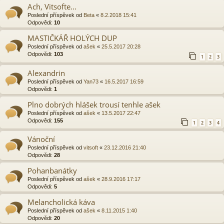
Ach, Vitsofte...
Poslední příspěvek od
Beta
«
8.2.2018 15:41
Odpovědi:
10
MASTIČKÁŘ HOLÝCH DUP
Poslední příspěvek od
ašek
«
25.5.2017 20:28
Odpovědi:
103
1
2
3
Alexandrin
Poslední příspěvek od
Yan73
«
16.5.2017 16:59
Odpovědi:
1
Plno dobrých hlášek trousí tenhle ašek
Poslední příspěvek od
ašek
«
13.5.2017 22:47
Odpovědi:
155
1
2
3
4
Vánoční
Poslední příspěvek od
vitsoft
«
23.12.2016 21:40
Odpovědi:
28
Pohanbanátky
Poslední příspěvek od
ašek
«
28.9.2016 17:17
Odpovědi:
5
Melancholická káva
Poslední příspěvek od
ašek
«
8.11.2015 1:40
Odpovědi:
20