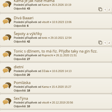
Kama je jak naše máma
Poslední příspěvek od
Kama
«
26.6.2026 10:19
Odpovědi:
43
1
2
Divá Baaari
Poslední příspěvek od
vitsoft
«
10.9.2023 13:06
Odpovědi:
6
Šepoty a výkřiky
Poslední příspěvek od
tonic
«
29.10.2021 12:54
Odpovědi:
42
1
2
Tonic s džinem, to má říz. Přijďte taky na gin fizz.
Poslední příspěvek od
Ruprecht
«
26.11.2020 21:51
Odpovědi:
27
dietní
Poslední příspěvek od
žížala
«
10.6.2020 14:13
Odpovědi:
20
Pomláska
Poslední příspěvek od
Kama
«
15.4.2020 15:27
Odpovědi:
18
SexTýna
Poslední příspěvek od
vitsoft
«
20.12.2019 20:56
Odpovědi:
10