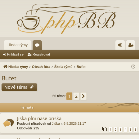
Hledat rýmy
ór
řih
eg
Přihlásit se
Registrovat
a
lá
ist
Hledat rýmy
Obsah fóra
Škola rýmů
Bufet
sit
ro
Bufet
se
va
Nové téma
t
2
1
Další
56 témat
Témata
Jíška plní naše bříška
Poslední příspěvek od
Jiška
«
6.8.2026 21:17
Odpovědi:
235
1
2
3
4
5
6