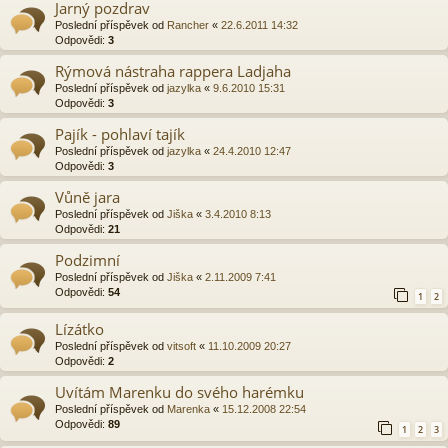
Jarný pozdrav
Poslední příspěvek od
Rancher
«
22.6.2011 14:32
Odpovědi:
3
Rýmová nástraha rappera Ladjaha
Poslední příspěvek od
jazylka
«
9.6.2010 15:31
Odpovědi:
3
Pajík - pohlaví tajík
Poslední příspěvek od
jazylka
«
24.4.2010 12:47
Odpovědi:
3
Vůně jara
Poslední příspěvek od
Jiška
«
3.4.2010 8:13
Odpovědi:
21
Podzimní
Poslední příspěvek od
Jiška
«
2.11.2009 7:41
Odpovědi:
54
1
2
Lízátko
Poslední příspěvek od
vitsoft
«
11.10.2009 20:27
Odpovědi:
2
Uvítám Marenku do svého harémku
Poslední příspěvek od
Marenka
«
15.12.2008 22:54
Odpovědi:
89
1
2
3