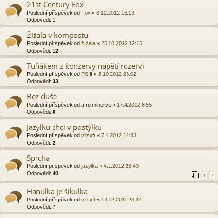
21st Century Fox
Poslední příspěvek od
Fox
«
8.12.2012 16:13
Odpovědi:
1
Žížala v kompostu
Poslední příspěvek od
žížala
«
25.10.2012 12:15
Odpovědi:
12
Tuňákem z konzervy napětí rozervi
Poslední příspěvek od
PSIII
«
8.10.2012 23:02
Odpovědi:
33
Bez duše
Poslední příspěvek od
afro.minerva
«
17.4.2012 6:55
Odpovědi:
6
Jazylku chci v postýlku
Poslední příspěvek od
vitsoft
«
7.4.2012 14:33
Odpovědi:
2
Sprcha
Poslední příspěvek od
jazylka
«
4.2.2012 23:43
Odpovědi:
40
1
2
Hanulka je šikulka
Poslední příspěvek od
vitsoft
«
14.12.2011 23:14
Odpovědi:
7