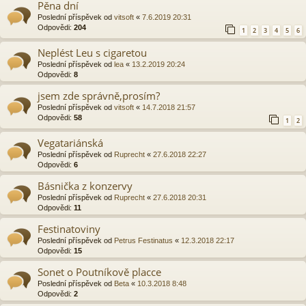
Pěna dní
Poslední příspěvek od
vitsoft
«
7.6.2019 20:31
Odpovědi:
204
1
2
3
4
5
6
Neplést Leu s cigaretou
Poslední příspěvek od
lea
«
13.2.2019 20:24
Odpovědi:
8
jsem zde správně,prosím?
Poslední příspěvek od
vitsoft
«
14.7.2018 21:57
Odpovědi:
58
1
2
Vegatariánská
Poslední příspěvek od
Ruprecht
«
27.6.2018 22:27
Odpovědi:
6
Básnička z konzervy
Poslední příspěvek od
Ruprecht
«
27.6.2018 20:31
Odpovědi:
11
Festinatoviny
Poslední příspěvek od
Petrus Festinatus
«
12.3.2018 22:17
Odpovědi:
15
Sonet o Poutníkově placce
Poslední příspěvek od
Beta
«
10.3.2018 8:48
Odpovědi:
2