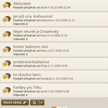
Abiturienti
Poslední příspěvek od
vitsoft
«
18.10.2008 21:58
Jen piš více, knihovnice!
Poslední příspěvek od
knihovnice
«
14.8.2008 21:14
Odpovědi:
2
Nejen okurek je Znojemský
Poslední příspěvek od
Kama
«
4.8.2008 21:24
Odpovědi:
1
Koření Sedmero vůní
Poslední příspěvek od
Kama
«
23.7.2008 10:49
Odpovědi:
1
proteinová bublanina
Poslední příspěvek od
žížala
«
3.7.2008 15:58
ke zkoušce Sarin
Poslední příspěvek od
Hanulka21
«
19.6.2008 3:31
Fanfáry pro Tilku
Poslední příspěvek od
vitsoft
«
29.3.2008 21:08
Odpovědi:
1
Nové téma