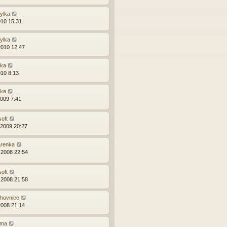
zylka
010 15:31
zylka
2010 12:47
ška
010 8:13
ška
2009 7:41
soft
.2009 20:27
renka
.2008 22:54
soft
.2008 21:58
ihovnice
2008 21:14
ma