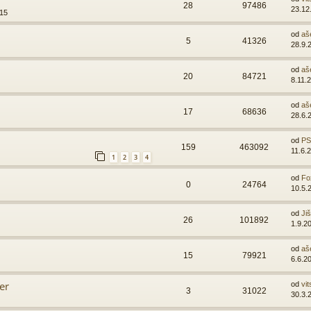
28
97486
23.12
:15
od
aš
5
41326
28.9.
od
aš
20
84721
8.11.
od
aš
17
68636
28.6.
od
PSI
159
463092
11.6.
1
2
3
4
od
Fo
0
24764
10.5.
od
Ji
26
101892
1.9.2
od
aš
15
79921
6.6.2
er
od
vit
3
31022
30.3.