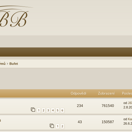
rýmů
Bufet
Odpovědi
Zobrazení
Posle
od
Ji
234
761540
2.8.2
1
2
3
4
5
6
a
od
Ka
43
150587
26.6.
1
2