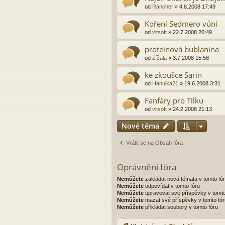
od
Rancher
»
4.8.2008 17:49
Koření Sedmero vůní
od
vitsoft
»
22.7.2008 20:49
proteinová bublanina
od
žížala
»
3.7.2008 15:58
ke zkoušce Sarin
od
Hanulka21
»
19.6.2008 3:31
Fanfáry pro Tilku
od
vitsoft
»
24.2.2008 21:13
Nové téma
Vrátit se na Obsah fóra
Oprávnění fóra
Nemůžete
zakládat nová témata v tomto fó
Nemůžete
odpovídat v tomto fóru
Nemůžete
upravovat své příspěvky v tomto
Nemůžete
mazat své příspěvky v tomto fór
Nemůžete
přikládat soubory v tomto fóru