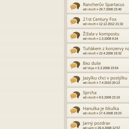
Rancherův Spartacus
od
vitsoft
»
29.7.2008 23:40
21st Century Fox
od
vitsoft
»
12.12.2012 21:32
Žížala v kompostu
od
vitsoft
»
1.3.2008 9:24
Tuňákem z konzervy na
od
vitsoft
»
22.4.2008 19:32
Bez duše
od
Vega
»
5.3.2008 23:54
Jazylku chci v postýlku
od
vitsoft
»
7.4.2010 20:13
Sprcha
od
vitsoft
»
8.5.2008 23:19
Hanulka je šikulka
od
vitsoft
»
17.4.2008 19:23
Jarný pozdrav
od
sarin
»
26.4.2008 12:57