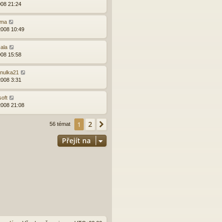
008 21:24
ma
2008 10:49
žala
008 15:58
nulka21
2008 3:31
soft
2008 21:08
2
1
Další
56 témat
Přejít na