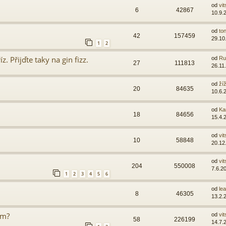
od
vit
6
42867
10.9.
od
ton
42
157459
29.10
1
2
z. Přijďte taky na gin fizz.
od
Ru
27
111813
26.11
od
ží
20
84635
10.6.
od
Ka
18
84656
15.4.
od
vit
10
58848
20.12
od
vit
204
550008
7.6.2
1
2
3
4
5
6
od
lea
8
46305
13.2.
ím?
od
vit
58
226199
14.7.