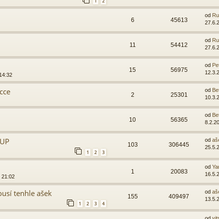
1
2
od
Ru
6
45613
27.6.
od
Ru
11
54412
27.6.
od
Pe
15
56975
12.3.
14:32
cce
od
Be
2
25301
10.3.
od
Be
10
56365
8.2.2
DUP
od
aš
103
306445
25.5.
1
2
3
od
Ya
1
20083
16.5.
 21:02
ousí tenhle ašek
od
aš
155
409497
13.5.
1
2
3
4
od
vit