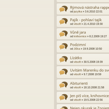
Rýmová nástraha rappe
od
jazylka
»
3.6.2010 22:01
Pajík - pohlaví tajík
od
vitsoft
»
21.4.2010 19:30
Vůně jara
od
knihovnice
»
8.2.2009 19:27
Podzimní
od
Jiška
»
19.9.2008 10:50
Lízátko
od
vitsoft
»
30.5.2008 19:39
Uvítám Marenku do s
od
vitsoft
»
9.7.2008 19:59
Abiturienti
od
vitsoft
»
18.10.2008 21:58
Jen piš více, knihovnice
od
vitsoft
»
19.5.2008 22:56
Nejen okurek je Znoje