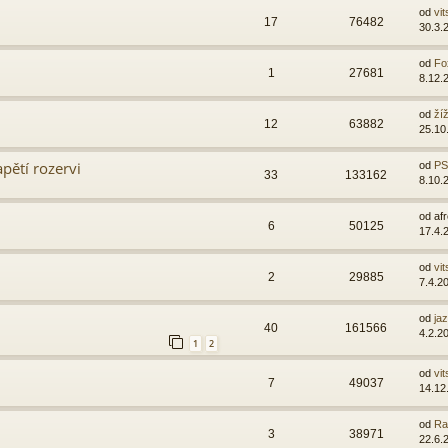
od
vit
17
76482
30.3.
od
Fo
1
27681
8.12.
od
ží
12
63882
25.10
pětí rozervi
od
PSI
33
133162
8.10.
od
af
6
50125
17.4.
od
vit
2
29885
7.4.2
od
ja
40
161566
4.2.2
1
2
od
vit
7
49037
14.12
od
Ra
3
38971
22.6.