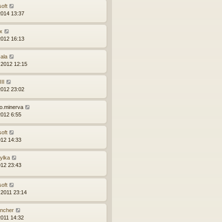
soft
2014 13:37
x
2012 16:13
žala
.2012 12:15
II
2012 23:02
ro.minerva
2012 6:55
soft
012 14:33
zylka
012 23:43
soft
.2011 23:14
ncher
2011 14:32