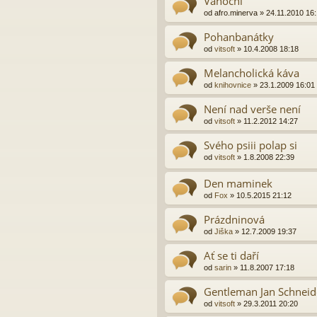
Vánoční
od
afro.minerva
»
24.11.2010 16
Pohanbanátky
od
vitsoft
»
10.4.2008 18:18
Melancholická káva
od
knihovnice
»
23.1.2009 16:01
Není nad verše není
od
vitsoft
»
11.2.2012 14:27
Svého psiii polap si
od
vitsoft
»
1.8.2008 22:39
Den maminek
od
Fox
»
10.5.2015 21:12
Prázdninová
od
Jiška
»
12.7.2009 19:37
Ať se ti daří
od
sarin
»
11.8.2007 17:18
Gentleman Jan Schneid
od
vitsoft
»
29.3.2011 20:20