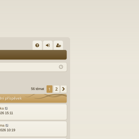
FA
řih
eg
Q
lá
ist
sit
ro
se
va
2
1
Další
56 témat
t
dní příspěvek
ška
026 15:11
ma
2026 10:19