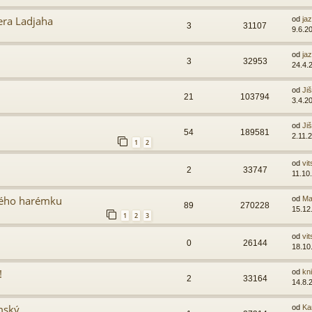
ra Ladjaha
od
ja
3
31107
9.6.2
od
ja
3
32953
24.4.
od
Ji
21
103794
3.4.2
od
Ji
54
189581
2.11.
1
2
od
vit
2
33747
11.10
vého harémku
od
Ma
89
270228
15.12
1
2
3
od
vit
0
26144
18.10
!
od
kn
2
33164
14.8.
mský
od
Ka