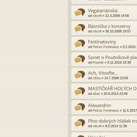
Vegatariánská
od
vitsoft
»
22.3.2008 14:56
Básnička z konzervy
od
vitsoft
»
30.10.2008 19:57
Festinatoviny
od
Petrus Festinatus
»
9.2.2016 
Sonet o Poutníkově pla
od
Poutnik
»
9.11.2016 19:38
Ach, Vitsofte...
od
Jiška
»
14.7.2008 23:09
MASTIČKÁŘ HOLÝCH 
od
ašek
»
20.6.2014 23:49
Alexandrin
od
Petrus Festinatus
»
11.5.2017
Plno dobrých hlášek tr
od
vitsoft
»
8.5.2014 11:36