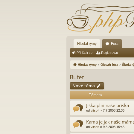
Hledat rýmy
Fóra
Přihlásit se
Registrovat
Hledat rýmy
Obsah fóra
Škola 
Bufet
Nové téma
Témata
Jíška plní naše bříška
od
vitsoft
»
7.7.2008 22:36
Kama je jak naše mám
od
vitsoft
»
9.3.2008 15:45