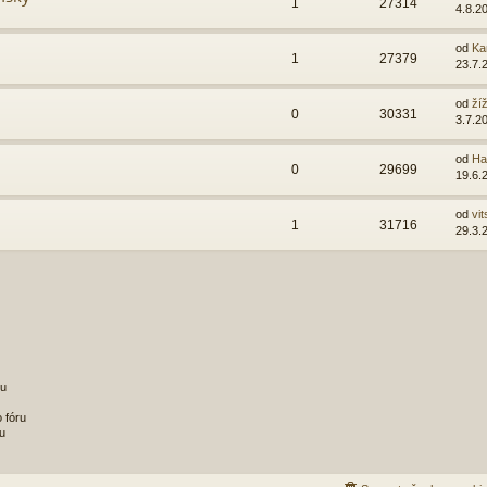
1
27314
4.8.2
od
Ka
1
27379
23.7.
od
ží
0
30331
3.7.2
od
Ha
0
29699
19.6.
od
vit
1
31716
29.3.
ru
 fóru
u