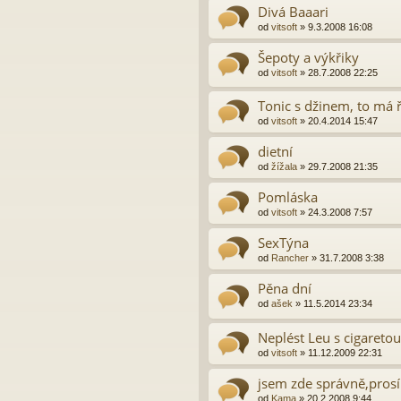
Divá Baaari
od
vitsoft
»
9.3.2008 16:08
Šepoty a výkřiky
od
vitsoft
»
28.7.2008 22:25
Tonic s džinem, to má ří
od
vitsoft
»
20.4.2014 15:47
dietní
od
žížala
»
29.7.2008 21:35
Pomláska
od
vitsoft
»
24.3.2008 7:57
SexTýna
od
Rancher
»
31.7.2008 3:38
Pěna dní
od
ašek
»
11.5.2014 23:34
Neplést Leu s cigaretou
od
vitsoft
»
11.12.2009 22:31
jsem zde správně,pros
od
Kama
»
20.2.2008 9:44