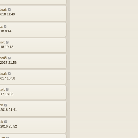
deáš
2018 11:49
ta
018 8:44
soft
018 19:13
deáš
.2017 21:56
deáš
2017 16:38
soft
017 18:03
ek
.2016 21:41
ek
.2016 23:52