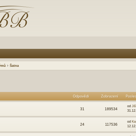
rýmů
Šatna
Odpovědi
Zobrazení
Posle
od
Ji
31
189534
31.12
od
Ka
24
117536
12.12