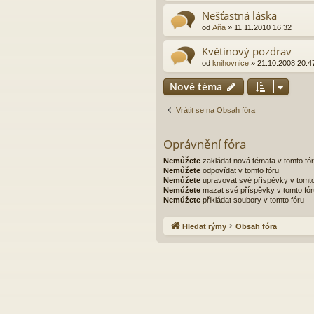
Nešťastná láska
od
Aňa
»
11.11.2010 16:32
Květinový pozdrav
od
knihovnice
»
21.10.2008 20:4
Nové téma
Vrátit se na Obsah fóra
Oprávnění fóra
Nemůžete
zakládat nová témata v tomto fó
Nemůžete
odpovídat v tomto fóru
Nemůžete
upravovat své příspěvky v tomto
Nemůžete
mazat své příspěvky v tomto fór
Nemůžete
přikládat soubory v tomto fóru
Hledat rýmy
Obsah fóra