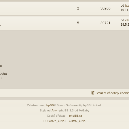
od
ja
2
30266
19.11
od
vit
5
39721
19.5.
7
ru
 fóru
u
Smazat všechny cookie
Založeno na
phpBB
® Forum Software © phpBB Limited
Style od
Arty
- phpBB 3.3 od MrGaby
Český překlad –
phpBB.cz
PRIVACY_LINK
|
TERMS_LINK