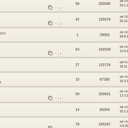
od
vit
58
200580
24.1.
1
2
od
Ji
42
165079
25.12
1
2
ovi
od
vit
1
29002
28.8.
od
vit
63
192539
12.6.
1
2
od
Ru
27
115724
26.11
od
vit
15
67280
10.3.
3
od
vit
50
200931
17.3.
1
2
od
vit
14
65054
15.1.
od
vit
78
285297
3.9.2