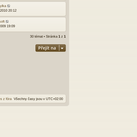
zylka
.2010 20:12
soft
2009 19:09
30 témat • Stránka
1
z
1
Přejít na
s z fóra
Všechny časy jsou v
UTC+02:00