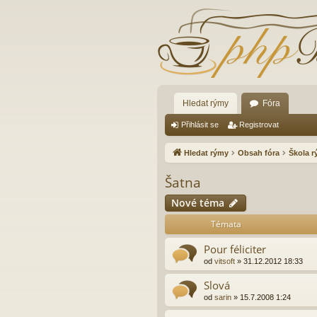
Hledat rýmy
Fóra
Přihlásit se
Registrovat
Hledat rýmy
Obsah fóra
Škola 
Šatna
Nové téma
Témata
Pour féliciter
od
vitsoft
»
31.12.2012 18:33
Slová
od
sarin
»
15.7.2008 1:24