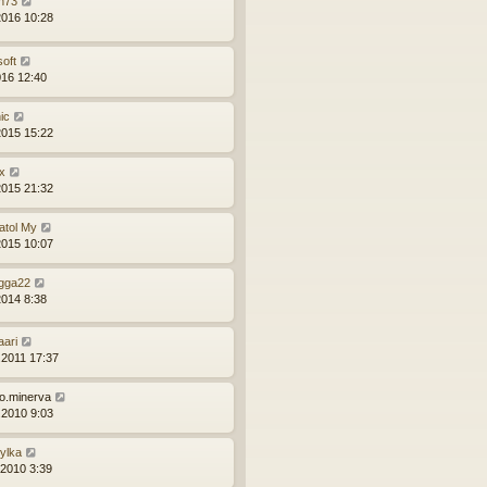
n73
2016 10:28
soft
016 12:40
ic
2015 15:22
x
2015 21:32
atol My
2015 10:07
gga22
2014 8:38
aari
.2011 17:37
ro.minerva
.2010 9:03
zylka
.2010 3:39