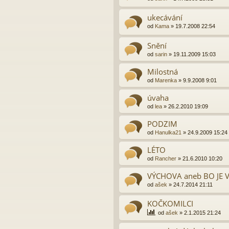
ukecávání
od
Kama
»
19.7.2008 22:54
Snění
od
sarin
»
19.11.2009 15:03
Milostná
od
Marenka
»
9.9.2008 9:01
úvaha
od
lea
»
26.2.2010 19:09
PODZIM
od
Hanulka21
»
24.9.2009 15:24
LÉTO
od
Rancher
»
21.6.2010 10:20
VÝCHOVA aneb BO JE V..
od
ašek
»
24.7.2014 21:11
KOČKOMILCI
od
ašek
»
2.1.2015 21:24