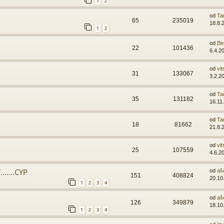
1
2
od
Ta
65
235019
18.8.
1
2
od
Be
22
101436
6.4.2
od
vit
31
133067
3.2.2
od
Ta
35
131182
16.11
od
Ta
18
81662
21.8.
od
vit
25
107559
4.6.2
.....CYP
od
aš
151
408824
20.10
1
2
3
4
od
aš
126
349879
18.10
1
2
3
4