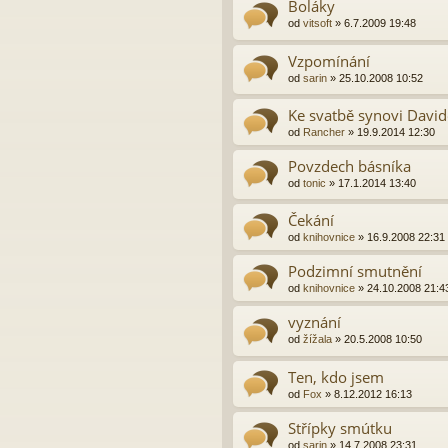
Boláky
od
vitsoft
»
6.7.2009 19:48
Vzpomínání
od
sarin
»
25.10.2008 10:52
Ke svatbě synovi David
od
Rancher
»
19.9.2014 12:30
Povzdech básníka
od
tonic
»
17.1.2014 13:40
Čekání
od
knihovnice
»
16.9.2008 22:31
Podzimní smutnění
od
knihovnice
»
24.10.2008 21:4
vyznání
od
žížala
»
20.5.2008 10:50
Ten, kdo jsem
od
Fox
»
8.12.2012 16:13
Střípky smútku
od
sarin
»
14.7.2008 23:31