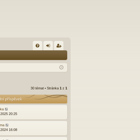
FA
řih
eg
Q
lá
ist
sit
ro
se
va
30 témat • Stránka
1
z
1
t
dní příspěvek
ška
.2025 20:25
ma
.2024 16:08