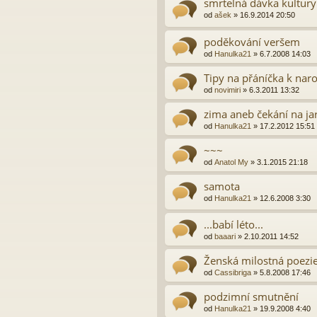
smrtelná dávka kultury
od
ašek
»
16.9.2014 20:50
poděkování veršem
od
Hanulka21
»
6.7.2008 14:03
Tipy na přáníčka k na
od
novimiri
»
6.3.2011 13:32
zima aneb čekání na ja
od
Hanulka21
»
17.2.2012 15:51
~~~
od
Anatol My
»
3.1.2015 21:18
samota
od
Hanulka21
»
12.6.2008 3:30
...babí léto...
od
baaari
»
2.10.2011 14:52
Ženská milostná poezie
od
Cassibriga
»
5.8.2008 17:46
podzimní smutnění
od
Hanulka21
»
19.9.2008 4:40