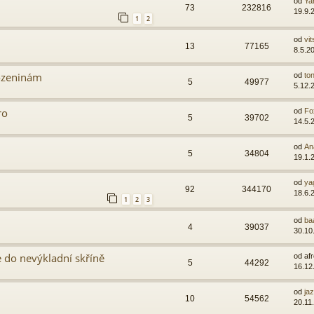
od
Ya
73
232816
19.9.
1
2
od
vit
13
77165
8.5.2
rozeninám
od
ton
5
49977
5.12.
ro
od
Fo
5
39702
14.5.
od
An
5
34804
19.1.
od
ya
92
344170
18.6.
1
2
3
od
ba
4
39037
30.10
 do nevýkladní skříně
od
af
5
44292
16.12
od
ja
10
54562
20.11