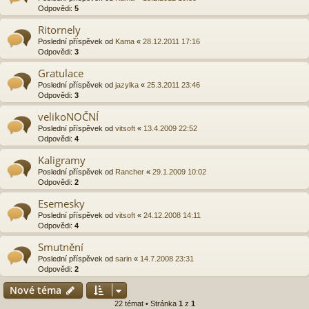
Odpovědi:
5
Ritornely
Poslední příspěvek od
Kama
«
28.12.2011 17:16
Odpovědi:
3
Gratulace
Poslední příspěvek od
jazylka
«
25.3.2011 23:46
Odpovědi:
3
velikoNOČNÍ
Poslední příspěvek od
vitsoft
«
13.4.2009 22:52
Odpovědi:
4
Kaligramy
Poslední příspěvek od
Rancher
«
29.1.2009 10:02
Odpovědi:
2
Esemesky
Poslední příspěvek od
vitsoft
«
24.12.2008 14:11
Odpovědi:
4
Smutnění
Poslední příspěvek od
sarin
«
14.7.2008 23:31
Odpovědi:
2
Nové téma
22 témat • Stránka
1
z
1