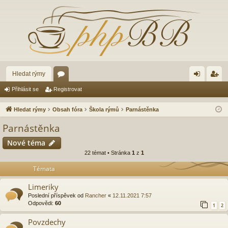
Hledat rýmy
ór
řih
eg
Přihlásit se
Registrovat
a
lá
ist
Hledat rýmy
Obsah fóra
Škola rýmů
Parnástěnka
sit
ro
Parnástěnka
se
va
Nové téma
t
22 témat • Stránka
1
z
1
Témata
Limeriky
Poslední příspěvek od
Rancher
«
12.11.2021 7:57
Odpovědi:
60
1
2
Povzdechy