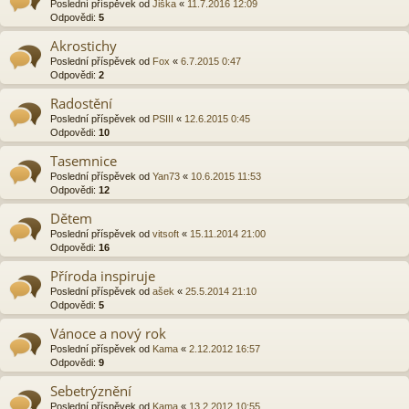
Poslední příspěvek od
Jiška
«
11.7.2016 12:09
Odpovědi:
5
Akrostichy
Poslední příspěvek od
Fox
«
6.7.2015 0:47
Odpovědi:
2
Radostění
Poslední příspěvek od
PSIII
«
12.6.2015 0:45
Odpovědi:
10
Tasemnice
Poslední příspěvek od
Yan73
«
10.6.2015 11:53
Odpovědi:
12
Dětem
Poslední příspěvek od
vitsoft
«
15.11.2014 21:00
Odpovědi:
16
Příroda inspiruje
Poslední příspěvek od
ašek
«
25.5.2014 21:10
Odpovědi:
5
Vánoce a nový rok
Poslední příspěvek od
Kama
«
2.12.2012 16:57
Odpovědi:
9
Sebetrýznění
Poslední příspěvek od
Kama
«
13.2.2012 10:55