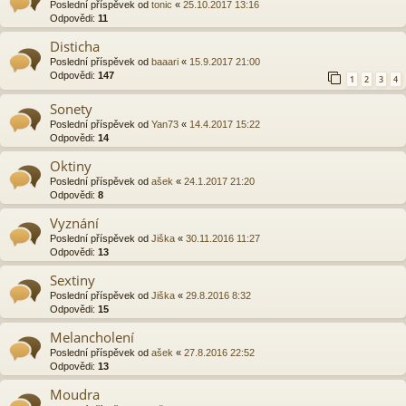
Poslední příspěvek od
tonic
«
25.10.2017 13:16
Odpovědi:
11
Disticha
Poslední příspěvek od
baaari
«
15.9.2017 21:00
Odpovědi:
147
1
2
3
4
Sonety
Poslední příspěvek od
Yan73
«
14.4.2017 15:22
Odpovědi:
14
Oktiny
Poslední příspěvek od
ašek
«
24.1.2017 21:20
Odpovědi:
8
Vyznání
Poslední příspěvek od
Jiška
«
30.11.2016 11:27
Odpovědi:
13
Sextiny
Poslední příspěvek od
Jiška
«
29.8.2016 8:32
Odpovědi:
15
Melancholení
Poslední příspěvek od
ašek
«
27.8.2016 22:52
Odpovědi:
13
Moudra