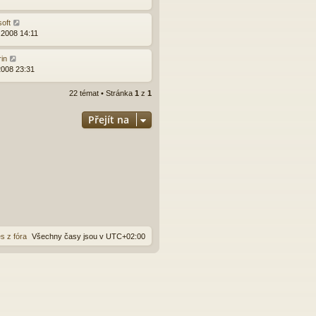
soft
.2008 14:11
rin
2008 23:31
22 témat • Stránka
1
z
1
Přejít na
s z fóra
Všechny časy jsou v
UTC+02:00