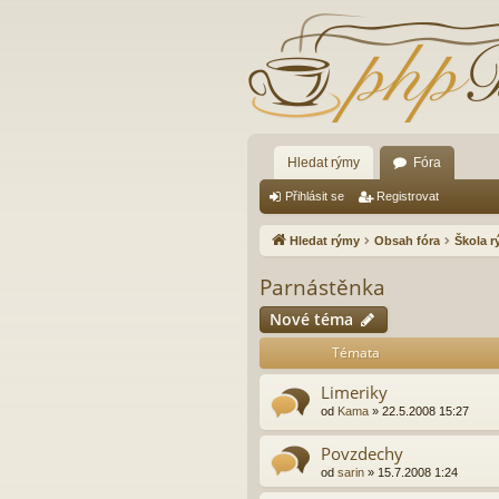
Hledat rýmy
Fóra
Přihlásit se
Registrovat
Hledat rýmy
Obsah fóra
Škola 
Parnástěnka
Nové téma
Témata
Limeriky
od
Kama
»
22.5.2008 15:27
Povzdechy
od
sarin
»
15.7.2008 1:24