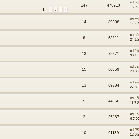
od
ba
147
478213
15.9.
1
2
3
4
od
Ya
14
89308
14.4.
od
aš
8
53811
24.1.
od
Ji
13
72371
30.11
od
Ji
15
80359
29.8.
od
aš
13
69284
27.8.
od
Ji
5
44966
11.7.
od
Fo
2
35167
6.7.2
od
PSI
10
61139
12.6.