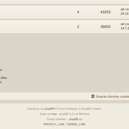
od
vit
4
43253
24.12
od
sa
2
36003
14.7.
ru
 fóru
u
Smazat všechny cookie
Založeno na
phpBB
® Forum Software © phpBB Limited
Style od
Arty
- phpBB 3.3 od MrGaby
Český překlad –
phpBB.cz
PRIVACY_LINK
|
TERMS_LINK