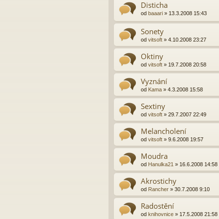
Disticha
od
baaari
»
13.3.2008 15:43
Sonety
od
vitsoft
»
4.10.2008 23:27
Oktiny
od
vitsoft
»
19.7.2008 20:58
Vyznání
od
Kama
»
4.3.2008 15:58
Sextiny
od
vitsoft
»
29.7.2007 22:49
Melancholení
od
vitsoft
»
9.6.2008 19:57
Moudra
od
Hanulka21
»
16.6.2008 14:58
Akrostichy
od
Rancher
»
30.7.2008 9:10
Radostění
od
knihovnice
»
17.5.2008 21:58