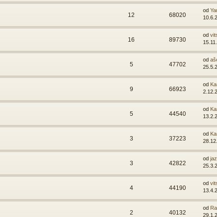
od
Ya
12
68020
10.6.
od
vit
16
89730
15.11
od
aš
5
47702
25.5.
od
Ka
9
66923
2.12.
od
Ka
5
44540
13.2.
od
Ka
3
37223
28.12
od
ja
3
42822
25.3.
od
vit
4
44190
13.4.
od
Ra
2
40132
29.1.