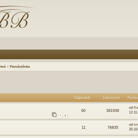
rýmů
Parnástěnka
Odpovědi
Zobrazení
Posle
od
Ra
60
381930
12.11
1
2
od
ton
11
76835
25.10