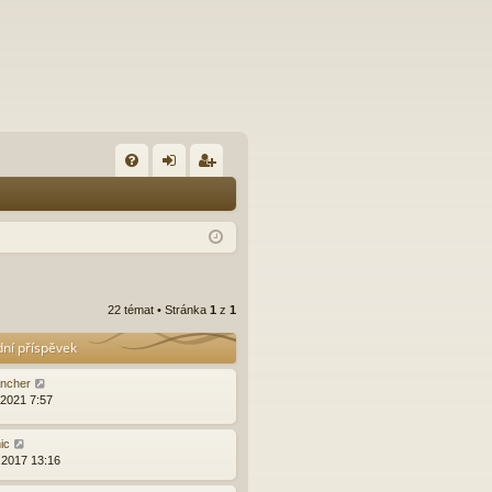
FA
řih
eg
Q
lá
ist
sit
ro
se
va
22 témat • Stránka
1
z
1
t
dní příspěvek
ncher
.2021 7:57
ic
.2017 13:16