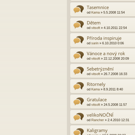
Tasemnice
od
Kama
»
5.5.2008 11:54
Dětem
od
vitsoft
»
4.10.2011 22:54
Příroda inspiruje
od
sarin
»
6.10.2010 0:06
Vánoce a nový rok
od
vitsoft
»
22.12.2008 20:09
Sebetrýznění
od
vitsoft
»
26.7.2008 16:33
Ritornely
od
Kama
»
8.9.2011 8:40
Gratulace
od
vitsoft
»
24.5.2008 11:57
velikoNOČNÍ
od
Rancher
»
2.4.2010 12:31
Kaligramy