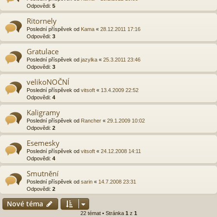
Odpovědi:
5
Ritornely
Poslední příspěvek od
Kama
«
28.12.2011 17:16
Odpovědi:
3
Gratulace
Poslední příspěvek od
jazylka
«
25.3.2011 23:46
Odpovědi:
3
velikoNOČNÍ
Poslední příspěvek od
vitsoft
«
13.4.2009 22:52
Odpovědi:
4
Kaligramy
Poslední příspěvek od
Rancher
«
29.1.2009 10:02
Odpovědi:
2
Esemesky
Poslední příspěvek od
vitsoft
«
24.12.2008 14:11
Odpovědi:
4
Smutnění
Poslední příspěvek od
sarin
«
14.7.2008 23:31
Odpovědi:
2
Nové téma
22 témat • Stránka
1
z
1