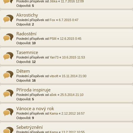
Poslední příspěvek od
Jiška
«
11.7.2016 12:09
Odpovědi:
5
Akrostichy
Poslední příspěvek od
Fox
«
6.7.2015 0:47
Odpovědi:
2
Radostění
Poslední příspěvek od
PSIII
«
12.6.2015 0:45
Odpovědi:
10
Tasemnice
Poslední příspěvek od
Yan73
«
10.6.2015 11:53
Odpovědi:
12
Dětem
Poslední příspěvek od
vitsoft
«
15.11.2014 21:00
Odpovědi:
16
Příroda inspiruje
Poslední příspěvek od
ašek
«
25.5.2014 21:10
Odpovědi:
5
Vánoce a nový rok
Poslední příspěvek od
Kama
«
2.12.2012 16:57
Odpovědi:
9
Sebetrýznění
Poslední příspěvek od
Kama
«
13.2.2012 10:55