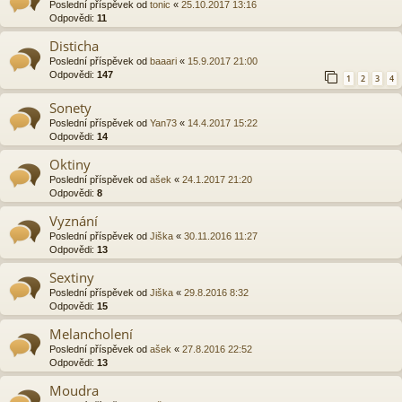
Poslední příspěvek od
tonic
«
25.10.2017 13:16
Odpovědi:
11
Disticha
Poslední příspěvek od
baaari
«
15.9.2017 21:00
Odpovědi:
147
1
2
3
4
Sonety
Poslední příspěvek od
Yan73
«
14.4.2017 15:22
Odpovědi:
14
Oktiny
Poslední příspěvek od
ašek
«
24.1.2017 21:20
Odpovědi:
8
Vyznání
Poslední příspěvek od
Jiška
«
30.11.2016 11:27
Odpovědi:
13
Sextiny
Poslední příspěvek od
Jiška
«
29.8.2016 8:32
Odpovědi:
15
Melancholení
Poslední příspěvek od
ašek
«
27.8.2016 22:52
Odpovědi:
13
Moudra