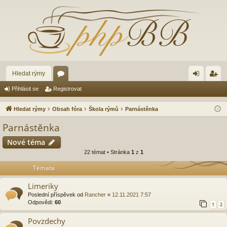
Hledat rýmy
ór
řih
eg
Přihlásit se
Registrovat
a
lá
ist
Hledat rýmy
Obsah fóra
Škola rýmů
Parnástěnka
sit
ro
Parnástěnka
se
va
Nové téma
t
22 témat • Stránka
1
z
1
Témata
Limeriky
Poslední příspěvek od
Rancher
«
12.11.2021 7:57
Odpovědi:
60
1
2
Povzdechy