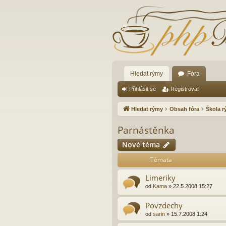
Hledat rýmy
Fóra
Přihlásit se
Registrovat
Hledat rýmy
Obsah fóra
Škola 
Parnástěnka
Nové téma
Témata
Limeriky
od
Kama
»
22.5.2008 15:27
Povzdechy
od
sarin
»
15.7.2008 1:24