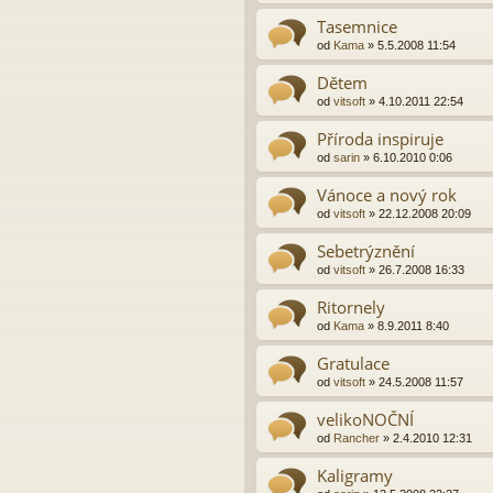
Tasemnice
od
Kama
»
5.5.2008 11:54
Dětem
od
vitsoft
»
4.10.2011 22:54
Příroda inspiruje
od
sarin
»
6.10.2010 0:06
Vánoce a nový rok
od
vitsoft
»
22.12.2008 20:09
Sebetrýznění
od
vitsoft
»
26.7.2008 16:33
Ritornely
od
Kama
»
8.9.2011 8:40
Gratulace
od
vitsoft
»
24.5.2008 11:57
velikoNOČNÍ
od
Rancher
»
2.4.2010 12:31
Kaligramy