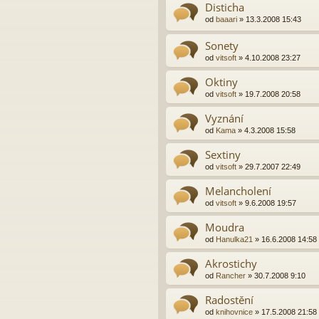
Disticha
od
baaari
»
13.3.2008 15:43
Sonety
od
vitsoft
»
4.10.2008 23:27
Oktiny
od
vitsoft
»
19.7.2008 20:58
Vyznání
od
Kama
»
4.3.2008 15:58
Sextiny
od
vitsoft
»
29.7.2007 22:49
Melancholení
od
vitsoft
»
9.6.2008 19:57
Moudra
od
Hanulka21
»
16.6.2008 14:58
Akrostichy
od
Rancher
»
30.7.2008 9:10
Radostění
od
knihovnice
»
17.5.2008 21:58