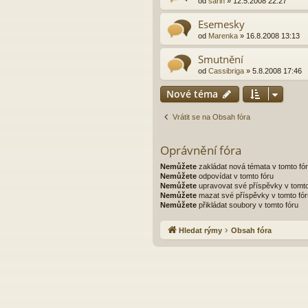
od
sarin
»
12.5.2008 22:27
Esemesky
od
Marenka
»
16.8.2008 13:13
Smutnění
od
Cassibriga
»
5.8.2008 17:46
Nové téma
Vrátit se na Obsah fóra
Oprávnění fóra
Nemůžete
zakládat nová témata v tomto fó
Nemůžete
odpovídat v tomto fóru
Nemůžete
upravovat své příspěvky v tomto
Nemůžete
mazat své příspěvky v tomto fór
Nemůžete
přikládat soubory v tomto fóru
Hledat rýmy
Obsah fóra