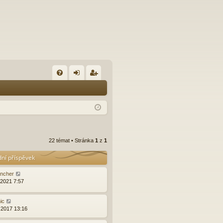
FA
řih
eg
Q
lá
ist
sit
ro
se
va
22 témat • Stránka
1
z
1
t
dní příspěvek
ncher
.2021 7:57
ic
.2017 13:16