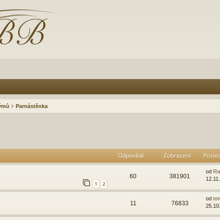
rýmů
Parnástěnka
Odpovědi
Zobrazení
Posle
od
Ra
60
381901
12.11
1
2
od
ton
11
76833
25.10