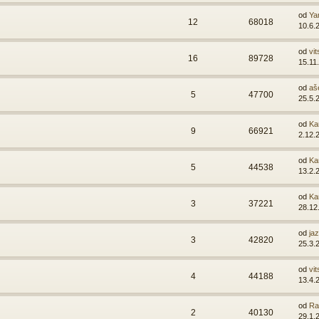
od
Ya
12
68018
10.6.
od
vit
16
89728
15.11
od
aš
5
47700
25.5.
od
Ka
9
66921
2.12.
od
Ka
5
44538
13.2.
od
Ka
3
37221
28.12
od
ja
3
42820
25.3.
od
vit
4
44188
13.4.
od
Ra
2
40130
29.1.