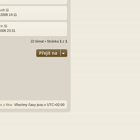
soft
.2008 14:11
rin
2008 23:31
22 témat • Stránka
1
z
1
Přejít na
s z fóra
Všechny časy jsou v
UTC+02:00