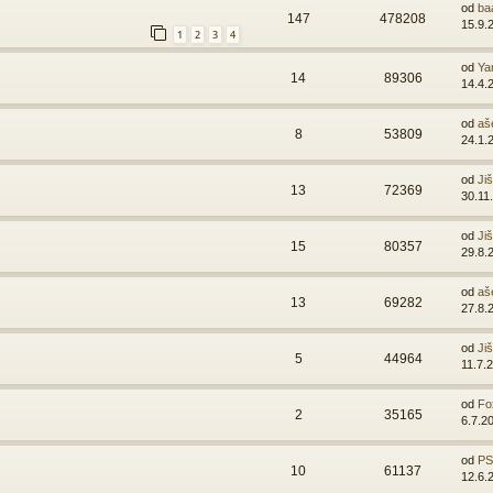
od
ba
147
478208
15.9.
1
2
3
4
od
Ya
14
89306
14.4.
od
aš
8
53809
24.1.
od
Ji
13
72369
30.11
od
Ji
15
80357
29.8.
od
aš
13
69282
27.8.
od
Ji
5
44964
11.7.
od
Fo
2
35165
6.7.2
od
PSI
10
61137
12.6.