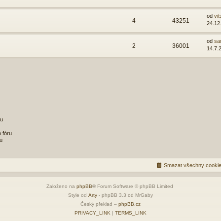
od
vit
4
43251
24.12
od
sa
2
36001
14.7.
ru
 fóru
u
Smazat všechny cookie
Založeno na
phpBB
® Forum Software © phpBB Limited
Style od
Arty
- phpBB 3.3 od MrGaby
Český překlad –
phpBB.cz
PRIVACY_LINK
|
TERMS_LINK