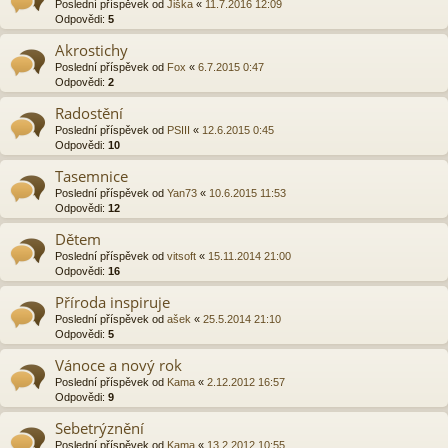
Poslední příspěvek od
Jiška
«
11.7.2016 12:09
Odpovědi:
5
Akrostichy
Poslední příspěvek od
Fox
«
6.7.2015 0:47
Odpovědi:
2
Radostění
Poslední příspěvek od
PSIII
«
12.6.2015 0:45
Odpovědi:
10
Tasemnice
Poslední příspěvek od
Yan73
«
10.6.2015 11:53
Odpovědi:
12
Dětem
Poslední příspěvek od
vitsoft
«
15.11.2014 21:00
Odpovědi:
16
Příroda inspiruje
Poslední příspěvek od
ašek
«
25.5.2014 21:10
Odpovědi:
5
Vánoce a nový rok
Poslední příspěvek od
Kama
«
2.12.2012 16:57
Odpovědi:
9
Sebetrýznění
Poslední příspěvek od
Kama
«
13.2.2012 10:55