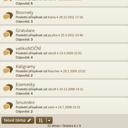
Odpovědi:
5
Ritornely
Poslední příspěvek od
Kama
«
28.12.2011 17:16
Odpovědi:
3
Gratulace
Poslední příspěvek od
jazylka
«
25.3.2011 23:46
Odpovědi:
3
velikoNOČNÍ
Poslední příspěvek od
vitsoft
«
13.4.2009 22:52
Odpovědi:
4
Kaligramy
Poslední příspěvek od
Rancher
«
29.1.2009 10:02
Odpovědi:
2
Esemesky
Poslední příspěvek od
vitsoft
«
24.12.2008 14:11
Odpovědi:
4
Smutnění
Poslední příspěvek od
sarin
«
14.7.2008 23:31
Odpovědi:
2
Nové téma
22 témat • Stránka
1
z
1