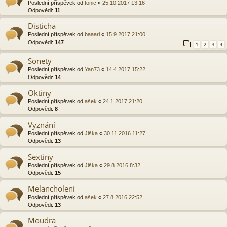
Poslední příspěvek od
tonic
«
25.10.2017 13:16
Odpovědi:
11
Disticha
Poslední příspěvek od
baaari
«
15.9.2017 21:00
Odpovědi:
147
1
2
3
4
Sonety
Poslední příspěvek od
Yan73
«
14.4.2017 15:22
Odpovědi:
14
Oktiny
Poslední příspěvek od
ašek
«
24.1.2017 21:20
Odpovědi:
8
Vyznání
Poslední příspěvek od
Jiška
«
30.11.2016 11:27
Odpovědi:
13
Sextiny
Poslední příspěvek od
Jiška
«
29.8.2016 8:32
Odpovědi:
15
Melancholení
Poslední příspěvek od
ašek
«
27.8.2016 22:52
Odpovědi:
13
Moudra