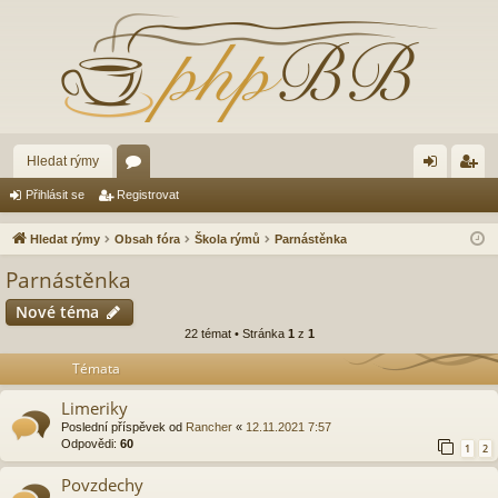
Hledat rýmy
ór
řih
eg
Přihlásit se
Registrovat
a
lá
ist
Hledat rýmy
Obsah fóra
Škola rýmů
Parnástěnka
sit
ro
Parnástěnka
se
va
Nové téma
t
22 témat • Stránka
1
z
1
Témata
Limeriky
Poslední příspěvek od
Rancher
«
12.11.2021 7:57
Odpovědi:
60
1
2
Povzdechy