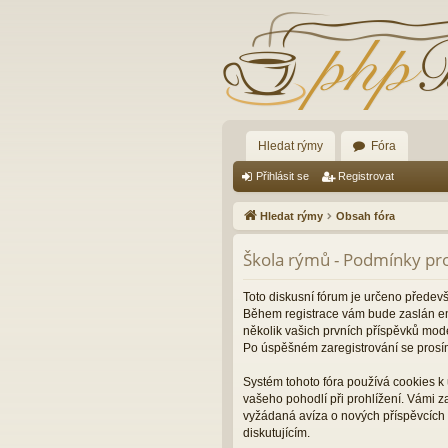
Hledat rýmy
Fóra
Přihlásit se
Registrovat
Hledat rýmy
Obsah fóra
Škola rýmů - Podmínky pro
Toto diskusní fórum je určeno předev
Během registrace vám bude zaslán ema
několik vašich prvních příspěvků mode
Po úspěšném zaregistrování se prosí
Systém tohoto fóra používá cookies k 
vašeho pohodlí při prohlížení. Vámi 
vyžádaná avíza o nových příspěvcích 
diskutujícím.