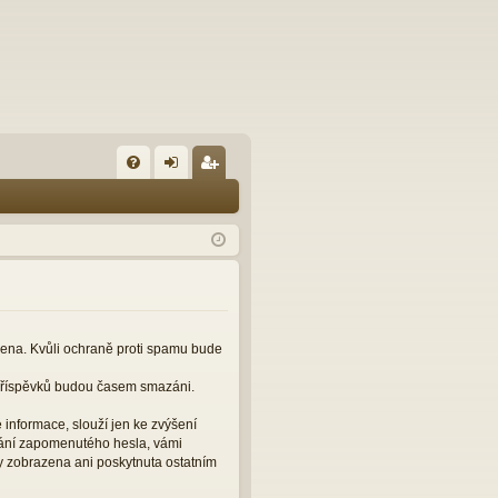
FA
řih
eg
Q
lá
ist
sit
ro
se
va
t
čena. Kvůli ochraně proti spamu bude
 příspěvků budou časem smazáni.
informace, slouží jen ke zvýšení
slání zapomenutého hesla, vámi
y zobrazena ani poskytnuta ostatním