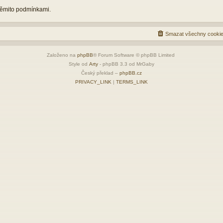
 těmito podmínkami.
Smazat všechny cookie
Založeno na
phpBB
® Forum Software © phpBB Limited
Style od
Arty
- phpBB 3.3 od MrGaby
Český překlad –
phpBB.cz
PRIVACY_LINK
|
TERMS_LINK