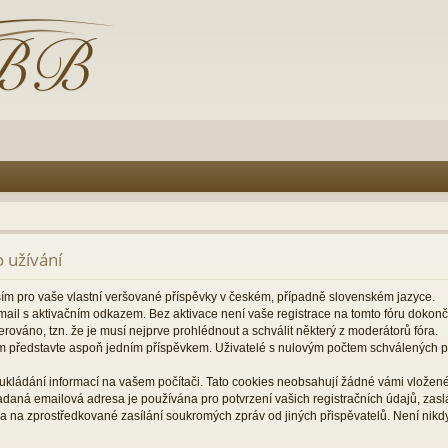
 užívání
ším pro vaše vlastní veršované příspěvky v českém, případně slovenském jazyce.
il s aktivačním odkazem. Bez aktivace není vaše registrace na tomto fóru dokon
rováno, tzn. že je musí nejprve prohlédnout a schválit některý z moderátorů fóra.
m představte aspoň jedním příspěvkem. Uživatelé s nulovým počtem schválených
ukládání informací na vašem počítači. Tato cookies neobsahují žádné vámi vložené 
zadaná emailová adresa je používána pro potvrzení vašich registračních údajů, za
a na zprostředkované zasílání soukromých zpráv od jiných přispěvatelů. Není nikd