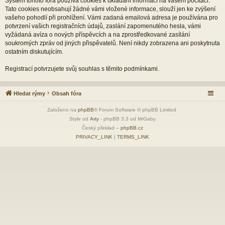
Systém tohoto fóra používá cookies k ukládání informací na vašem počítači.
Tato cookies neobsahují žádné vámi vložené informace, slouží jen ke zvýšení
vašeho pohodlí při prohlížení. Vámi zadaná emailová adresa je používána pro
potvrzení vašich registračních údajů, zaslání zapomenutého hesla, vámi
vyžádaná avíza o nových příspěvcích a na zprostředkované zasílání
soukromých zpráv od jiných přispěvatelů. Není nikdy zobrazena ani poskytnuta
ostatním diskutujícím.
Registrací potvrzujete svůj souhlas s těmito podmínkami.
Hledat rýmy
Obsah fóra
Založeno na
phpBB
® Forum Software © phpBB Limited
Style od
Arty
- phpBB 3.3 od MrGaby
Český překlad –
phpBB.cz
PRIVACY_LINK
|
TERMS_LINK