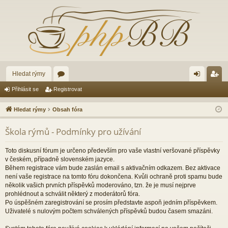
Hledat rýmy
ór
řih
eg
Přihlásit se
Registrovat
a
lá
ist
Hledat rýmy
Obsah fóra
sit
ro
Škola rýmů - Podmínky pro užívání
se
va
t
Toto diskusní fórum je určeno především pro vaše vlastní veršované příspěvky
v českém, případně slovenském jazyce.
Během registrace vám bude zaslán email s aktivačním odkazem. Bez aktivace
není vaše registrace na tomto fóru dokončena. Kvůli ochraně proti spamu bude
několik vašich prvních příspěvků moderováno, tzn. že je musí nejprve
prohlédnout a schválit některý z moderátorů fóra.
Po úspěšném zaregistrování se prosím představte aspoň jedním příspěvkem.
Uživatelé s nulovým počtem schválených příspěvků budou časem smazáni.