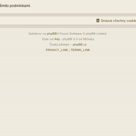
 těmito podmínkami.
Smazat všechny cookie
Založeno na
phpBB
® Forum Software © phpBB Limited
Style od
Arty
- phpBB 3.3 od MrGaby
Český překlad –
phpBB.cz
PRIVACY_LINK
|
TERMS_LINK