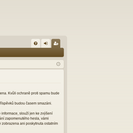
FA
řih
eg
Q
lá
ist
sit
ro
se
va
t
čena. Kvůli ochraně proti spamu bude
 příspěvků budou časem smazáni.
informace, slouží jen ke zvýšení
slání zapomenutého hesla, vámi
y zobrazena ani poskytnuta ostatním