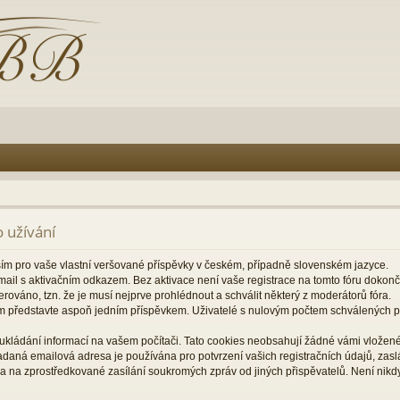
 užívání
ším pro vaše vlastní veršované příspěvky v českém, případně slovenském jazyce.
il s aktivačním odkazem. Bez aktivace není vaše registrace na tomto fóru dokon
rováno, tzn. že je musí nejprve prohlédnout a schválit některý z moderátorů fóra.
m představte aspoň jedním příspěvkem. Uživatelé s nulovým počtem schválených
ukládání informací na vašem počítači. Tato cookies neobsahují žádné vámi vložené 
zadaná emailová adresa je používána pro potvrzení vašich registračních údajů, za
a na zprostředkované zasílání soukromých zpráv od jiných přispěvatelů. Není nikd