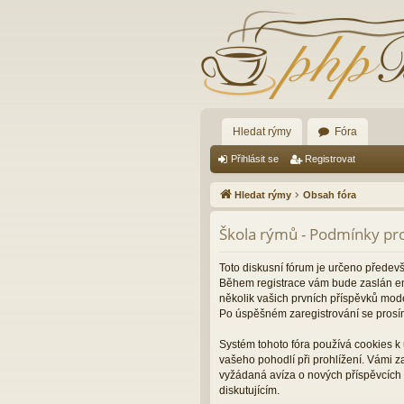
Hledat rýmy
Fóra
Přihlásit se
Registrovat
Hledat rýmy
Obsah fóra
Škola rýmů - Podmínky pro
Toto diskusní fórum je určeno předev
Během registrace vám bude zaslán ema
několik vašich prvních příspěvků mode
Po úspěšném zaregistrování se prosí
Systém tohoto fóra používá cookies k 
vašeho pohodlí při prohlížení. Vámi 
vyžádaná avíza o nových příspěvcích 
diskutujícím.