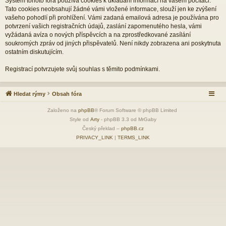
Systém tohoto fóra používá cookies k ukládání informací na vašem počítači.
Tato cookies neobsahují žádné vámi vložené informace, slouží jen ke zvýšení
vašeho pohodlí při prohlížení. Vámi zadaná emailová adresa je používána pro
potvrzení vašich registračních údajů, zaslání zapomenutého hesla, vámi
vyžádaná avíza o nových příspěvcích a na zprostředkované zasílání
soukromých zpráv od jiných přispěvatelů. Není nikdy zobrazena ani poskytnuta
ostatním diskutujícím.
Registrací potvrzujete svůj souhlas s těmito podmínkami.
Hledat rýmy
Obsah fóra
Založeno na
phpBB
® Forum Software © phpBB Limited
Style od
Arty
- phpBB 3.3 od MrGaby
Český překlad –
phpBB.cz
PRIVACY_LINK
|
TERMS_LINK