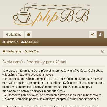
Hledat rýmy
ór
řih
eg
Přihlásit se
Registrovat
a
lá
ist
Hledat rýmy
Obsah fóra
sit
ro
Škola rýmů - Podmínky pro užívání
se
va
t
Toto diskusní fórum je určeno především pro vaše vlastní veršované příspěvky
v českém, případně slovenském jazyce.
Během registrace vám bude zaslán email s aktivačním odkazem. Bez aktivace
není vaše registrace na tomto fóru dokončena. Kvůli ochraně proti spamu bude
několik vašich prvních příspěvků moderováno, tzn. že je musí nejprve
prohlédnout a schválit některý z moderátorů fóra.
Po úspěšném zaregistrování se prosím představte aspoň jedním příspěvkem.
Uživatelé s nulovým počtem schválených příspěvků budou časem smazáni.