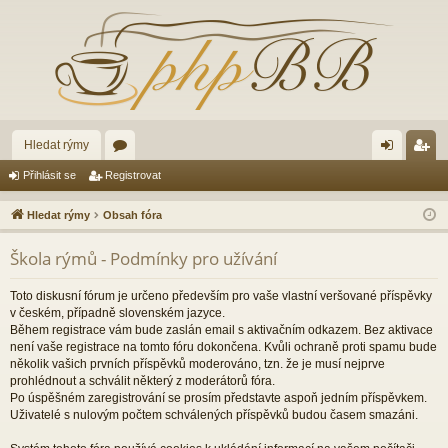
Hledat rýmy
ór
řih
eg
Přihlásit se
Registrovat
a
lá
ist
Hledat rýmy
Obsah fóra
sit
ro
Škola rýmů - Podmínky pro užívání
se
va
t
Toto diskusní fórum je určeno především pro vaše vlastní veršované příspěvky
v českém, případně slovenském jazyce.
Během registrace vám bude zaslán email s aktivačním odkazem. Bez aktivace
není vaše registrace na tomto fóru dokončena. Kvůli ochraně proti spamu bude
několik vašich prvních příspěvků moderováno, tzn. že je musí nejprve
prohlédnout a schválit některý z moderátorů fóra.
Po úspěšném zaregistrování se prosím představte aspoň jedním příspěvkem.
Uživatelé s nulovým počtem schválených příspěvků budou časem smazáni.