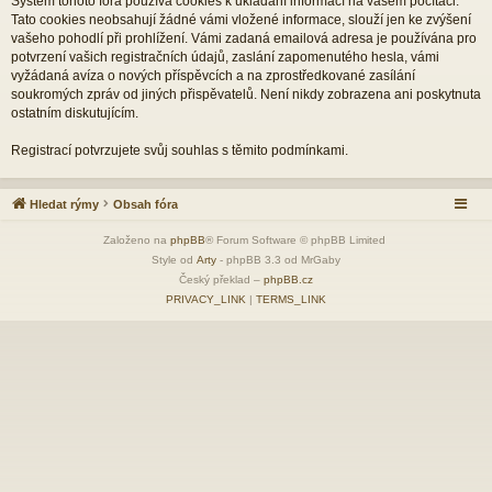
Systém tohoto fóra používá cookies k ukládání informací na vašem počítači.
Tato cookies neobsahují žádné vámi vložené informace, slouží jen ke zvýšení
vašeho pohodlí při prohlížení. Vámi zadaná emailová adresa je používána pro
potvrzení vašich registračních údajů, zaslání zapomenutého hesla, vámi
vyžádaná avíza o nových příspěvcích a na zprostředkované zasílání
soukromých zpráv od jiných přispěvatelů. Není nikdy zobrazena ani poskytnuta
ostatním diskutujícím.
Registrací potvrzujete svůj souhlas s těmito podmínkami.
Hledat rýmy
Obsah fóra
Založeno na
phpBB
® Forum Software © phpBB Limited
Style od
Arty
- phpBB 3.3 od MrGaby
Český překlad –
phpBB.cz
PRIVACY_LINK
|
TERMS_LINK