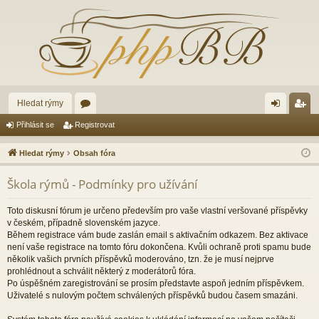
Hledat rýmy
ór
řih
eg
Přihlásit se
Registrovat
a
lá
ist
Hledat rýmy
Obsah fóra
sit
ro
Škola rýmů - Podmínky pro užívání
se
va
t
Toto diskusní fórum je určeno především pro vaše vlastní veršované příspěvky
v českém, případně slovenském jazyce.
Během registrace vám bude zaslán email s aktivačním odkazem. Bez aktivace
není vaše registrace na tomto fóru dokončena. Kvůli ochraně proti spamu bude
několik vašich prvních příspěvků moderováno, tzn. že je musí nejprve
prohlédnout a schválit některý z moderátorů fóra.
Po úspěšném zaregistrování se prosím představte aspoň jedním příspěvkem.
Uživatelé s nulovým počtem schválených příspěvků budou časem smazáni.