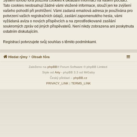
Systém tohoto fóra používá cookies k ukládání informací na vašem počítači.
Tato cookies neobsahují žádné vámi vložené informace, slouží jen ke zvýšení
vašeho pohodlí při prohlížení. Vámi zadaná emailová adresa je používána pro
potvrzení vašich registračních údajů, zaslání zapomenutého hesla, vámi
vyžádaná avíza o nových příspěvcích a na zprostředkované zasílání
soukromých zpráv od jiných přispěvatelů. Není nikdy zobrazena ani poskytnuta
ostatním diskutujícím.
Registrací potvrzujete svůj souhlas s těmito podmínkami.
Hledat rýmy
Obsah fóra
Založeno na
phpBB
® Forum Software © phpBB Limited
Style od
Arty
- phpBB 3.3 od MrGaby
Český překlad –
phpBB.cz
PRIVACY_LINK
|
TERMS_LINK