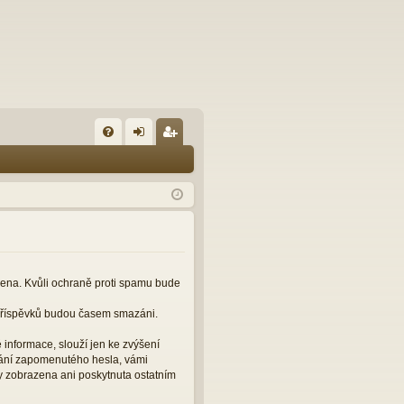
FA
řih
eg
Q
lá
ist
sit
ro
se
va
t
čena. Kvůli ochraně proti spamu bude
 příspěvků budou časem smazáni.
informace, slouží jen ke zvýšení
slání zapomenutého hesla, vámi
y zobrazena ani poskytnuta ostatním