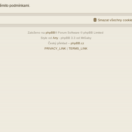
 těmito podmínkami.
Smazat všechny cookie
Založeno na
phpBB
® Forum Software © phpBB Limited
Style od
Arty
- phpBB 3.3 od MrGaby
Český překlad –
phpBB.cz
PRIVACY_LINK
|
TERMS_LINK