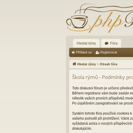
Hledat rýmy
Fóra
Přihlásit se
Registrovat
Hledat rýmy
Obsah fóra
Škola rýmů - Podmínky pro
Toto diskusní fórum je určeno předev
Během registrace vám bude zaslán ema
několik vašich prvních příspěvků mode
Po úspěšném zaregistrování se prosí
Systém tohoto fóra používá cookies k 
vašeho pohodlí při prohlížení. Vámi 
vyžádaná avíza o nových příspěvcích 
diskutujícím.