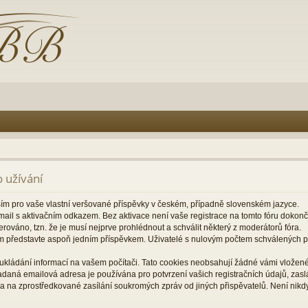
 užívání
ším pro vaše vlastní veršované příspěvky v českém, případně slovenském jazyce.
il s aktivačním odkazem. Bez aktivace není vaše registrace na tomto fóru dokon
rováno, tzn. že je musí nejprve prohlédnout a schválit některý z moderátorů fóra.
m představte aspoň jedním příspěvkem. Uživatelé s nulovým počtem schválených
ukládání informací na vašem počítači. Tato cookies neobsahují žádné vámi vložené 
zadaná emailová adresa je používána pro potvrzení vašich registračních údajů, za
a na zprostředkované zasílání soukromých zpráv od jiných přispěvatelů. Není nikd