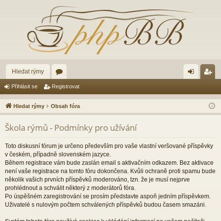
Hledat rýmy
ór
řih
eg
Přihlásit se
Registrovat
a
lá
ist
Hledat rýmy
Obsah fóra
sit
ro
Škola rýmů - Podmínky pro užívání
se
va
t
Toto diskusní fórum je určeno především pro vaše vlastní veršované příspěvky
v českém, případně slovenském jazyce.
Během registrace vám bude zaslán email s aktivačním odkazem. Bez aktivace
není vaše registrace na tomto fóru dokončena. Kvůli ochraně proti spamu bude
několik vašich prvních příspěvků moderováno, tzn. že je musí nejprve
prohlédnout a schválit některý z moderátorů fóra.
Po úspěšném zaregistrování se prosím představte aspoň jedním příspěvkem.
Uživatelé s nulovým počtem schválených příspěvků budou časem smazáni.