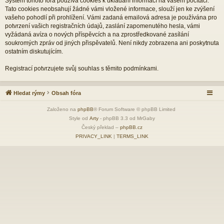
Systém tohoto fóra používá cookies k ukládání informací na vašem počítači.
Tato cookies neobsahují žádné vámi vložené informace, slouží jen ke zvýšení
vašeho pohodlí při prohlížení. Vámi zadaná emailová adresa je používána pro
potvrzení vašich registračních údajů, zaslání zapomenutého hesla, vámi
vyžádaná avíza o nových příspěvcích a na zprostředkované zasílání
soukromých zpráv od jiných přispěvatelů. Není nikdy zobrazena ani poskytnuta
ostatním diskutujícím.
Registrací potvrzujete svůj souhlas s těmito podmínkami.
Hledat rýmy
Obsah fóra
Založeno na
phpBB
® Forum Software © phpBB Limited
Style od
Arty
- phpBB 3.3 od MrGaby
Český překlad –
phpBB.cz
PRIVACY_LINK
|
TERMS_LINK