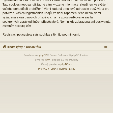
Systém tohoto fóra používá cookies k ukládání informací na vašem počítači.
Tato cookies neobsahují žádné vámi vložené informace, slouží jen ke zvýšení
vašeho pohodlí při prohlížení. Vámi zadaná emailová adresa je používána pro
potvrzení vašich registračních údajů, zaslání zapomenutého hesla, vámi
vyžádaná avíza o nových příspěvcích a na zprostředkované zasílání
soukromých zpráv od jiných přispěvatelů. Není nikdy zobrazena ani poskytnuta
ostatním diskutujícím.
Registrací potvrzujete svůj souhlas s těmito podmínkami.
Hledat rýmy
Obsah fóra
Založeno na
phpBB
® Forum Software © phpBB Limited
Style od
Arty
- phpBB 3.3 od MrGaby
Český překlad –
phpBB.cz
PRIVACY_LINK
|
TERMS_LINK