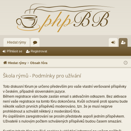
Hledat rýmy
ór
řih
eg
Přihlásit se
Registrovat
a
lá
ist
Hledat rýmy
Obsah fóra
sit
ro
Škola rýmů - Podmínky pro užívání
se
va
t
Toto diskusní fórum je určeno především pro vaše vlastní veršované příspěvky
v českém, případně slovenském jazyce.
Během registrace vám bude zaslán email s aktivačním odkazem. Bez aktivace
není vaše registrace na tomto fóru dokončena. Kvůli ochraně proti spamu bude
několik vašich prvních příspěvků moderováno, tzn. že je musí nejprve
prohlédnout a schválit některý z moderátorů fóra.
Po úspěšném zaregistrování se prosím představte aspoň jedním příspěvkem.
Uživatelé s nulovým počtem schválených příspěvků budou časem smazáni.