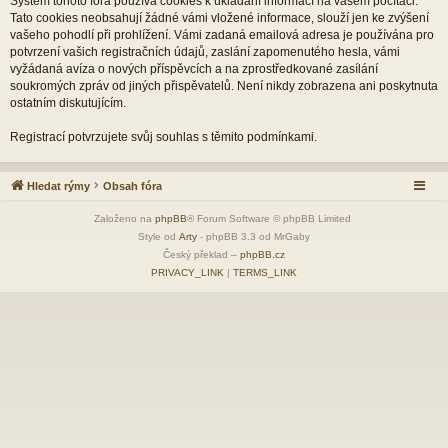
Systém tohoto fóra používá cookies k ukládání informací na vašem počítači.
Tato cookies neobsahují žádné vámi vložené informace, slouží jen ke zvýšení
vašeho pohodlí při prohlížení. Vámi zadaná emailová adresa je používána pro
potvrzení vašich registračních údajů, zaslání zapomenutého hesla, vámi
vyžádaná avíza o nových příspěvcích a na zprostředkované zasílání
soukromých zpráv od jiných přispěvatelů. Není nikdy zobrazena ani poskytnuta
ostatním diskutujícím.
Registrací potvrzujete svůj souhlas s těmito podmínkami.
Hledat rýmy
Obsah fóra
Založeno na
phpBB
® Forum Software © phpBB Limited
Style od
Arty
- phpBB 3.3 od MrGaby
Český překlad –
phpBB.cz
PRIVACY_LINK
|
TERMS_LINK