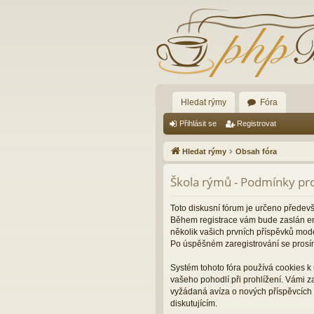
Hledat rýmy
Fóra
Přihlásit se
Registrovat
Hledat rýmy
Obsah fóra
Škola rýmů - Podmínky pro
Toto diskusní fórum je určeno předev
Během registrace vám bude zaslán ema
několik vašich prvních příspěvků mode
Po úspěšném zaregistrování se prosí
Systém tohoto fóra používá cookies k 
vašeho pohodlí při prohlížení. Vámi 
vyžádaná avíza o nových příspěvcích 
diskutujícím.