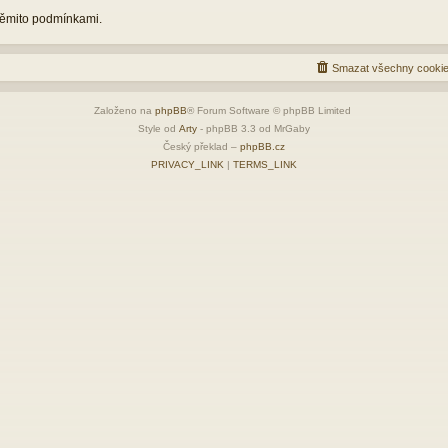
 těmito podmínkami.
Smazat všechny cookie
Založeno na
phpBB
® Forum Software © phpBB Limited
Style od
Arty
- phpBB 3.3 od MrGaby
Český překlad –
phpBB.cz
PRIVACY_LINK
|
TERMS_LINK