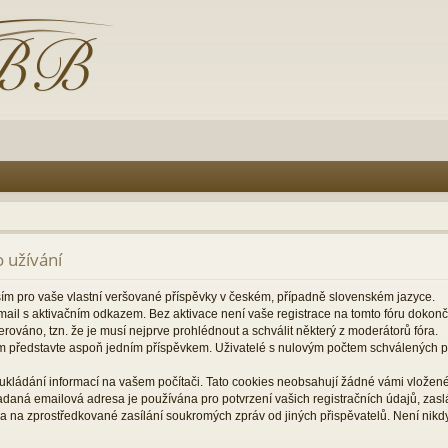
 užívání
ším pro vaše vlastní veršované příspěvky v českém, případně slovenském jazyce.
il s aktivačním odkazem. Bez aktivace není vaše registrace na tomto fóru dokon
rováno, tzn. že je musí nejprve prohlédnout a schválit některý z moderátorů fóra.
m představte aspoň jedním příspěvkem. Uživatelé s nulovým počtem schválených
ukládání informací na vašem počítači. Tato cookies neobsahují žádné vámi vložené 
zadaná emailová adresa je používána pro potvrzení vašich registračních údajů, za
a na zprostředkované zasílání soukromých zpráv od jiných přispěvatelů. Není nikd