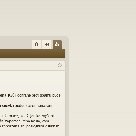
FA
řih
eg
Q
lá
ist
sit
ro
se
va
t
čena. Kvůli ochraně proti spamu bude
 příspěvků budou časem smazáni.
informace, slouží jen ke zvýšení
slání zapomenutého hesla, vámi
y zobrazena ani poskytnuta ostatním